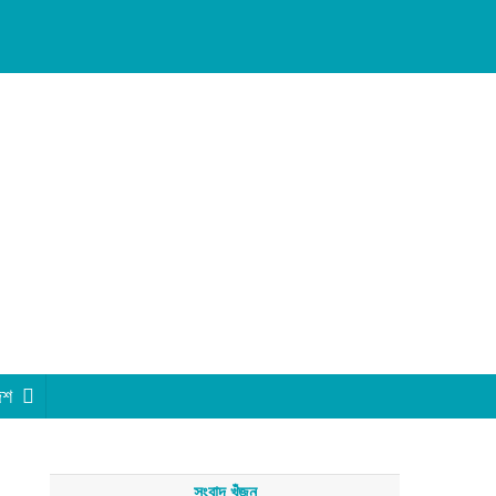
েশ
সংবাদ খুঁজুন