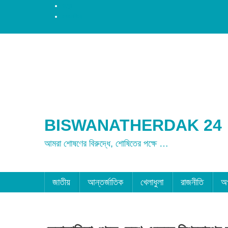
রংপুর
ময়মনসিংহ
BISWANATHERDAK 24
আমরা শোষণের বিরুদ্ধে, শোষিতের পক্ষে …
জাতীয়
আন্তর্জাতিক
খেলাধুলা
রাজনীতি
অ