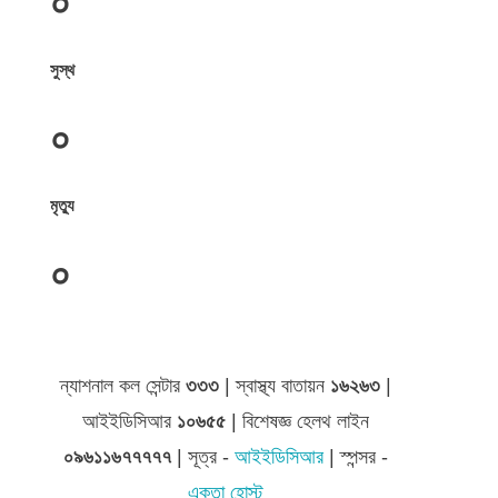
০
সুস্থ
০
মৃত্যু
০
জেলা সমূহের তথ্য
ন্যাশনাল কল সেন্টার
৩৩৩
| স্বাস্থ্য বাতায়ন
১৬২৬৩
|
আইইডিসিআর
১০৬৫৫
| বিশেষজ্ঞ হেলথ লাইন
০৯৬১১৬৭৭৭৭৭
| সূত্র -
আইইডিসিআর
| স্পন্সর -
একতা হোস্ট