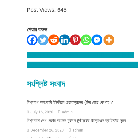
Post Views:
645
শেয়ার করুন
বিশ্বনাথ গণফোরামের কর্মীসভা: প্রধান অতিথি ড. রেজা কিবরিয়া
Post
দেশের নাজুক পরিস্থিতি থেকে বাচতে হলে গণফোরাম করতে হবে: বি
navigation
সংশ্লিষ্ট সংবাদ
বিশ্বনাথ অলংকারি ইউনিয়ন চেয়ারম্যানের খুঁটির জোর কোথায় ?
July 16, 2020
admin
বিশ্বনাথে শেখ নেছার আহমদ ফুটবল টুর্ণামেন্টের উদ্বোধনে ব্যারিস্টার সুমন
December 26, 2020
admin