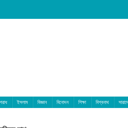
পরাধ
ইসলাম
বিজ্ঞান
বিনোদন
শিক্ষা
বিশ্বনাথ
সারাদ