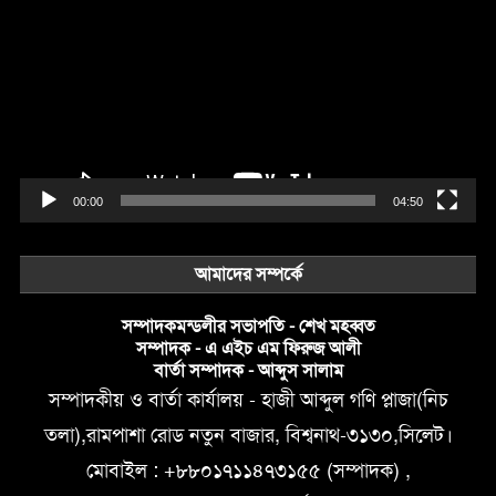
Player
00:00
04:50
আমাদের সম্পর্কে
সম্পাদকমন্ডলীর সভাপতি - শেখ মহব্বত
সম্পাদক - এ এইচ এম ফিরুজ আলী
বার্তা সম্পাদক - আব্দুস সালাম
সম্পাদকীয় ও বার্তা কার্যালয় - হাজী আব্দুল গণি প্লাজা(নিচ
তলা),রামপাশা রোড নতুন বাজার, বিশ্বনাথ-৩১৩০,সিলেট।
মোবাইল : +৮৮০১৭১১৪৭৩১৫৫ (সম্পাদক) ,