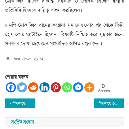
মোকাব্বির খানের একান্ত সহকারি ও দৈনিক সিলেট বাণী’র
প্রতিনিধি হিসেবে দায়িত্ব পালন করছিলেন।
এমপি মোকাব্বির খানের করোনা সনাক্ত হওয়ার পর থেকে তিনি
হোম কোয়ারেন্টাইনে ছিলেন। বিষয়টি নিশ্চিত করে সুস্থতার জন্যে
সকলের দোয়া চেয়েছেন সাংবাদিক অসিত রঞ্জন দেব।
Post Views:
2,274
শেয়ার করুন
0
Shares
Post
বিশ্বনাথে জোড়া খুনের ঘটনায় মামলা দায়ের : পুরুষ শুন্য গ্রাম
বিশ্বনাথে ৩২ জন কৃষকদের মাঝে কৃষি প্রণোদনা বিতরণ
navigation
সংশ্লিষ্ট সংবাদ