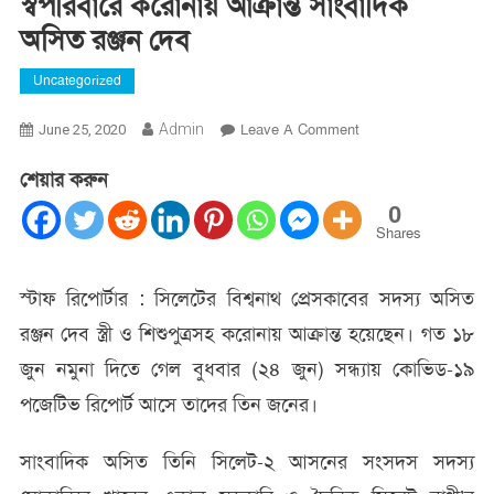
স্বপরিবারে করোনায় আক্রান্ত সাংবাদিক
অসিত রঞ্জন দেব
Uncategorized
On
Admin
Leave A Comment
June 25, 2020
স্বপরিবারে
শেয়ার করুন
করোনায়
আক্রান্ত
0
সাংবাদিক
Shares
অসিত
রঞ্জন
স্টাফ রিপোর্টার : সিলেটের বিশ্বনাথ প্রেসকাবের সদস্য অসিত
দেব
রঞ্জন দেব স্ত্রী ও শিশুপুত্রসহ করোনায় আক্রান্ত হয়েছেন। গত ১৮
জুন নমুনা দিতে গেল বুধবার (২৪ জুন) সন্ধ্যায় কোভিড-১৯
পজেটিভ রিপোর্ট আসে তাদের তিন জনের।
সাংবাদিক অসিত তিনি সিলেট-২ আসনের সংসদস সদস্য