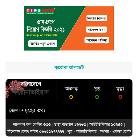
করোনা আপডেট
বাংলাদেশে
আক্রান্ত
সুস্থ
মৃত্যু
করোনাভাইরাস
০
০
০
জেলা সমূহের তথ্য
ন্যাশনাল কল সেন্টার
৩৩৩
| স্বাস্থ্য বাতায়ন
১৬২৬৩
| আইইডিসিআর
১০৬৫৫
|
বিশেষজ্ঞ হেলথ লাইন
০৯৬১১৬৭৭৭৭৭
| সূত্র -
আইইডিসিআর
| স্পন্সর -
একতা হোস্ট