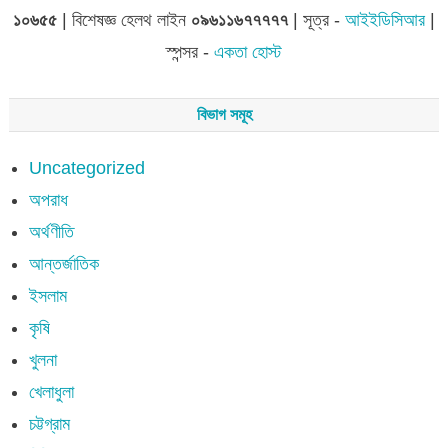
১০৬৫৫
| বিশেষজ্ঞ হেলথ লাইন
০৯৬১১৬৭৭৭৭৭
| সূত্র -
আইইডিসিআর
|
স্পন্সর -
একতা হোস্ট
বিভাগ সমূহ
Uncategorized
অপরাধ
অর্থণীতি
আন্তর্জাতিক
ইসলাম
কৃষি
খুলনা
খেলাধুলা
চট্টগ্রাম