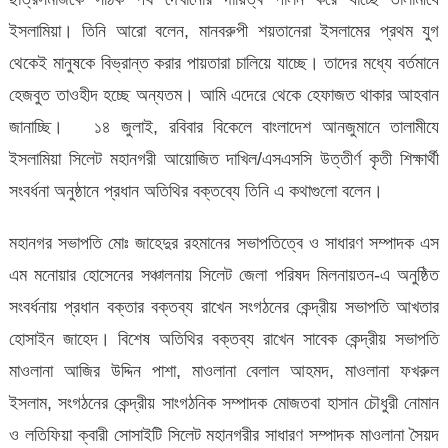
ইসলামিয়া। তিনি আরো বলেন, মানবরুপী শয়তানেরা ইসলামের প্রথম যুগ
থেকেই মানুষকে বিভ্রান্ত করার পায়তারা চালিয়ে যাচ্ছে। তাদের মধ্যে বর্তমানে
হেজবুত তাওহীদ হচ্ছে অন্যতম। আমি এদেরে থেকে হেফাজত থাকার আহবান
জানাচ্ছি। ১৪ জুলাই, রবিবার বিকেলে বাংলাদেশ আনজুমানে তালামীযে
ইসলামিয়া সিলেট মহানগরী আয়োজিত দাখিল/এসএসসি উত্তীর্ণ কৃতী শিক্ষার্থী
সংবর্ধনা অনুষ্ঠানে প্রধান অতিথির বক্তব্যে তিনি এ কথাগুলো বলেন।
মহানগর সভাপতি মোঃ জাহেদুর রহমানের সভাপতিত্বে ও সাধারণ সম্পাদক এস
এম মনোয়ার হোসেনের সঞ্চালনায় সিলেট জেলা পরিষদ মিলনায়তন-এ অনুষ্ঠিত
সংবর্ধনায় প্রধান বক্তার বক্তব্য রাখেন সংগঠনের কেন্দ্রীয় সভাপতি আখতার
হোসাইন জাহেদ। বিশেষ অতিথির বক্তব্য রাখেন সাবেক কেন্দ্রীয় সভাপতি
মাওলানা আজির উদ্দিন পাশা, মাওলানা বেলাল আহমদ, মাওলানা ফখরুল
ইসলাম, সংগঠনের কেন্দ্রীয় সাংগঠনিক সম্পাদক মোজতবা হাসান চৌধুরী নোমান
ও লতিফিয়া ক্বারী সোসাইটি সিলেট মহানগরীর সাধারণ সম্পাদক মাওলানা সৈয়দ