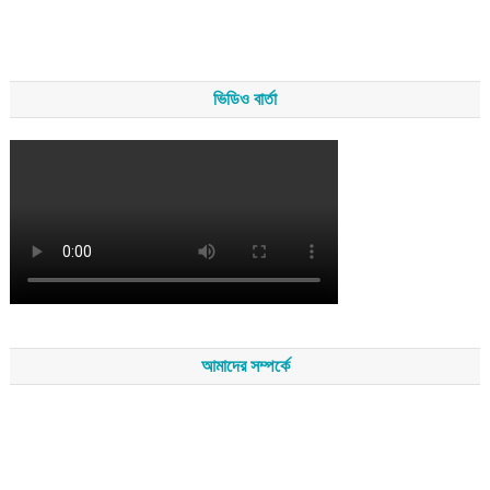
ভিডিও বার্তা
আমাদের সম্পর্কে
সম্পাদকমন্ডলীর সভাপতি - শেখ মহব্বত
সম্পাদক - এ এইচ এম ফিরুজ আলী
বার্তা সম্পাদক - আব্দুস সালাম