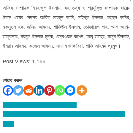
অফিস সম্পাদক মিনহাজুল ইসলাম, সহ তথ্য ও প্রযুক্তি সম্পাদক সায়েম
ইবনে খায়ের, সদস্য আরিফ মাহমুদ জামি, সাইদুল ইসলাম, আব্দুল কাদির,
মকসুদুল হক, জসিম আহমদ, শাফিউল ইসলাম, তোফায়েল শাহ, আল আমিন
তালুকদার, ময়নুল ইসলাম মুন্না, রেদ্বওয়ান রাশেদ, আবু তাহের, মাসুম বিল্লাহ,
ইমরান আহমদ, রুজেল আহমদ, এসএম জাকারিয়া, শাফি আহমদ প্রমুখ।
Post Views:
1,166
শেয়ার করুন
বিশ্বনাথে ছাত্রলীগ নেতা রোকন মিয়া সংবর্ধিত
Post
প্রবীণ রাজনীতিবিদ আ.ফ.ম কামাল এর ইন্তেকালে এম এ ওয়াহিদ এর শোক
navigation
প্রকাশ