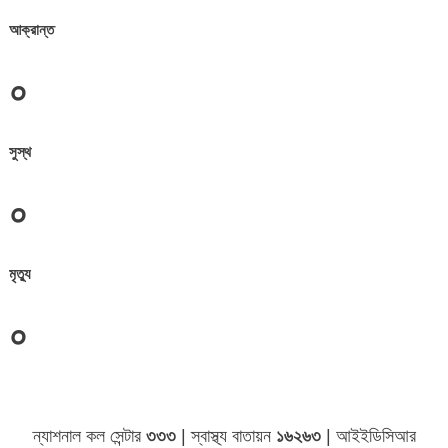
আক্রান্ত
০
সুস্থ
০
মৃত্যু
০
জেলা সমূহের তথ্য
ন্যাশনাল কল সেন্টার
৩৩৩
| স্বাস্থ্য বাতায়ন
১৬২৬৩
| আইইডিসিআর