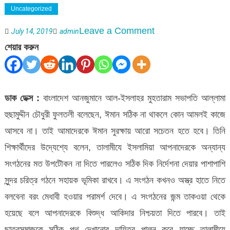
Uncategorized
on
Leave a Comment
July 14, 2019
admin
সিলেট
শেয়ার করুন
মহানগর
তালামীযের
কৃতী
ডাক ডেক্স :
বাংলাদেশ আনজুমানে আল-ইসলাহর মুহতারাম সভাপতি আল্লামা
শিক্ষার্থী
হুছামুদ্দীন চৌধুরী ফুলতলী বলেছেন, ঈমান সঠিক না থাকলে কোন আমলই কাজে
সংবর্ধনা
আসবে না। তাই আমাদেরকে ঈমান সুরক্ষায় আরো সচেতন হতে হবে। তিনি
শিক্ষার্থীদের উদ্যেশ্যে বলেন, তালামীযে ইসলামিয়া আপনাদেরকে অন্যান্য
সংগঠনের মত উপটৌকন না দিতে পারলেও সঠিক দিক নির্দেশনা দেয়ার পাশাপাশি
সুন্দর চরিত্র গঠনে সহায়ক ভূমিকা রাখবে। এ সংগঠন কখনও অস্ত্র হাতে নিতে
বলবেনা বরং মেধাবী হওয়ার পরামর্শ দেবে। এ সংগঠনের জন্ম তাকওয়া থেকে
হয়েছে বলে আপনাদেরকে বিশুদ্ধ আকিদার নিশ্চয়তা দিতে পারবে। তাই
ছাত্রসমাজকে সঠিক পথ দেখানোর দায়িত্ব পালন করে যাচ্ছে তালামীযে