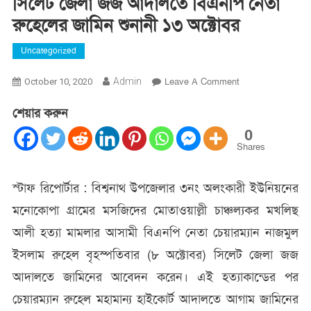
সিলেট জেলা জজ আদালতে বিএনপি নেতা
রুহেলের জামিন শুনানী ১৩ অক্টোবর
Uncategorized
On
Admin
Leave A Comment
October 10, 2020
সিলেট
শেয়ার করুন
জেলা
জজ
0
আদালতে
Shares
বিএনপি
নেতা
স্টাফ রিপোর্টার : বিশ্বনাথ উপজেলার ৩নং অলংকারী ইউনিয়নের
রুহেলের
মনোকোপা গ্রামের মসজিদের মোতাওয়াল্লী চাঞ্চল্যকর মখলিছ
জামিন
শুনানী
আলী হত্যা মামলার আসামী বিএনপি নেতা চেয়ারম্যান নাজমুল
১৩
ইসলাম রুহেল বৃহস্পতিবার (৮ অক্টোবর) সিলেট জেলা জজ
অক্টোবর
আদালতে জামিনের আবেদন করেন। এই হত্যাকান্ডের পর
চেয়ারম্যান রুহেল মহামান্য হাইকোর্ট আদালতে আগাম জামিনের