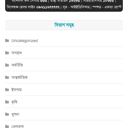
ন্যাশনাল কল সেন্টার
৩৩৩
| স্বাস্থ্য বাতায়ন
১৬২৬৩
| আইইডিসিআর
১০৬৫৫
|
বিশেষজ্ঞ হেলথ লাইন
০৯৬১১৬৭৭৭৭৭
| সূত্র -
আইইডিসিআর
| স্পন্সর -
একতা হোস্ট
বিভাগ সমূহ
Uncategorized
অপরাধ
অর্থণীতি
আন্তর্জাতিক
ইসলাম
কৃষি
খুলনা
খেলাধুলা