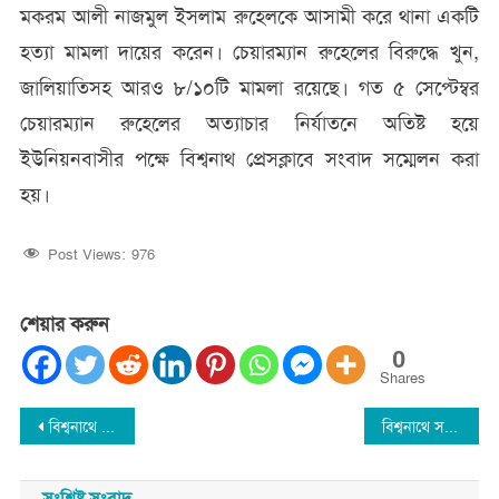
মকরম আলী নাজমুল ইসলাম রুহেলকে আসামী করে থানা একটি
হত্যা মামলা দায়ের করেন। চেয়ারম্যান রুহেলের বিরুদ্ধে খুন,
জালিয়াতিসহ আরও ৮/১০টি মামলা রয়েছে। গত ৫ সেপ্টেম্বর
চেয়ারম্যান রুহেলের অত্যাচার নির্যাতনে অতিষ্ট হয়ে
ইউনিয়নবাসীর পক্ষে বিশ্বনাথ প্রেসক্লাবে সংবাদ সম্মেলন করা
হয়।
Post Views:
976
শেয়ার করুন
0
Shares
Post
বিশ্বনাথে বিশ্ব ডিম দিবস পালন : ডিমে প্রোটিন, হরমুন, জিঙ্ক ও ভিটামিন ডি আছে
বিশ্বনাথে সরকারি ভূমি দখল : প্রতিবাদ করায় একটি পরিবারকে ধবংশের চেষ্টা
navigation
সংশ্লিষ্ট সংবাদ