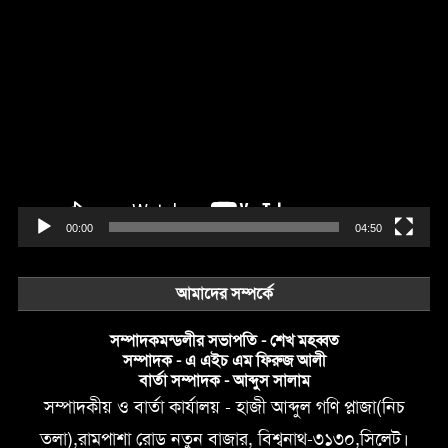
Video
Player
00:00
04:50
আমাদের সম্পর্কে
সম্পাদকমন্ডলীর সভাপতি - শেখ মহব্বত
সম্পাদক - এ এইচ এম ফিরুজ আলী
বার্তা সম্পাদক - আব্দুস সালাম
সম্পাদকীয় ও বার্তা কার্যালয় - হাজী আব্দুল গণি প্লাজা(নিচ
তলা),রামপাশা রোড নতুন বাজার, বিশ্বনাথ-৩১৩০,সিলেট।