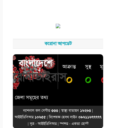
করোনা আপডেট
বাংলাদেশে
আক্রান্ত
সুস্থ
মৃত্যু
করোনাভাইরাস
০
০
০
জেলা সমূহের তথ্য
ন্যাশনাল কল সেন্টার
৩৩৩
| স্বাস্থ্য বাতায়ন
১৬২৬৩
|
আইইডিসিআর
১০৬৫৫
| বিশেষজ্ঞ হেলথ লাইন
০৯৬১১৬৭৭৭৭৭
| সূত্র -
আইইডিসিআর
| স্পন্সর -
একতা হোস্ট