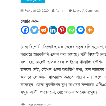
Uncategorized
On
Admin
Leave A Comment
February 20, 2020
সিলেট
শেয়ার করুন
ছাতক
রেল
লাইন
উন্নয়ন
পরিকল্প
ডেক্স রিপোর্ট : সিলেট ছাতক রেলের নতুন বগি সংযোগ, স্টে
নির্দেশ
বরাবরে স্বারকলিপি প্রদান করা হয়েছে। মন্ত্রী বিষয়টি দ্রুত
বলা হয়, সিলেট ছাতক রেল লাইনের খাজাঞ্চি স্টেশন,
জনবল নেই, স্টেশন গুলো ঝরাজির্ণ দশা, রেল লাইনের
অভাবে লোকজন যাতায়াত করতে পারেন না। ফলে এ অঞ্চল
করেছেন, জেদ্দা যুবলীগের যুগ্ম সাধারণ সম্পাদক 
সমুজ আলী, শাহজাহান, মো: ফারুক আহমদ প্রমুখ।
Post Views:
1,261