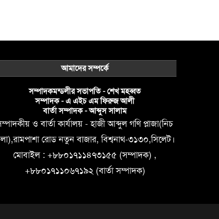
আমাদের সম্পর্কে
সম্পাদকমন্ডলীর সভাপতি - শেখ মহব্বত
সম্পাদক - এ এইচ এম ফিরুজ আলী
বার্তা সম্পাদক - আব্দুস সালাম
ম্পাদকীয় ও বার্তা কার্যালয় - হাজী আব্দুল গণি প্লাজা(নিচ
লা),রামপাশা রোড নতুন বাজার, বিশ্বনাথ-৩১৩০,সিলেট।
মোবাইল : +৮৮০১৭১১৪৭৩১৫৫ (সম্পাদক) ,
+৮৮০১৭১১০৬৭১৯২ (বার্তা সম্পাদক)