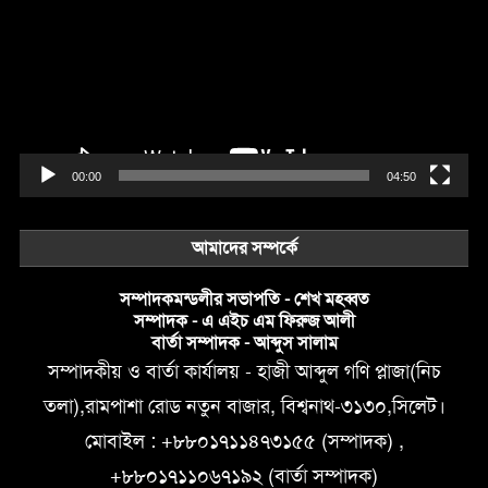
00:00
04:50
আমাদের সম্পর্কে
সম্পাদকমন্ডলীর সভাপতি - শেখ মহব্বত
সম্পাদক - এ এইচ এম ফিরুজ আলী
বার্তা সম্পাদক - আব্দুস সালাম
সম্পাদকীয় ও বার্তা কার্যালয় - হাজী আব্দুল গণি প্লাজা(নিচ
তলা),রামপাশা রোড নতুন বাজার, বিশ্বনাথ-৩১৩০,সিলেট।
মোবাইল : +৮৮০১৭১১৪৭৩১৫৫ (সম্পাদক) ,
+৮৮০১৭১১০৬৭১৯২ (বার্তা সম্পাদক)