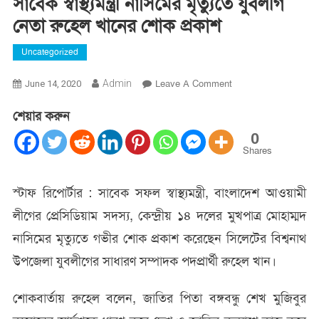
সাবেক স্বাস্থ্যমন্ত্রী নাসিমের মৃত্যুতে যুবলীগ
নেতা রুহেল খানের শোক প্রকাশ
Uncategorized
On
Admin
Leave A Comment
June 14, 2020
সাবেক
শেয়ার করুন
স্বাস্থ্যমন্ত্রী
নাসিমের
0
মৃত্যুতে
Shares
যুবলীগ
নেতা
স্টাফ রিপোর্টার : সাবেক সফল স্বাস্থ্যমন্ত্রী, বাংলাদেশ আওয়ামী
রুহেল
লীগের প্রেসিডিয়াম সদস্য, কেন্দ্রীয় ১৪ দলের মুখপাত্র মোহাম্মদ
খানের
শোক
নাসিমের মৃত্যুতে গভীর শোক প্রকাশ করেছেন সিলেটের বিশ্বনাথ
প্রকাশ
উপজেলা যুবলীগের সাধারণ সম্পাদক পদপ্রার্থী রুহেল খান।
শোকবার্তায় রুহেল বলেন, জাতির পিতা বঙ্গবন্ধু শেখ মুজিবুর