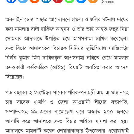
অনেককে
Shares
জেল
খাটানো
অনলাইন ডেস্ক ::
ছাত্র আন্দোলনে হামলা ও গুলির ঘটনায় দায়ের
মামলায়
করা মামলার বাদী হাফিজ আহমদ ও তাঁর ভাই আহত জহুর মিয়া
আপসনামা
সোমবার আদালতে উপস্থিত হয়ে আপসনামা দাখিল করেছেন।
দ্রুত বিচার আদালতের বিচারক সিনিয়র জুডিশিয়াল ম্যাজিস্ট্রেট
নির্জন কুমার মিত্র দাখিলকৃত আপসনামা নথিতে রেখে মামলার
তদন্তকারী কর্মকর্তাকে (আইও) বিষয়টি অবহিত করার আদেশ
দিয়েছেন।
গত বছরের ২ সেপ্টেম্বর সাবেক পরিকল্পনামন্ত্রী এম এ মান্নানসহ
চার সাবেক এমপি ও জেলা আওয়ামী লীগের সভাপতি,
সম্পাদকসহ ৯৯ জনের নামোল্লেখ করে অজ্ঞাত ২০০ জনকে
আসামি করে আদালতে দ্রুত বিচার আইনে মামলা করা হয়।
আদালতে মামলাটি করেন দোয়ারাবাজার উপজেলার এরোয়াখাই