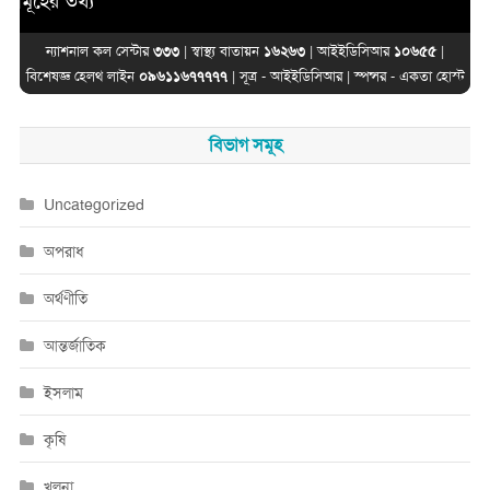
র তথ্য
ন্যাশনাল কল সেন্টার
৩৩৩
| স্বাস্থ্য বাতায়ন
১৬২৬৩
| আইইডিসিআর
১০৬৫৫
|
বিশেষজ্ঞ হেলথ লাইন
০৯৬১১৬৭৭৭৭৭
| সূত্র -
আইইডিসিআর
| স্পন্সর -
একতা হোস্ট
বিভাগ সমূহ
Uncategorized
অপরাধ
অর্থণীতি
আন্তর্জাতিক
ইসলাম
কৃষি
খুলনা