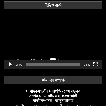
ভিডিও বার্তা
Video
Player
00:00
04:50
আমাদের সম্পর্কে
সম্পাদকমন্ডলীর সভাপতি - শেখ মহব্বত
সম্পাদক - এ এইচ এম ফিরুজ আলী
বার্তা সম্পাদক - আব্দুস সালাম