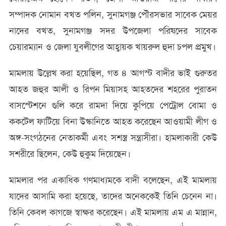
সম্পাদক নোমান বখত পলিন, সুনামগঞ্জ পৌরসভার সাবেক মেয়র
নাদের বখত, সুনামগঞ্জ সদর উপজেলা পরিষদের সাবেক
চেয়ারম্যান ও জেলা যুবলীগের আহ্বায়ক খায়রুল হুদা চপল প্রমুখ।
মামলায় উল্লেখ করা হয়েছিল, গত ৪ আগস্ট বাদীর ভাই গুরুতর
আহত জহুর আলী ও রিপন মিয়াসহ আহতদের শহরের পুরাতন
বাসস্টেশনে গুলি করে রামদা দিয়ে কুপিয়ে পেট্রোল বোমা ও
ককটেল ফাটিয়ে বিনা উস্কানিতে আহত করেছেন আওয়ামী লীগ ও
অঙ্গ-সংগঠনের নেতাকর্মী এবং সশস্ত্র সন্ত্রাসীরা। হামলাকারী কেউ
সশরীরে ছিলেন, কেউ হুকুম দিয়েছেন।
মামলার পর একাধিক গণমাধ্যমকে বাদী বলেছেন, এই মামলায়
যাদের আসামি করা হয়েছে, তাদের অনেককেই তিনি চেনেন না।
তিনি কেবল কাগজে স্বাক্ষর করেছেন। এই মামলায় এম এ মান্নান,