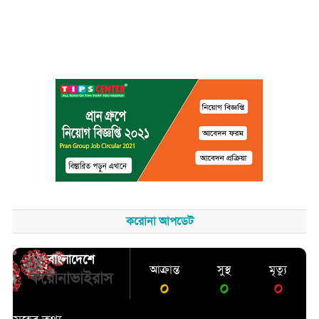
করোনা আপডেট
বাংলাদেশে
আক্রান্ত
সুস্থ
মৃত্যু
করোনাভাইরাস
০
০
০