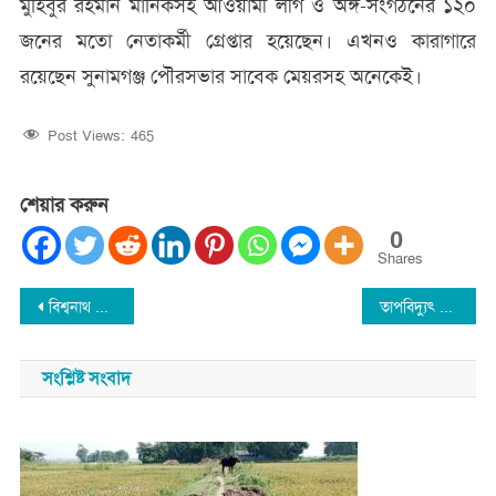
মুহিবুর রহমান মানিকসহ আওয়ামী লীগ ও অঙ্গ-সংগঠনের ১২০
জনের মতো নেতাকর্মী গ্রেপ্তার হয়েছেন। এখনও কারাগারে
রয়েছেন সুনামগঞ্জ পৌরসভার সাবেক মেয়রসহ অনেকেই।
Post Views:
465
শেয়ার করুন
0
Shares
Post
বিশ্বনাথ ক্রিকেট এসোসিয়েশনের ২৮তম টি-টুয়েন্টি ক্রিকেট লীগের ট্রফি উন্মোচন
তাপবিদ্যুৎ কেন্দ্রের মালামাল চুরি, বিএনপি নেতাসহ ৫০ জনের নামে মামলা
navigation
সংশ্লিষ্ট সংবাদ