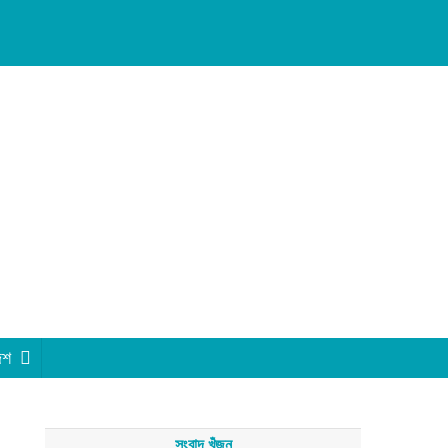
েশ
সংবাদ খুঁজুন