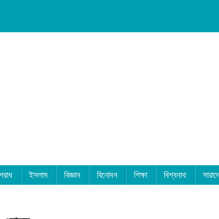
পরাধ
ইসলাম
বিজ্ঞান
বিনোদন
শিক্ষা
বিশ্বনাথ
সারাদ