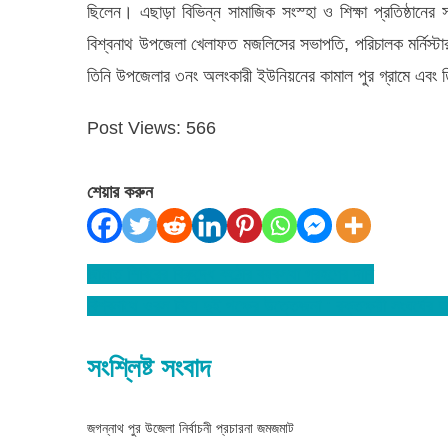
ছিলেন। এছাড়া বিভিন্ন সামাজিক সংস্হা ও শিক্ষা প্রতিষ্ঠা
বিশ্বনাথ উপজেলা খেলাফত মজলিসের সভাপতি, পরিচালক মর্নিস্ট
তিনি উপজেলার ৩নং অলংকারী ইউনিয়নের কামাল পুর গ্রামে এবং 
Post Views:
566
শেয়ার করুন
জামাত শিবিরের বিরুদ্ধে কঠোর ব্যবস্থা গ্রহণের দাবি
Post
বিশ্বনাথে ওরস নিয়ে দুই পক্ষের উত্তেজনা : রক্তক্ষয়ী সংঘর্ষের
navigation
সংশ্লিষ্ট সংবাদ
জগন্নাথ পুর উজেলা নির্বাচনী প্রচারনা জমজমাট