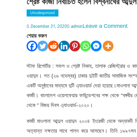
শ্রেষ্ট কাজী নির্বাচিত হলেন বিশ্বনাথের আব্দু
Uncategorized
on
Leave a Comment
December 31, 2020
admin
শ্রেষ্ট
শেয়ার করুন
কাজী
নির্বাচ
হলেন
স্টাফ রিপোর্টার : সফল ও শ্রেষ্ট নিকাহ, তালাক রেজিস্ট্রার ও ক
বিশ্ব
ওয়াদুদ। গত (২৬ নভেম্বর) ঢাকার দুইটি জাতীয় সামাজিক সংস্হা
আব্দু
একটি অনুষ্ঠানের মাধ্যমে দুটি এ্যাওয়ার্ড দেয়া হয়েছে।মাওলানা
ওয়াদু
কাজী। বাংলাদেশ ওয়েলফেয়ার ফাউন্ডেশনের পক্ষ থেকে “বঙ্গবীর 
থেকে “ বিজয় দিবস এ্যাওয়ার্ড-২০২০।
কাজী মাওলানা আব্দুল ওয়াদুদ ২০০৪ ইংরেজী থেকে অদ্যাবদী ব
অত্যান্ত দক্ষতার সাথে পালন করে আসছেন। তিনি ১৯৯৭সন থেকে 