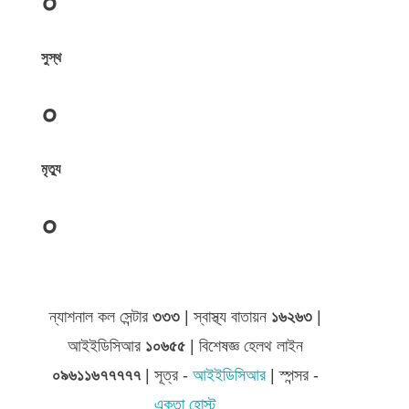
০
সুস্থ
০
মৃত্যু
০
জেলা সমূহের তথ্য
ন্যাশনাল কল সেন্টার
৩৩৩
| স্বাস্থ্য বাতায়ন
১৬২৬৩
|
আইইডিসিআর
১০৬৫৫
| বিশেষজ্ঞ হেলথ লাইন
০৯৬১১৬৭৭৭৭৭
| সূত্র -
আইইডিসিআর
| স্পন্সর -
একতা হোস্ট