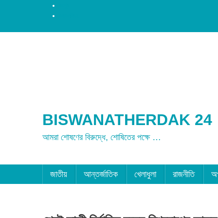
রংপুর
ময়মনসিংহ
BISWANATHERDAK 24
আমরা শোষণের বিরুদ্ধে, শোষিতের পক্ষে …
জাতীয়
আন্তর্জাতিক
খেলাধুলা
রাজনীতি
অ