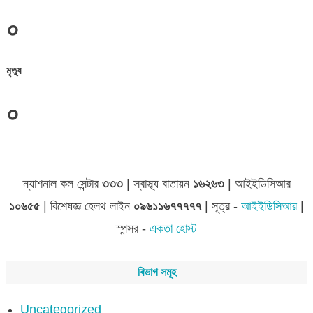
০
মৃত্যু
০
জেলা সমূহের তথ্য
ন্যাশনাল কল সেন্টার
৩৩৩
| স্বাস্থ্য বাতায়ন
১৬২৬৩
| আইইডিসিআর
১০৬৫৫
| বিশেষজ্ঞ হেলথ লাইন
০৯৬১১৬৭৭৭৭৭
| সূত্র -
আইইডিসিআর
|
স্পন্সর -
একতা হোস্ট
বিভাগ সমূহ
Uncategorized