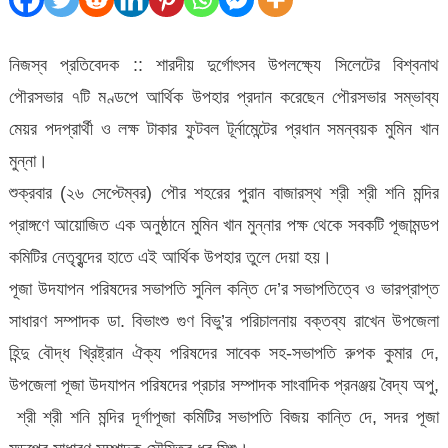
মুমিন
খান
নিজস্ব প্রতিবেদক ::
শারদীয় দুর্গোৎসব উপলক্ষ্যে সিলেটের বিশ্বনাথ
মুন্নার
পৌরসভার ৭টি মণ্ডপে আর্থিক উপহার প্রদান করেছেন পৌরসভার সম্ভাব্য
অর্থ
মেয়র পদপ্রার্থী ও লক্ষ টাকার ফুটবল টূর্নামেন্টের প্রধান সমন্বয়ক মুমিন খান
উপহার
মুন্না।
শুক্রবার (২৬ সেপ্টেম্বর) পৌর শহরের পুরান বাজারস্থ শ্রী শ্রী শনি মন্দির
প্রাঙ্গণে আয়োজিত এক অনুষ্ঠানে মুমিন খান মুন্নার পক্ষ থেকে সবকটি পূজামন্ডপ
কমিটির নেতৃবৃন্দের হাতে এই আর্থিক উপহার তুলে দেয়া হয়।
পূজা উদযাপন পরিষদের সভাপতি সুনিল কন্তি দে’র সভাপতিত্বে ও ভারপ্রাপ্ত
সাধারণ সম্পাদক ডা. বিভাংশু গুণ বিভু’র পরিচালনায় বক্তব্য রাখেন উপজেলা
হিন্দু বৌদ্ধ খ্রিষ্ট্রান ঐক্য পরিষদের সাবেক সহ-সভাপতি রুপক কুমার দে,
উপজেলা পূজা উদযাপন পরিষদের প্রচার সম্পাদক সাংবাদিক প্রনঞ্জয় বৈদ্য অপু,
শ্রী শ্রী শনি মন্দির দূর্গাপূজা কমিটির সভাপতি বিজয় কান্তি দে, সদর পূজা