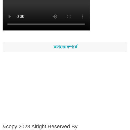
আমাদের সম্পর্কে
সম্পাদকমন্ডলীর সভাপতি - শেখ মহব্বত
সম্পাদক - এ এইচ এম ফিরুজ আলী
বার্তা সম্পাদক - আব্দুস সালাম
সম্পাদকীয় ও বার্তা কার্যালয় - হাজী আব্দুল গণি প্লাজা(নিচ তলা),রামপাশা রোড
নতুন বাজার, বিশ্বনাথ-৩১৩০,সিলেট।
মোবাইল : +৮৮০১৭১১৪৭৩১৫৫ (সম্পাদক) , +৮৮০১৭১১০৬৭১৯২ (বার্তা
সম্পাদক)
&copy 2023 Alright Reserved By