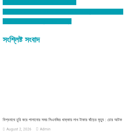
বিশ্বনাথে মাছের গাড়িতে ডাকাতির : আটক-২
Post
দেশকে গণতান্ত্রিক পথে ফিরিয়ে আনতে সব ধর্মের মানুষকেই একসাথে কাজ
navigation
করতে হবে : বিশ্বনাথে পুজা পরিদর্শনে লুনা
সংশ্লিষ্ট সংবাদ
‎বিশ্বনাথে চুরি করে পালানোর সময় সিএনজির ধাক্কায় লাখ টাকার ষাঁড়ের মৃত্যু : চোর আটক
August 2, 2026
Admin