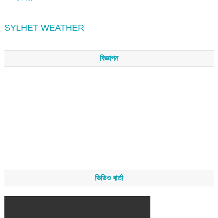
SYLHET WEATHER
বিজ্ঞাপন
ভিডিও বার্তা