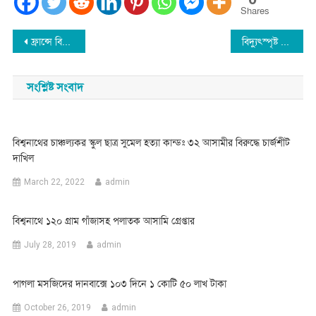
Shares
Post
ফ্রান্সে বিশ্বনবী সা. নিয়ে কটুক্তি : প্রতিবাদে উত্তাল বিশ্বনাথ
বিদ্যুৎস্পৃষ্ট হয়ে বিশ্বনাথের যুবক কাতারে নিহত
navigation
সংশ্লিষ্ট সংবাদ
বিশ্বনাথের চাঞ্চল্যকর স্কুল ছাত্র সুমেল হত্যা কান্ডঃ ৩২ আসামীর বিরুদ্ধে চার্জশীট
দাখিল
March 22, 2022
admin
বিশ্বনাথে ১২০ গ্রাম গাঁজাসহ পলাতক আসামি গ্রেপ্তার
July 28, 2019
admin
পাগলা মসজিদের দানবাক্সে ১০৩ দিনে ১ কোটি ৫০ লাখ টাকা
October 26, 2019
admin