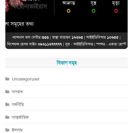
আক্রান্ত
সুস্থ
মৃত্যু
করোনাভাইরাস
০
০
০
সমূহের তথ্য
ন্যাশনাল কল সেন্টার
৩৩৩
| স্বাস্থ্য বাতায়ন
১৬২৬৩
| আইইডিসিআর
১০৬৫৫
|
বিশেষজ্ঞ হেলথ লাইন
০৯৬১১৬৭৭৭৭৭
| সূত্র -
আইইডিসিআর
| স্পন্সর -
একতা হোস্ট
বিভাগ সমূহ
Uncategorized
অপরাধ
অর্থণীতি
আন্তর্জাতিক
ইসলাম