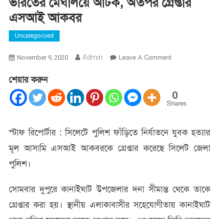
ভারতের মেঘালয়ে আটক, অতপর গ্রেপ্তার
এসআই আকবর
Uncategorized
On
Admin
Leave A Comment
November 9, 2020
ভারতের
শেয়ার করুন
মেঘালয়ে
আটক,
0
অতপর
Shares
গ্রেপ্তার
এসআই
স্টাফ রিপোর্টার : সিলেটে পুলিশ ফাঁড়িতে নির্যাতনে যুবক হত্যার
আকবর
মূল আসামি এসআই আকবরকে গ্রেপ্তার করেছে সিলেট জেলা
পুলিশ।
সোমবার দুপুরে কানাইঘাট উপজেলার দনা সীমান্ত থেকে তাকে
গ্রেপ্তার করা হয়। স্থানীয় এলাকাবাসীর সহেযোগীতায় কানাইঘাট