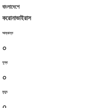
বাংলাদেশে
করোনাভাইরাস
আক্রান্ত
০
সুস্থ
০
মৃত্যু
০