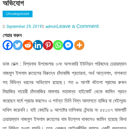
অভিযোগ
Uncategorized
on
Leave a Comment
September 29, 2019
admin
বিশ্বনাথ
শেয়ার করুন
অলংকারি
ইউনিয়ন
চেয়ারম্যানের
ডাক ডেক্স : বিশ্বনাথ উপজেলার ৩নং অলংকারি ইউনিয়ন পরিষদের চেয়ারম্যান
বিরুদ্ধে
নাজমুল ইসলাম রুহেলের বিরুদ্ধে চাঁদাবাজি প্রতারনা, অর্থ আত্নসাৎ, নাশকতা
যত
সহ বিভিন্ন ধরনের অভিযোগ রয়েছে। গত ৬ আগষ্ট বটতলা গ্রামের রুকন
অভিযোগ
মিয়াজির দায়েরী চাঁদাবাজির মামলায় মহামান্য হাইকোর্ট থেকে জামিন গ্রহন
করেছেন মর্মে প্রচার করলেও এ পর্যন্ত তিনি নিম্ন আদালতে হাজির বা বেইলবন্ড
দাখিল করেননি। হাই কোর্টের ৬ আগষ্টের তালিকায় টেন্ডার নং ৫৫১৩৭ মামলাটি
চেয়ারম্যান নাজমুল ইসলাম রুহেলের নাম উল্লেখ থাকলেও জামিন হয়েছে কিনা
তা নিশ্চিত হওয়া যায়নি। তবে একজন আইনজীবির প্যাডে একটি প্রত্যয়ন