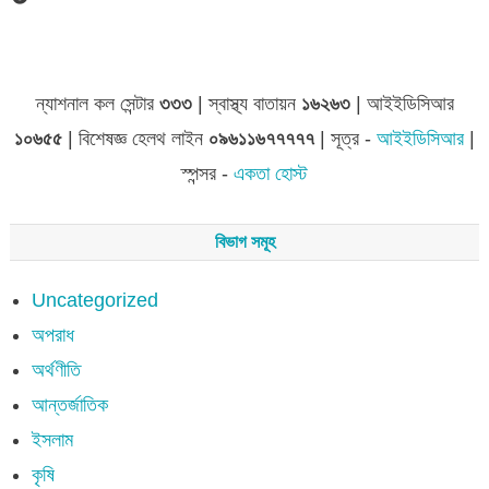
জেলা সমূহের তথ্য
ন্যাশনাল কল সেন্টার
৩৩৩
| স্বাস্থ্য বাতায়ন
১৬২৬৩
| আইইডিসিআর
১০৬৫৫
| বিশেষজ্ঞ হেলথ লাইন
০৯৬১১৬৭৭৭৭৭
| সূত্র -
আইইডিসিআর
|
স্পন্সর -
একতা হোস্ট
বিভাগ সমূহ
Uncategorized
অপরাধ
অর্থণীতি
আন্তর্জাতিক
ইসলাম
কৃষি