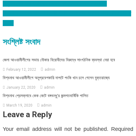
মানুষের সেবা করা ইবাদতের সামিল : বিশ্বনাথে এমপি মোকাব্বির
Post
বিশ্বনাথে ভয়ংকর মানবপাচারকারি পিংকি গ্রেফতার: অতপর ঢাকায় সিআইডিতে
navigation
প্রেরণ
সংশ্লিষ্ট সংবাদ
জেলা আওয়ামীলীগের সভায় নৌকার বিরোধীদের বিরুদ্ধে সাংগঠনিক ব্যবস্থা নেয়া হবে
February 12, 2022
admin
বিশ্বনাথ আওয়ামীলীগে অনুপ্রবেশকারি দাপটে পংকি খান চলে গেলেন যুক্তরাজ্যে
January 22, 2020
admin
বিশ্বনাথ প্রেসক্লাবে কেক কেটে বঙ্গবন্ধু’র জন্মশতবার্ষিকি পালিত
March 19, 2020
admin
Leave a Reply
Your email address will not be published.
Required