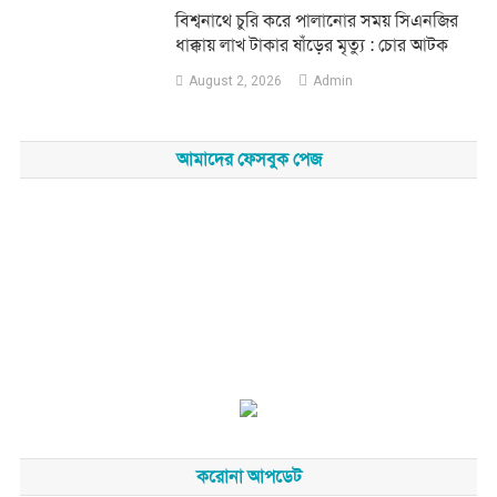
‎বিশ্বনাথে চুরি করে পালানোর সময় সিএনজির
ধাক্কায় লাখ টাকার ষাঁড়ের মৃত্যু : চোর আটক
August 2, 2026
Admin
আমাদের ফেসবুক পেজ
করোনা আপডেট