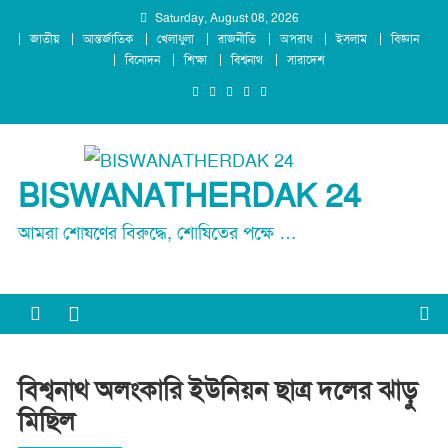
Skip
Saturday, August 08, 2026
জাতীয়
আন্তর্জাতিক
খেলাধুলা
রাজনীতি
অপরাধ
ইসলাম
বিজ্ঞান
to
বিনোদন
শিক্ষা
বিশ্বনাথ
সারাদেশ
content
BISWANATHERDAK 24
আমরা শোষণের বিরুদ্ধে, শোষিতের পক্ষে …
বিশ্বনাথ অলংকারি ইউনিয়ন ছাত্র দলের ঝাড়ু
মিছিল