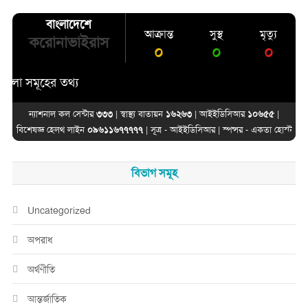
বাংলাদেশে
আক্রান্ত
সুস্থ
মৃত্যু
করোনাভাইরাস
০
০
০
 সমূহের তথ্য
ন্যাশনাল কল সেন্টার
৩৩৩
| স্বাস্থ্য বাতায়ন
১৬২৬৩
| আইইডিসিআর
১০৬৫৫
|
বিশেষজ্ঞ হেলথ লাইন
০৯৬১১৬৭৭৭৭৭
| সূত্র -
আইইডিসিআর
| স্পন্সর -
একতা হোস্ট
বিভাগ সমূহ
Uncategorized
অপরাধ
অর্থণীতি
আন্তর্জাতিক