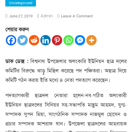
Uncategorized
On
Admin
Leave A Comment
June 27, 2019
বিশ্বনাথ
শেয়ার করুন
অলংকারি
ইউনিয়ন
ছাত্র
দলের
ঝাড়ু
ডাক ডেক্স :
বিশ্বনাথ উপজেলার অলংকারি ইউনিয়ন ছাত্র দলের
মিছিল
কমিটির বিরুদ্ধে ঝাড়ু মিছিল করেছে পদ পঞ্চিতরা। অছাত্র দিয়ে
কমিটি গঠন করায় ইতি মধ্যে ৪ নেতা পদত্যাগ করেছেন।
পদত্যাগকারী ছাত্রদল নেতারা হলেন-নব-গঠিত অলংকারী
ইউনিয়ন ছাত্রদলের সিনিয়র সহ-সভাপতি মাছুম আহমদ, যুগ্ম-
সম্পাদক সুপন মিয়া, সাংগঠনিক সম্পাদক নাজমুল হোসেন ও
প্রচার সম্পাদক আশরাফ খান। উপজেলা ছাত্রদলের আহবায়ক