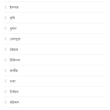
ইসলাম
কৃষি
খুলনা
খেলাধুলা
চট্টগ্রাম
চিকিৎসা
জাতীয়
ঢাকা
নির্বাচন
বরিশাল