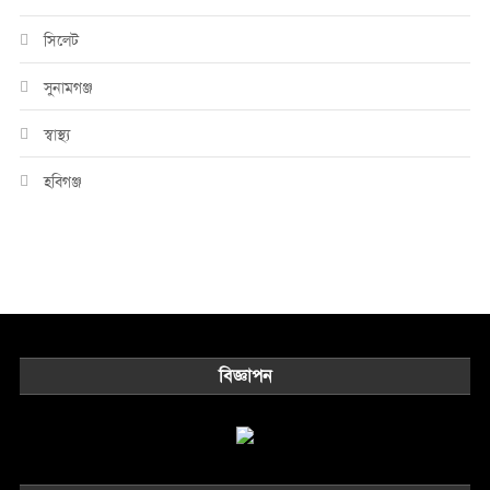
সিলেট
সুনামগঞ্জ
স্বাস্থ্য
হবিগঞ্জ
বিজ্ঞাপন