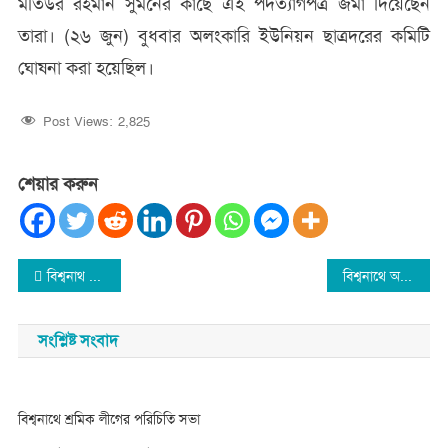
মতিউর রহমান সুমনের কাছে এই পদত্যাগপত্র জমা দিয়েছেন
তারা। (২৬ জুন) বুধবার অলংকারি ইউনিয়ন ছাত্রদরের কমিটি
ঘোষনা করা হয়েছিল।
Post Views:
2,825
শেয়ার করুন
Post
বিশ্বনাথ আশুগঞ্জ স্কুল এন্ড কলেজের নির্বাচন ১৫ জুলাই
বিশ্বনাথে অর্থদন্ড’সহ সাজাপ্রাপ্ত দুই আসামি গ্রেফতার
navigation
সংশ্লিষ্ট সংবাদ
বিশ্বনাথে শ্রমিক লীগের পরিচিতি সভা