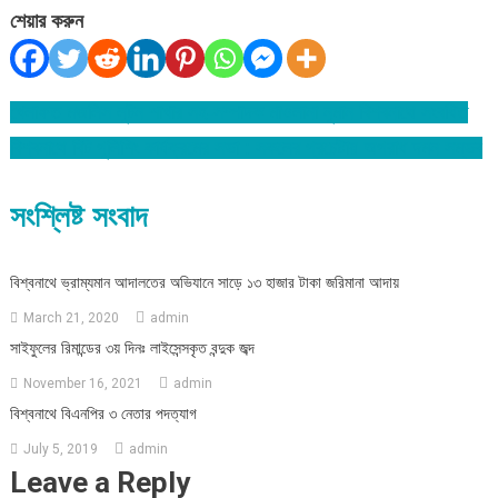
শেয়ার করুন
খেলাফত মজলিস লুটন শাখার সহ-সম্পাদক মাওলানা নুমান বিশ্বনাথে সংবধিত
Post
বিশ্বনাথে বিট পুলিশিং কার্যক্রমের সভা : সকলের প্রচেষ্টায় অপরাধ দমন সম্ভব
navigation
সংশ্লিষ্ট সংবাদ
বিশ্বনাথে ভ্রাম্যমান আদালতের অভিযানে সাড়ে ১৩ হাজার টাকা জরিমানা আদায়
March 21, 2020
admin
সাইফুলের রিমান্ডের ৩য় দিনঃ লাইসেন্সকৃত বন্দুক জব্দ
November 16, 2021
admin
বিশ্বনাথে বিএনপির ৩ নেতার পদত্যাগ
July 5, 2019
admin
Leave a Reply