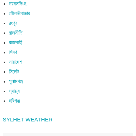
ময়মনসিংহ
মৌলভীবাজার
রংপুর
রাজনীতি
রাজশাহী
শিক্ষা
সারাদেশ
সিলেট
সুনামগঞ্জ
স্বাস্থ্য
হবিগঞ্জ
SYLHET WEATHER