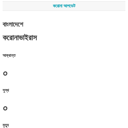
করোনা আপডেট
বাংলাদেশে
করোনাভাইরাস
আক্রান্ত
০
সুস্থ
০
মৃত্যু