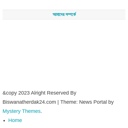
আমাদের সম্পর্কে
সম্পাদকমন্ডলীর সভাপতি - শেখ মহব্বত
সম্পাদক - এ এইচ এম ফিরুজ আলী
বার্তা সম্পাদক - আব্দুস সালাম
সম্পাদকীয় ও বার্তা কার্যালয় - হাজী আব্দুল গণি প্লাজা(নিচ তলা),রামপাশা রোড
নতুন বাজার, বিশ্বনাথ-৩১৩০,সিলেট।
মোবাইল : +৮৮০১৭১১৪৭৩১৫৫ (সম্পাদক) , +৮৮০১৭১১০৬৭১৯২ (বার্তা
সম্পাদক)
&copy 2023 Alright Reserved By
Biswanatherdak24.com
|
Theme: News Portal by
Mystery Themes
.
Home