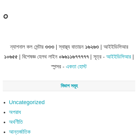
০
জেলা সমূহের তথ্য
ন্যাশনাল কল সেন্টার
৩৩৩
| স্বাস্থ্য বাতায়ন
১৬২৬৩
| আইইডিসিআর
১০৬৫৫
| বিশেষজ্ঞ হেলথ লাইন
০৯৬১১৬৭৭৭৭৭
| সূত্র -
আইইডিসিআর
|
স্পন্সর -
একতা হোস্ট
বিভাগ সমূহ
Uncategorized
অপরাধ
অর্থণীতি
আন্তর্জাতিক