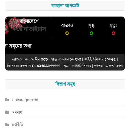
করোনা আপডেট
বাংলাদেশে
আক্রান্ত
সুস্থ
মৃত্যু
করোনাভাইরাস
০
০
০
সমূহের তথ্য
ন্যাশনাল কল সেন্টার
৩৩৩
| স্বাস্থ্য বাতায়ন
১৬২৬৩
| আইইডিসিআর
১০৬৫৫
|
বিশেষজ্ঞ হেলথ লাইন
০৯৬১১৬৭৭৭৭৭
| সূত্র -
আইইডিসিআর
| স্পন্সর -
একতা হোস্ট
বিভাগ সমূহ
Uncategorized
অপরাধ
অর্থণীতি