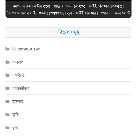
ন্যাশনাল কল সেন্টার
৩৩৩
| স্বাস্থ্য বাতায়ন
১৬২৬৩
| আইইডিসিআর
১০৬৫৫
|
বিশেষজ্ঞ হেলথ লাইন
০৯৬১১৬৭৭৭৭৭
| সূত্র -
আইইডিসিআর
| স্পন্সর -
একতা হোস্ট
বিভাগ সমূহ
Uncategorized
অপরাধ
অর্থণীতি
আন্তর্জাতিক
ইসলাম
কৃষি
খুলনা