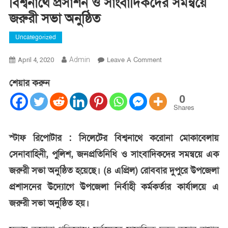
বিশ্বনাথে প্রসাশন ও সাংবাদিকদের সমন্বয়ে
জরুরী সভা অনুষ্ঠিত
Uncategorized
On
Admin
Leave A Comment
April 4, 2020
বিশ্বনাথে
শেয়ার করুন
প্রসাশন
ও
0
সাংবাদিকদের
Shares
সমন্বয়ে
জরুরী
স্টাফ রিপোটার : সিলেটের বিশ্বনাথে করোনা মোকাবেলায়
সভা
সেনাবাহিনী, পুলিশ, জনপ্রতিনিধি ও সাংবাদিকদের সমন্বয়ে এক
অনুষ্ঠিত
জরুরী সভা অনুষ্ঠিত হয়েছে। (৪ এপ্রিল) রোববার দুপুরে উপজেলা
প্রশাসনের উদ্যোগে উপজেলা নির্বাহী কর্মকর্তার কার্যালয়ে এ
জরুরী সভা অনুষ্ঠিত হয়।