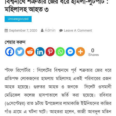
বিশ্বনাথে শত্রুতার জের ধরে হামলা-লুটপাট :
মহিলাসহ আহত ৩
Uncategorized
On
Admin
Leave A Comment
September 7, 2020
বিশ্বনাথে
শেয়ার করুন
শত্রুতার
জের
0
ধরে
Shares
হামলা-
লুটপাট
স্টাফ রিপোর্টার : সিলেটের বিশ্বনাথে পূর্ব শত্রুতার জের ধরে
:
প্রতিপক্ষ লোকজনের হামলায় মহিলাসহ একই পরিবারের ৩জন
মহিলাসহ
আহত
আহত হয়েছে। গুরুতর আহত ৩ জনকে সিলেট ওসমানী
৩
মেডিকেল কলেজ হাসপাতালে ভর্তি করা হয়েছে। রবিবার
(৬সেপ্টেম্বর) রাত ৯টায় উপজেলার লামাকাজি ইউনিয়নের কাজির
গাঁও গ্রামে এ ঘটনা ঘটে। আহতরা হলেন, কাজী আবদুল মতিন