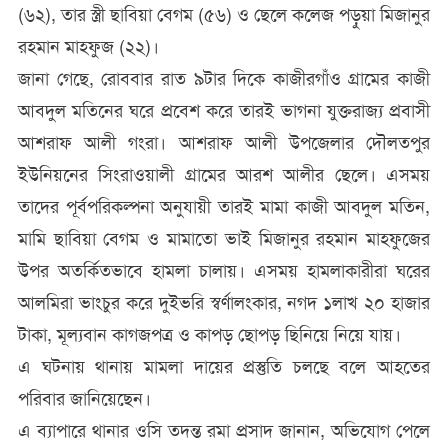
(৬২), তার স্ত্রী ছাবিয়া বেগম (৫৬) ও ছেলে কলেজ পড়ুয়া মিজানুর
রহমান মাহফুজ (২২)।
জানা গেছে, রোববার রাত ৯টার দিকে কাজীরগাঁও গ্রামের কাজী
আবদুল মতিনের ঘরে প্রবেশ করে তারই ভাগনা যুক্তরাজ্য প্রবাসী
আশরাফ আলী গংরা। আশরাফ আলী উপজেলার দৌলতপুর
ইউনিয়নের সিংরাওয়ালী গ্রামের আরশ আলীর ছেলে। এসময়
তাদের পূর্বপরিকল্পনা অনুযায়ী তারই মামা কাজী আবদুল মতিন,
মামি ছাবিয়া বেগম ও মামাতো ভাই মিজানুর রহমান মাহফুজের
উপর অতর্কিতভাবে হামলা চালায়। এসময় হামলাকারীরা ঘরের
আলমিরা ভাংচুর করে দুইভরি স্বর্ণালংকার, নগদ ১লাখ ২০ হাজার
টাকা, মূল্যবান কাগজপত্র ও কাপড় ছোপড় ছিনিয়ে নিয়ে যায়।
এ ঘটনায় থানায় মামলা দায়ের প্রস্তুতি চলছে বলে আহতের
পরিবার জানিয়েছেন।
এ ব্যাপারে থানার ওসি তদন্ত রমা প্রসাদ জানান, অভিযোগ পেলে