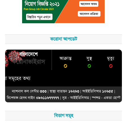
করোনা আপডেট
বাংলাদেশে
আক্রান্ত
সুস্থ
মৃত্যু
করোনাভাইরাস
০
০
০
সমূহের তথ্য
ন্যাশনাল কল সেন্টার
৩৩৩
| স্বাস্থ্য বাতায়ন
১৬২৬৩
| আইইডিসিআর
১০৬৫৫
|
বিশেষজ্ঞ হেলথ লাইন
০৯৬১১৬৭৭৭৭৭
| সূত্র -
আইইডিসিআর
| স্পন্সর -
একতা হোস্ট
বিভাগ সমূহ