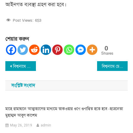
আইনগত ব্যবস্থা গ্রহণ করা হবে।
Post Views:
653
শেয়ার করুন
0
Shares
Post
বিশ্বনাথে অটোরিক্সা চালক সফিক খুনের ঘটনায় ১জন গ্রেফতার
বিশ্বনাথে চেয়ারম্যান রুহেলের বিরুদ্ধে অভিযোগের তদন্ত ৯ সেপ্টেম্বর
navigation
সংশ্লিষ্ট সংবাদ
মাহে রামাদ্বানে আত্মত্যাগের মাধ্যমে তাকওয়ার গুণে গুণান্বিত হতে হবে -ছাত্রনেতা
মুহাম্মদ আবুল কাশেম
May 26, 2019
admin