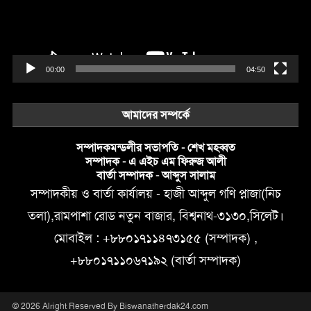
00:00
04:50
আমাদের সম্পর্কে
সম্পাদকমন্ডলীর সভাপতি - শেখ মহব্বত
সম্পাদক - এ এইচ এম ফিরুজ আলী
বার্তা সম্পাদক - আব্দুস সালাম
সম্পাদকীয় ও বার্তা কার্যালয় - হাজী আব্দুল গণি প্লাজা(নিচ
তলা),রামপাশা রোড নতুন বাজার, বিশ্বনাথ-৩১৩০,সিলেট।
মোবাইল : +৮৮০১৭১১৪৭৩১৫৫ (সম্পাদক) ,
+৮৮০১৭১১০৬৭১৯২ (বার্তা সম্পাদক)
© 2026 Alright Reserved By Biswanatherdak24.com