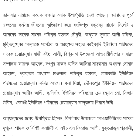
জানাযার নামাজে কয়েক হাজার লোক উপস্থিতি দেখা গেছে। জানাযার পূর্বে
মরহুমের কর্মময় জীবনের স্মৃতিচারণ করে সংক্ষিপ্ত বক্তব্য রাখেন সিলেট ২
আসনের সাবেক সাংসদ শফিকুর রহমান চৌধুরী, অধ্যক্ষ সুজাত আলী রফিক,
মুক্তিযুদ্ধের অন্যতম সংগঠক ও মরহুমের সহচর বরইকান্দি ইউনিয়ন পরিষদের
সাবেক চেয়ারম্যান হাজী রইছ আলী, বিশ্বনাথ উপজেলা আওয়ামীলীগের সাধারণ
সম্পাদক ফারুক আহমদ, সৎপুর দারুল হাদিস আলিয়া মাদরাসার অধ্যক্ষ নোমান
আহমদ, প্রাক্তন অধ্যক্ষ মাওলানা শফিকুর রহমান, লামাকাজি ইউনিয়ন
পরিষদের চেয়ারম্যান কবির হোসেন ধলা মিয়া, দৌলতপুর ইউনিয়ন পরিষদের
চেয়ারম্যান আমীর আলী, কান্দিগাঁও ইউনিয়ন পরিষদের চেয়ারম্যান মো: নিজাম
উদ্দিন, খাজাঞ্চী ইউনিয়ন পরিষদের চেয়ারম্যান তালুকদার গিয়াস উদ্দি
অন্যান্যদের মধ্যে উপস্থিত ছিলেন, বিশ^নাথ উপজেলা আওয়ামীলীগের সাবেক
যুগ্ম-সম্পাদক ও বিশিষ্ট কলামিষ্ট এ এইচ এম ফিরোজ আলী, যুক্তরাজ্য প্রবাসী,