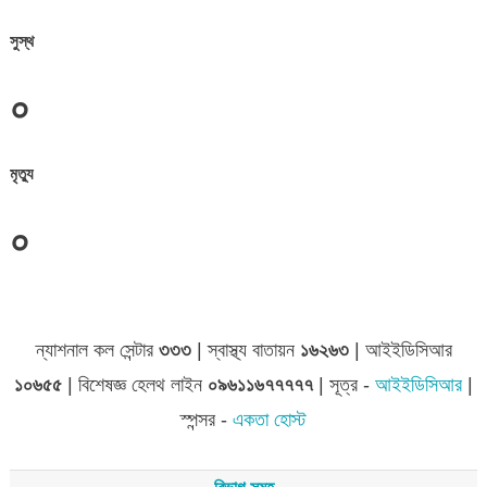
সুস্থ
০
মৃত্যু
০
জেলা সমূহের তথ্য
ন্যাশনাল কল সেন্টার
৩৩৩
| স্বাস্থ্য বাতায়ন
১৬২৬৩
| আইইডিসিআর
১০৬৫৫
| বিশেষজ্ঞ হেলথ লাইন
০৯৬১১৬৭৭৭৭৭
| সূত্র -
আইইডিসিআর
|
স্পন্সর -
একতা হোস্ট