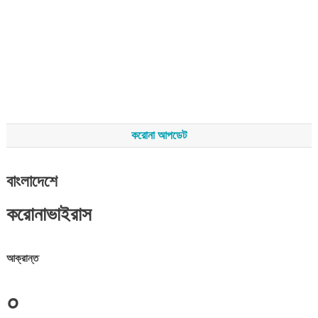
করোনা আপডেট
বাংলাদেশে
করোনাভাইরাস
আক্রান্ত
০