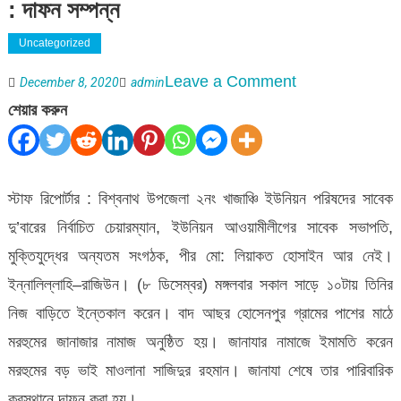
: দাফন সম্পন্ন
Uncategorized
on
Leave a Comment
December 8, 2020
admin
বিশ্বনাথে
শেয়ার করুন
মুক্তিযুদ্ধের
সংগঠক
পীর
স্টাফ রিপোর্টার : বিশ্বনাথ উপজেলা ২নং খাজাঞ্চি ইউনিয়ন পরিষদের সাবেক
লিয়াকত
দু’বারের নির্বাচিত চেয়ারম্যান, ইউনিয়ন আওয়ামীলীগের সাবেক সভাপতি,
আর
মুক্তিযুদ্ধের অন্যতম সংগঠক, পীর মো: লিয়াকত হোসাইন আর নেই।
নেই
ইন্নালিল্লাহি–রাজিউন। (৮ ডিসেম্বর) মঙ্গলবার সকাল সাড়ে ১০টায় তিনির
:
নিজ বাড়িতে ইন্তেকাল করেন। বাদ আছর হোসেনপুর গ্রামের পাশের মাঠে
দাফন
মরহুমের জানাজার নামাজ অনুষ্ঠিত হয়। জানাযার নামাজে ইমামতি করেন
সম্পন্ন
মরহুমের বড় ভাই মাওলানা সাজিদুর রহমান। জানাযা শেষে তার পারিবারিক
করস্থানে দাফন করা হয়।