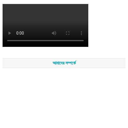
আমাদের সম্পর্কে
সম্পাদকমন্ডলীর সভাপতি - শেখ মহব্বত
সম্পাদক - এ এইচ এম ফিরুজ আলী
বার্তা সম্পাদক - আব্দুস সালাম
সম্পাদকীয় ও বার্তা কার্যালয় - হাজী আব্দুল গণি প্লাজা(নিচ তলা),রামপাশা রোড
নতুন বাজার, বিশ্বনাথ-৩১৩০,সিলেট।
মোবাইল : +৮৮০১৭১১৪৭৩১৫৫ (সম্পাদক) , +৮৮০১৭১১০৬৭১৯২ (বার্তা
সম্পাদক)