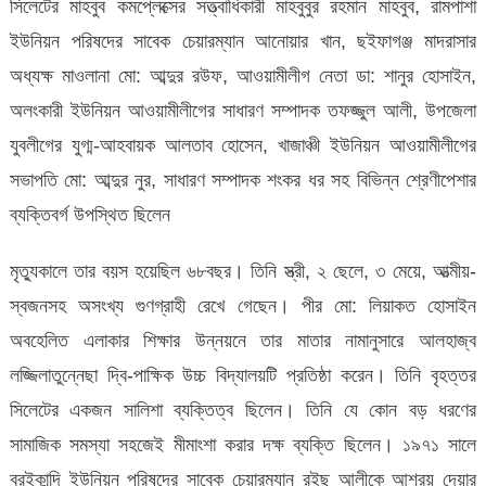
সিলেটের মাহবুব কমপ্লেক্সের সত্ত্বাধিকারী মাহবুবুর রহমান মাহবুব, রামপাশা
ইউনিয়ন পরিষদের সাবেক চেয়ারম্যান আনোয়ার খান, ছইফাগঞ্জ মাদরাসার
অধ্যক্ষ মাওলানা মো: আব্দুর রউফ, আওয়ামীলীগ নেতা ডা: শানুর হোসাইন,
অলংকারী ইউনিয়ন আওয়ামীলীগের সাধারণ সম্পাদক তফজ্জুল আলী, উপজেলা
যুবলীগের যুগ্ম-আহবায়ক আলতাব হোসেন, খাজাঞ্চী ইউনিয়ন আওয়ামীলীগের
সভাপতি মো: আব্দুর নুর, সাধারণ সম্পাদক শংকর ধর সহ বিভিন্ন শ্রেণীপেশার
ব্যক্তিবর্গ উপস্থিত ছিলেন
মৃত্যুকালে তার বয়স হয়েছিল ৬৮বছর। তিনি স্ত্রী, ২ ছেলে, ৩ মেয়ে, আত্মীয়-
স্বজনসহ অসংখ্য গুণগ্রাহী রেখে গেছেন। পীর মো: লিয়াকত হোসাইন
অবহেলিত এলাকার শিক্ষার উন্নয়নে তার মাতার নামানুসারে আলহাজ্ব
লজ্জিলাতুন্নেছা দ্বি-পাক্ষিক উচ্চ বিদ্যালয়টি প্রতিষ্ঠা করেন। তিনি বৃহত্তর
সিলেটের একজন সালিশা ব্যক্তিত্ব ছিলেন। তিনি যে কোন বড় ধরণের
সামাজিক সমস্যা সহজেই মীমাংশা করার দক্ষ ব্যক্তি ছিলেন। ১৯৭১ সালে
বরইকান্দি ইউনিয়ন পরিষদের সাবেক চেয়ারম্যান রইছ আলীকে আশ্রয় দেয়ার