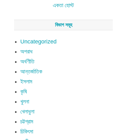
একতা হোস্ট
বিভাগ সমূহ
Uncategorized
অপরাধ
অর্থণীতি
আন্তর্জাতিক
ইসলাম
কৃষি
খুলনা
খেলাধুলা
চট্টগ্রাম
চিকিৎসা