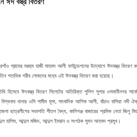
ে ঈদ বস্ত্র বিতরণ
রগাঁও গ্রামের মরহুম হাজী মাহমদ আলী ফাউন্ডেশনের উদ্যোগে ঈদবস্ত্র বিতরণ ক
তিন শতাধিক গরীব লোকদের মধ্যে এই ঈদবস্ত্র বিতরণ করা হয়েছে।
নে
তিথি হিসেবে ঈদবস্ত্র বিতরণ সিলেটের অতিরিক্ত পুলিশ সুপার ওসমানীনগর সার্ক
শ্বনাথ থানার ওসি শামীম মূসা, সাংবাদিক আশিক আলী, বাঁচাও বাসিয়া নদী ঐক
া ছাত্রলীগের সভাপতি শীতল বৈদ্য, কালিগঞ্জ বাজারের শ্রমিক নেতা জিলু মিয়
ব্দুল হালিম, আব্দুল মজিদ, আব্দুল ইমরান ও সংগঠক সুমন আহমদ প্রমূখ।