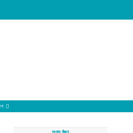
েশ
সংবাদ খুঁজুন