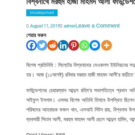
বিশ্বনাথে মরহুম হাজী মাহমদ আলী ফাউন্ডেশন
Uncategorized
on
Leave a Comment
August 11, 2019
admin
বিশ্বনাথে
শেয়ার করুন
মরহুম
হাজী
মাহমদ
বিশেষ প্রতিনিধি : সিলেটের বিশ্বনাথের দেওকলস ইউনিয়নের সদু
আলী
হয়। আজ (১১আগষ্ট) রবিবার মরহুম হাজী মাহমদ আলী’র বাড়ীতে 
ফাউন্ডেশ
ফাউন্ডেশনের চেয়ারম্যান আব্দুল রহিম’র সভাপতিত্বে প্রধান অ
ঈদ
সাইফুল ইসলাম। এসময় বিশেষ অতিথি হিসাবে উপস্থিত ছিলেন বি
বস্ত্র
পরিষদের আহবায়ক ফজল খান, এসআই লিটন রায়, বিশ্বনাথ উপজেল
বিতরণ
ব্যবসায়ী সিতাব আলী, মরহুম মাহমদ আলী ছেলে আব্দুল হামিদ, আ