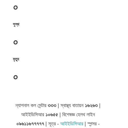
০
সুস্থ
০
মৃত্যু
০
জেলা সমূহের তথ্য
ন্যাশনাল কল সেন্টার
৩৩৩
| স্বাস্থ্য বাতায়ন
১৬২৬৩
|
আইইডিসিআর
১০৬৫৫
| বিশেষজ্ঞ হেলথ লাইন
০৯৬১১৬৭৭৭৭৭
| সূত্র -
আইইডিসিআর
| স্পন্সর -