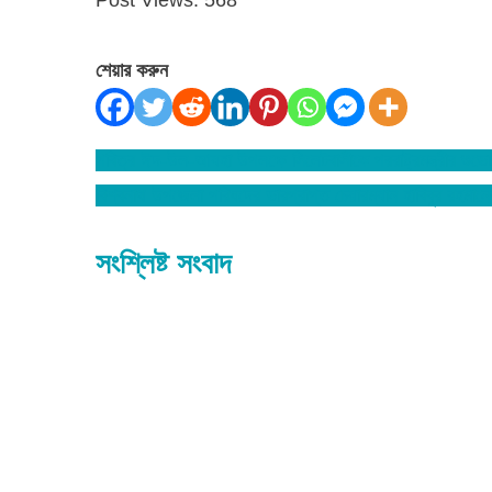
Post Views:
568
শেয়ার করুন
পবিত্র ঈদ-উল-আযহা উপলক্ষে সিলেটবাসীকে পররাষ্ট্রমন্ত্রীর শুভেচ
Post
বিশ্বনাথ উপজেলা পরিষদের ভারপ্রাপ্ত চেয়ারম্যান হাবিবুর রহমানে
navigation
সংশ্লিষ্ট সংবাদ