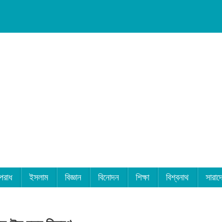
পরাধ
ইসলাম
বিজ্ঞান
বিনোদন
শিক্ষা
বিশ্বনাথ
সারাদ