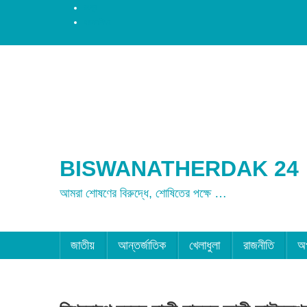
রংপুর
ময়মনসিংহ
BISWANATHERDAK 24
আমরা শোষণের বিরুদ্ধে, শোষিতের পক্ষে …
জাতীয়
আন্তর্জাতিক
খেলাধুলা
রাজনীতি
অ