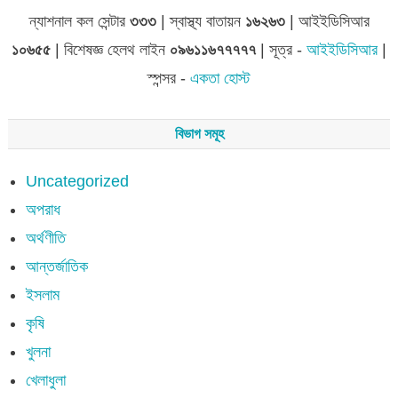
ন্যাশনাল কল সেন্টার
৩৩৩
| স্বাস্থ্য বাতায়ন
১৬২৬৩
| আইইডিসিআর
১০৬৫৫
| বিশেষজ্ঞ হেলথ লাইন
০৯৬১১৬৭৭৭৭৭
| সূত্র -
আইইডিসিআর
|
স্পন্সর -
একতা হোস্ট
বিভাগ সমূহ
Uncategorized
অপরাধ
অর্থণীতি
আন্তর্জাতিক
ইসলাম
কৃষি
খুলনা
খেলাধুলা