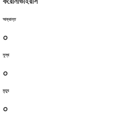
করোনাভাইরাস
আক্রান্ত
০
সুস্থ
০
মৃত্যু
০
জেলা সমূহের তথ্য