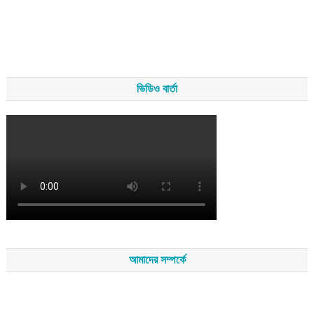
ভিডিও বার্তা
আমাদের সম্পর্কে
সম্পাদকমন্ডলীর সভাপতি - শেখ মহব্বত
সম্পাদক - এ এইচ এম ফিরুজ আলী