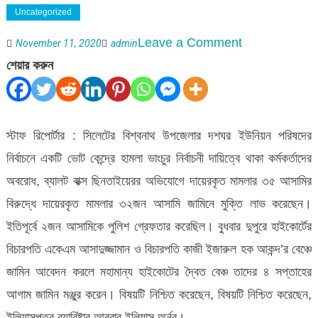
Uncategorized
on
Leave a Comment
November 11, 2020
admin
বিশ্বনাথে
শেয়ার করুন
বিএনপির
৩২
জনের
স্টাফ রিপোর্টার : সিলেটের বিশ্বনাথ উপজেলার দশঘর ইউনিয়ন পরিষদের
আগাম
নির্বাচনে একটি ভোট কেন্দ্রে হামলা ভাংচুর নির্বাচনী দায়িত্বে থাকা কর্মকর্তাদের
জামিন
অবরোধ, ব্যালট বাক্স ছিনতাইয়েরর অভিযোগে দায়েরকৃত মামলার ৩৫ আসামির
বিরুদ্ধে দায়েরকৃত মামলার ৩২জন আসামি জামিনে মুক্তি লাভ করেছেন।
ইতিপূর্বে ২জন আসামিকে পুলিশ গ্রেফতার করেছিল। বুধবার দুপুরে হাইকোর্টের
বিচারপতি একেএম আসাদুজ্জামান ও বিচারপতি কাজী ইজারুল হক আকন্দ’র বেঞ্চে
জামিন আবেদন করলে মহামান্য হাইকোটের দ্বৈত বেঞ্চ তাদের ৪ সপ্তাহের
আগাম জামিন মঞ্জুর করেন। বিষয়টি নিশ্চিত করেছেন, বিষয়টি নিশ্চিত করেছেন,
ইলিয়াসপুত্র ব্যারিষ্টার আবরাব ইলিয়াস অর্নব।