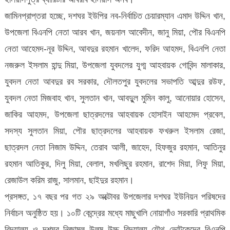
জামিনপ্রাপ্তরা হচ্ছে, দশঘর ইউপির নব-নির্বাচিত চেয়ারম্যান এমাদ উদ্দিন খান,
উপজেলা বিএনপি নেতা আরব খান, জয়নাল আবেদীন, জানু মিয়া, পৌর বিএনপি
নেতা আহেমদ-নূর উদ্দিন, আবদুর রহমান খালেদ, ফরিদ আহমদ, বিএনপি নেতা
নজরুল ইসলাম হান্দু মিয়া, উপজেলা যুবদলের যুগ্ম আহবায়ক গোবিন্দ মালাকার,
যুবদল নেতা আবদুর রব সরকার, দৌলতপুর যুবদলের সভাপতি আব্দুর রউফ,
যুবদল নেতা মিজবাহ খান, সুলতান খান, আবদুুল মুমিন কালু, আনোয়ার হোসেন,
জাকির আহমদ, উপজেলা ছাত্রদলের আহবায়ক হোসাইন আহমেদ প্রবেল,
সদস্য সুলতান মিয়া, পৌর ছাত্রদলের আহবায়ক ফখরুল ইসলাম রেজা,
ছাত্রদল নেতা নিজাম উদ্দিন, তেরাব আলী, জাহেদ, হিফজুর রহমান, আতিনুর
রহমান আতিকুর, দিলু মিয়া, বেলাল, মখলিছুর রহমান, রাশেদ মিয়া, লিফু মিয়া,
রেজাউল করিম রাজু, সালমান, ছাইদুর রহমান।
প্রসঙ্গত, ১৭ বছর পর গত ২৯ অক্টোবর উপজেলার দশঘর ইউনিয়ন পরিষদের
নির্বাচন অনুষ্ঠিত হয়। ১০টি কেন্দ্রের মধ্যে মাছুখালি নোয়াগাঁও সরকারি প্রাথমিক
বিদ্যালয় ও দশঘর নিজামুল উলুম উচ্চ বিদ্যালয় যৌথ ভোটকেন্দ্রে বিএনপি