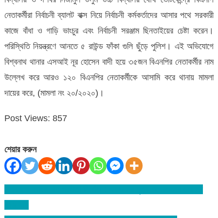
নেতাকর্মীরা নির্বাচনী ব্যালট বাক্স নিয়ে নির্বাচনী কর্মকর্তাদের আসার পথে সরকারী
কাজে বাঁধা ও গাড়ি ভাংচুর এবং নির্বাচনী সরঞ্জাম ছিনতাইয়ের চেষ্টা করেন।
পরিস্থিতি নিয়ন্ত্রণে আনতে ৫ রাউন্ড ফাঁকা গুলি ছুঁড়ে পুলিশ। এই অভিযোগে
বিশ্বনাথ থানার এসআই নূর হোসেন বাদী হয়ে ৩৫জন বিএনপির নেতাকর্মীর নাম
উল্লেখ করে আরও ১২০ বিএনপির নেতাকর্মীকে আসামি করে থানায় মামলা
দায়ের করে, (মামলা নং ২০/২০২০)।
Post Views:
857
শেয়ার করুন
বিশ্বনাথে ব্যাংক ঋণ গ্রহীতা নিখোঁজ : একজনের মৃত্যু-অপরজনের ৬মাসের
Post
কারাভোগ
navigation