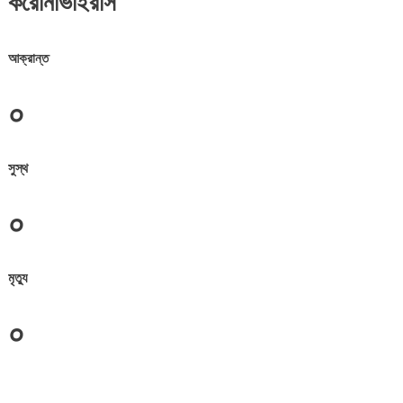
করোনাভাইরাস
আক্রান্ত
০
সুস্থ
০
মৃত্যু
০
জেলা সমূহের তথ্য