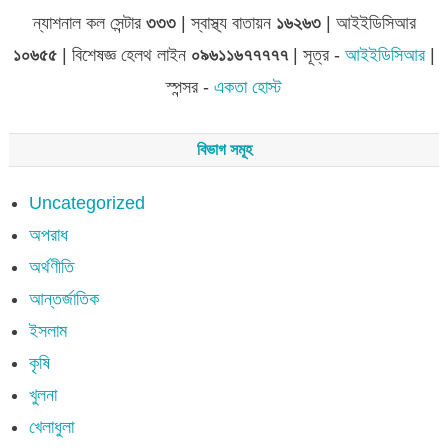
ন্যাশনাল কল সেন্টার
৩৩৩
| স্বাস্থ্য বাতায়ন
১৬২৬৩
| আইইডিসিআর
১০৬৫৫
| বিশেষজ্ঞ হেলথ লাইন
০৯৬১১৬৭৭৭৭৭
| সূত্র -
আইইডিসিআর
|
স্পন্সর -
একতা হোস্ট
বিভাগ সমূহ
Uncategorized
অপরাধ
অর্থণীতি
আন্তর্জাতিক
ইসলাম
কৃষি
খুলনা
খেলাধুলা