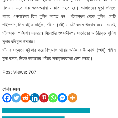
চালায়। এতে এক অজ্ঞাতনামা ডাকাত নিহত হয়। ডাকাতদের ছুড়া গুলিতে
থানার এসআইসহ তিন পুলিশ আহত হন। ঘটনাস্থল থেকে পুলিশ একটি
পাইপগান, তিন রাউন্ড কার্তুজ, ১টি দা (বটি) ও ১টি করাত উদ্ধার করে। রাতেই
ঘটনাস্থল পরিদর্শন করেছেন সিলেটের ওসমানীনগর সার্কেলের অতিরিক্ত পুলিশ
সুপার রফিকুল ইসলাম।
ঘটনার সত্যতা স্বীকার করে বিশ্বনাথ থানার অফিসার ইন-চার্জ (ওসি) শামীম
মুসা বলেন, নিহত ডাকাতের পরিচয় সনাক্তকরণের চেষ্ঠা চলছে।
Post Views:
707
শেয়ার করুন
বিশ্বনাথের আশুগঞ্জ আদর্শ স্কুল এন্ড কলেজে রহস্যজনক চুরি
Post