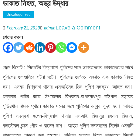
ডাকাত নিহত, অস্ত্র উদ্ধার
Uncategorized
on
Leave a Comment
February 22, 2020
admin
বিশ্বনাথে
শেয়ার করুন
পুলিশের
সাথে
ডাকাতদের
ডেক্স রিপোর্ট : সিলেটের বিশ্বনাথে পুলিশের সঙ্গে ডাকাতদলের ডাকাতদলের সাথে
গুলাগুলি
পুলিশের গুলাগুলিরে ঘটনা ঘটে। পুলিশের গুলিতে অজ্ঞাত এক ডাকাত নিহত
:
হয়। এসময় বিশ্বনাথ থানার এসআইসহ তিন পুলিশ সদস্যও আহত হন।
এক
শুক্রবার গভীর রাতে উপজেলার বিশ্বনাথ-জগন্নাথপুর বাইপাশ সড়কের
ডাকাত
সুড়িরখাল নামক স্থানে ডাকাত দলের সঙ্গে পুলিশের বন্ধুক যুদ্ধ হয়। আহত
নিহত,
পুলিশ সদস্যরা হলেন-বিশ্বনাথ থানার এসআই মিজানুর রহমান মিজান,
অস্ত্র
কনস্টেবল চন্দন গৌর ও রাসেল দাশ। আহত পুলিশ সদস্যদের সিলেট ওসমানী
উদ্ধার
হাসপাতালে প্রেরণ করা হয়েছে। শনিবার সকালে নিহত ডাকাতকে সিলেট