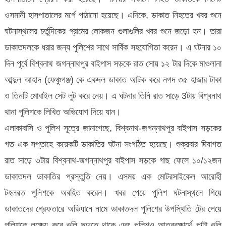
ওসমানী হাসপাতালের মর্গে পাঠানো হয়েছে। এদিকে, ডাকাত নিহতের খবর শুনে
ঘটনাস্থলের চর্তুদিকের গ্রামের লোকজন গুলাগুলির খবর শুনে জড়ো হন। তারা
ডাকাতদলকে ধরার জন্য পুলিশের সাথে সার্বিক সহযোগিতা করেন। এ ঘটনার ১০
দিন পূর্বে বিশ্বনাথ জগন্নাথপুর বাইপাস সড়কে রাত সোয় ১২ টার দিকে মাওলানা
আব্দুল আহাদ (ফেঞ্চুগঞ্জ) কে একদল ডাকাত আটক করে নগদ ৩৫ হাজার টাকা
ও তিনটি মোবাইল সেট লুট করে নেয়। এ ঘটনার তিনি রাত সাড়ে 3টায় বিশ্বনাথ
থানা পুলিশকে লিখিত অভিযোগ দিয়ে যান।
এলাকাবাসি ও পুলিশ সূত্রে জানাগেছে, বিশ্বনাথ-জগন্নাথপুর বাইপাস সড়কের
গত এক সপ্তাহে কয়েকটি ডাকাতির ঘটনা সংগঠিত হয়েছে। শুক্রবার দিবাগত
রাত সাড়ে ৩টায় বিশ্বনাথ-জগন্নাথপুর বাইপাস সড়কে গাছ ফেলে ১০/১২জন
ডাকাতদল ডাকাতির প্রস্তুতি নেয়। এসময় এক মোটরসাইকেল আরোহী
টহলরত পুলিশকে অবহিত করেন। খবর পেয়ে পুলিশ ঘটনাস্থলে গিয়ে
ডাকাতদের গ্রেফতারে অভিযানে নামে ডাকাতদল পুলিশের উপস্থিতি টের পেয়ে
পুলিশকে লক্ষ্যে করে গুলি ছুড়তে থাকে এবং পুলিশও আত্বরক্ষার্থে পাল্টা গুলি