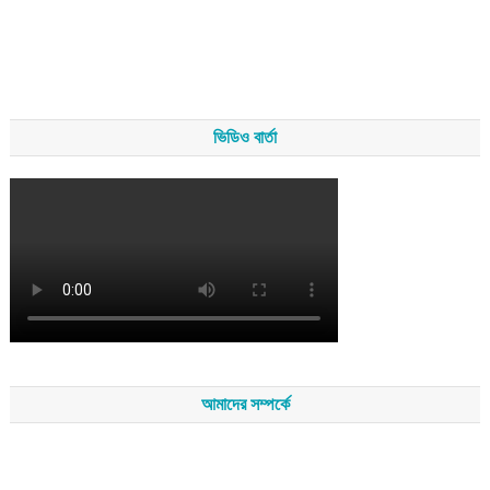
ভিডিও বার্তা
আমাদের সম্পর্কে
সম্পাদকমন্ডলীর সভাপতি - শেখ মহব্বত
সম্পাদক - এ এইচ এম ফিরুজ আলী