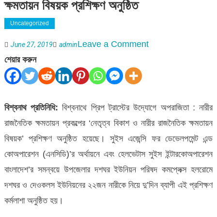
ক্ষমতায়ন বিষয়ক প্রশিক্ষণ অনুষ্ঠিত
Uncategorized
on
Leave a Comment
June 27, 2019
admin
বিশ্বনাথে
শেয়ার করুন
নেতৃত্ব
বিকাশ
ও
বিশ্বনাথ প্রতিনিধি:
বিশ্বনাথে প্রিপ ট্রাস্টের উদ্যোগে অপরাজিতা : নারীর
নারীর
রাজনৈতিক ক্ষমতায়ন প্রকল্পের ‘নেতৃত্ব বিকাশ ও নারীর রাজনৈতিক ক্ষমতায়ন
রাজনৈতিক
বিষয়ক’ প্রশিক্ষণ অনুষ্ঠিত হয়েছে। সুইস এজেন্সি ফর ডেভেলপমেন্ট এন্ড
ক্ষমতায়ন
কোঅপারেশন (এনসিডি)’র অর্থায়নে এবং হেলভেটাস সুইস ইন্টারকোঅপারেশন
বিষয়ক
বাংলাদেশ’র সমন্বয়ে উপজেলার দশঘর ইউনিয়ন পরিষদ কমপ্লেক্স হলরোমে
প্রশিক্ষণ
দশঘর ও দেওকলস ইউনিয়নের ২২জন নারীকে নিয়ে দু’দিন ব্যাপী এই প্রশিক্ষণ
অনুষ্ঠিত
কর্মলাশা অনুষ্ঠিত হয়।