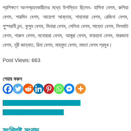
প্রশিক্ষণে অংশগ্রহনকারীদের মধ্যে উপস্থিত ছিলেন- হাসিনা বেগম, রুপিয়া
বেগম, শারমিন বেগম, আয়েশা আক্তার, শাহানারা বেগম, রেজিনা বেগম,
পুুস্পরানী চন্দ, কুসুম বেগম, মিনারা বেগম, সেলিনা বেগম, সাহেদা বেগম, লিলমতি
বেগম, পারুল বেগম, মনোয়ারা বেগম, আঙ্গুরা বেগম, ফারহানা বেগম, মারজানা
বেগম, নূরী জান্নাত, রিনা বেগম, মাহমুদা বেগম, মমতা বেগম প্রমুখ।
Post Views:
663
শেয়ার করুন
বিশ্বনাথে বঙ্গবন্ধু-বঙ্গমাতা ফুটবল টুর্নামেন্ট সম্পন্ন
Post
বৃষ্টিতে সুনামগঞ্জে নদ নদীর পানি বাড়ছে
navigation
সংশ্লিষ্ট সংবাদ