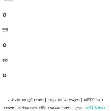
০
সুস্থ
০
মৃত্যু
০
জেলা সমূহের তথ্য
ন্যাশনাল কল সেন্টার
৩৩৩
| স্বাস্থ্য বাতায়ন
১৬২৬৩
| আইইডিসিআর
১০৬৫৫
| বিশেষজ্ঞ হেলথ লাইন
০৯৬১১৬৭৭৭৭৭
| সূত্র -
আইইডিসিআর
|