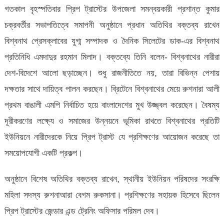
গতকাল বৃহস্পতিবার প্রিপ ট্রাস্টের উপজেলা সমন্বয়কারী প্রশান্ত কুমার
চক্রবর্তীর সভাপতিত্বে সমাপনী অনুষ্ঠানে প্রধান অতিথির বক্তব্য রাখেন
বিশ্বনাথ প্রেসক্লাবের যুগ্ম সম্পাদক ও দৈনিক সিলেটের ডাক-এর বিশ্বনাথ
প্রতিনিধি এমদাদুর রহমান মিলাদ। বক্তব্যে তিনি বলেন- বিশ্বনাথের নারীরা
দেশ-বিদেশে আলো ছড়াচ্ছেন। শুধু রাজনীতিতে নয়, তারা বিভিন্ন পেশায়
দক্ষতার সাথে দায়িত্ব পালন করছেন। ব্রিটেনে বিশ্বনাথের মেয়ে রুশনারা আলী
প্রথম বাঙালী এমপি নির্বাচিত হয়ে বাংলাদেশের মুখ উজ্জ্বল করেছেন। বৈষম্য
দূরীকরণের লক্ষ্যে ও সমাজের উন্নয়নে ভূমিকা রাখতে বিশ্বনাথের প্রতিটি
ইউনিয়নে নারীদেরকে নিয়ে প্রিপ ট্রাস্ট যে প্রশিক্ষণের আয়োজন করেছে তা
সময়োপযোগী একটি প্রকল্প।
অনুষ্ঠানে বিশেষ অতিথির বক্তব্য রাখেন, স্থানীয় ইউনিয়ন পরিষদের সংরক্ষি
মহিলা সদস্য রুশনাআরা বেগম রুকসানা। প্রশিক্ষণের সহায়ক হিসেবে ছিলেন
প্রিপ ট্রাস্টের জেন্ডার এন্ড ট্রেনিং অফিসার পরিমল দেব।