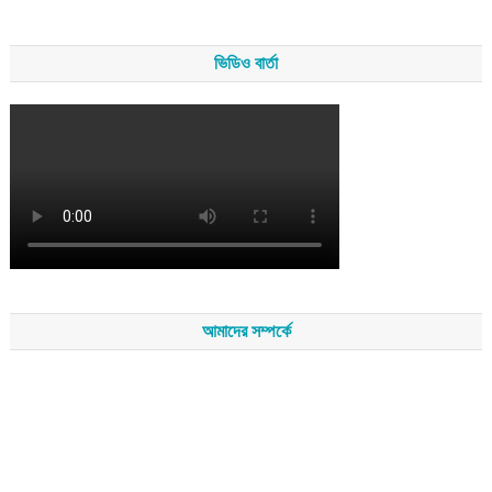
ভিডিও বার্তা
আমাদের সম্পর্কে
সম্পাদকমন্ডলীর সভাপতি - শেখ মহব্বত
সম্পাদক - এ এইচ এম ফিরুজ আলী
বার্তা সম্পাদক - আব্দুস সালাম
সম্পাদকীয় ও বার্তা কার্যালয় - হাজী আব্দুল গণি প্লাজা(নিচ তলা),রামপাশা রোড