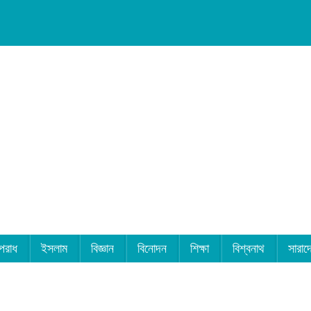
পরাধ
ইসলাম
বিজ্ঞান
বিনোদন
শিক্ষা
বিশ্বনাথ
সারাদ