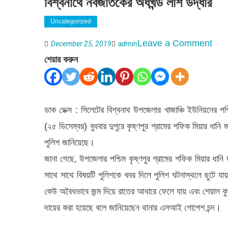
বিশ্বনাথে নবজাতকের অর্ধখন্ড লাশ উদ্ধার
Uncategorized
on
Leave a Comment
December 25, 2019
admin
বিশ্ব
শেয়ার করুন
নবজা
অর্ধখন
লাশ
ডাক ডেক্স : সিলেটের বিশ্বনাথ উপজেলার খাজাঞ্চি ইউনিয়নের পশ
উদ্ধা
(২৫ ডিসেম্বর) বুধবার দুপুরে কৃষ্ণপুর গ্রামের শফিক মিয়ার ধান
পুলিশ জানিয়েছে।
জানা গেছে, উপজেলার পশ্চিম কৃষ্ণপুর গ্রামের শফিক মিয়ার ধা
সাথে সাথে বিষয়টি পুলিশকে খবর দিলে পুলিশ ঘটনাস্থলে ছুটে য
কেউ অবৈধভাবে জন্ম দিয়ে রাতের আধারে ফেলে যায় এবং শেয়াল কু
দায়ের করা হয়েছে বলে জানিয়েছেন থানার এসআই গোপেশ চন্দ।