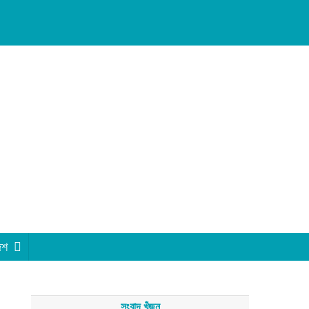
েশ
সংবাদ খুঁজুন