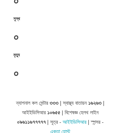
০
সুস্থ
০
মৃত্যু
০
জেলা সমূহের তথ্য
ন্যাশনাল কল সেন্টার
৩৩৩
| স্বাস্থ্য বাতায়ন
১৬২৬৩
|
আইইডিসিআর
১০৬৫৫
| বিশেষজ্ঞ হেলথ লাইন
০৯৬১১৬৭৭৭৭৭
| সূত্র -
আইইডিসিআর
| স্পন্সর -
একতা হোস্ট