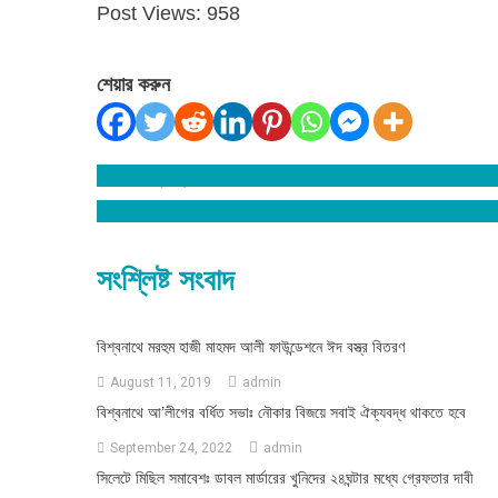
Post Views:
958
শেয়ার করুন
মাওলানা মুজিবুর রহমান ভাদেশ্বরীর ইন্তেকালে মালয়েশিয়া আল-
Post
বিশ্বনাথ পৌর প্রশাসককে গ্রামডাক্তার ঐক্য কল্যাণ সোসাইটি শু
navigation
সংশ্লিষ্ট সংবাদ
বিশ্বনাথে মরহুম হাজী মাহমদ আলী ফাউন্ডেশনে ঈদ বস্ত্র বিতরণ
August 11, 2019
admin
বিশ্বনাথে আ’লীগের বর্ধিত সভাঃ নৌকার বিজয়ে সবাই ঐক্যবদ্ধ থাকতে হবে
September 24, 2022
admin
সিলেটে মিছিল সমাবেশঃ ডাবল মার্ডারের খুনিদের ২৪ঘন্টার মধ্যে গ্রেফতার দাবী