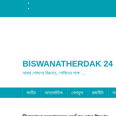
রংপুর
ময়মনসিংহ
BISWANATHERDAK 24
আমরা শোষণের বিরুদ্ধে, শোষিতের পক্ষে …
জাতীয়
আন্তর্জাতিক
খেলাধুলা
রাজনীতি
অ