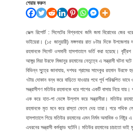
বিশ্বনাথ
শেয়ার করুন
চাচাতো
ভাইয়ের
দু’পায়ের
ডেক্স রিপোর্ট : সিলেটের বিশ্বনাথে জমি জমা বিরোধের জের ধ
রগ
ভাইয়েরা। (১৫ জানুয়ারী) মঙ্গলবার রাত ৮টার দিকে উপজেলার
কেটে
রহমানকে সিলেট ওসমানী হাসপাতালে ভর্তি করা হয়েছে। বৃট্রিশ 
হাত
আঙ্গুর মিয়া উরফে মিজানুর রহমানের নেতৃত্বে এ সন্ত্রাসী ঘটন
পা
বিভিন্ন সুূত্রে জানাযায়, দশঘর গ্রামের সাদেকুর রহমান উরফে 
ভেঙ্গে
৭টায় দোকান বন্ধ করে বাড়িতে যাওয়ার পথে পূর্ব পরিকল্পিত ভাব
দিয়েছে
সন্ত্রাসীগণ মতিউর রহমানকে ধরে পাশের একটি বাসায় নিয়ে যায়।
চাচাতো
এক করে হাত-পা ভেঙ্গে উল্লাস করে সন্ত্রাসীরা। মতিউর রহমান
ভাই
রহমানকে মৃত মনে করে রাস্তা ফেলে দেয় তারা। পরে পথিক লো
হাসপাতালে গিয়ে মতিউর রহমানের এমন নির্মম অমাবিক ও নিষ্টু
এধরনের সন্ত্রাসী কর্মকান্ড ঘটেনি। মতিউর রহমানের চাচাতো ভাই ম