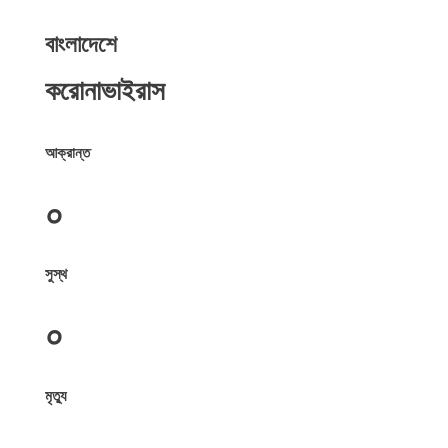
বাংলাদেশে
করোনাভাইরাস
আক্রান্ত
০
সুস্থ
০
মৃত্যু