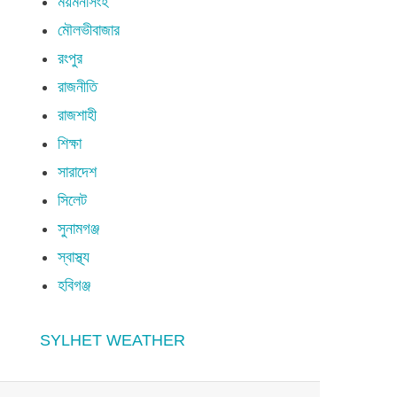
ময়মনসিংহ
মৌলভীবাজার
রংপুর
রাজনীতি
রাজশাহী
শিক্ষা
সারাদেশ
সিলেট
সুনামগঞ্জ
স্বাস্থ্য
হবিগঞ্জ
SYLHET WEATHER