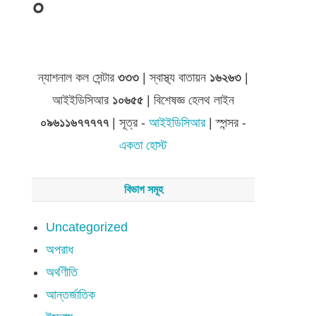
০
জেলা সমূহের তথ্য
ন্যাশনাল কল সেন্টার
৩৩৩
| স্বাস্থ্য বাতায়ন
১৬২৬৩
|
আইইডিসিআর
১০৬৫৫
| বিশেষজ্ঞ হেলথ লাইন
০৯৬১১৬৭৭৭৭৭
| সূত্র -
আইইডিসিআর
| স্পন্সর -
একতা হোস্ট
বিভাগ সমূহ
Uncategorized
অপরাধ
অর্থণীতি
আন্তর্জাতিক