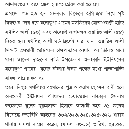
আদালতের মাধ্যমে জেল হাজতে প্রেরণ করা হয়েছে।
প্রসংঙ্গ, গত ২৩ জুন মঙ্গলবার বিকেলে জমি-জমা নিয়ে সৃষ্ট
বিরুধের জের ধরে মনোকুপা গ্রামের মসজিদের মোতাওয়াল্লী হাজি
মখলিস আলী (৬০) এবং তাদেরই আপনজন ওয়ারিছ আলী (৫৫)
নিহত হন। মখলিছ আলী ঘটনাস্থলেই মারা যান। ওয়ারিস আলী
সিলেট ওসমানী মেডিকেল হাসপাতালে নেয়ার পর তিনিও মারা
যান। তাদের দু’জনের বাড়ি উপজেলার অলংকারি ইউনিয়নের
মনোকুপা গ্রামের। খুনের ঘটনায় উভয় পক্ষের মধ্যে পাল্টাপাল্টি
মামলা দায়ের করা হয়।
তবে, নিহত মখলিছুর রহমানের পুত্র আকরাম হোসেন বাদী হয়ে
অলংকারী ইউনিয়ন পরিষদের চেয়ারম্যান নাজমুল ইসলাম
রুহেলকে খুনের হুকুমদাতা হিসাবে আসামী করে ৩১ জনের
বিরোদ্ধে দন্ডবিধি আইনের ৩০২/৩২৩/৩২৪/৩২৫/৩২৬ ধারায়
থানায় মামলা দায়ের করেন, (মামলা নং-১৬) তারিখ, ২৪,০৬,