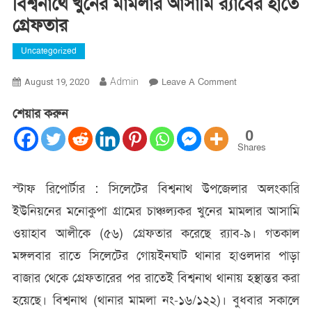
বিশ্বনাথে খুনের মামলার আসামি র‌্যাবের হাতে
গ্রেফতার
Uncategorized
On
Admin
Leave A Comment
August 19, 2020
বিশ্বনাথে
শেয়ার করুন
খুনের
মামলার
0
আসামি
Shares
র‌্যাবের
হাতে
স্টাফ রিপোর্টার : সিলেটের বিশ্বনাথ উপজেলার অলংকারি
গ্রেফতার
ইউনিয়নের মনোকুপা গ্রামের চাঞ্চল্যকর খুনের মামলার আসামি
ওয়াহাব আলীকে (৫৬) গ্রেফতার করেছে র‌্যাব-৯। গতকাল
মঙ্গলবার রাতে সিলেটের গোয়ইনঘাট থানার হাওলদার পাড়া
বাজার থেকে গ্রেফতারের পর রাতেই বিশ্বনাথ থানায় হস্থান্তর করা
হয়েছে। বিশ্বনাথ (থানার মামলা নং-১৬/১২২)। বুধবার সকালে