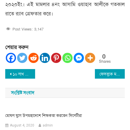
২০২০ইং। এই মামলার ৪নং আসামি ওয়াহাব আলীকে গতকাল
রাতে র‌্যাব গ্রেফতার করে।
Post Views:
3,147
শেয়ার করুন
0
Shares
Post
১০ লাখ টাকা মুক্তিপণ আদায়ের দায়ে বিশ্বনাথ পুলিশের হাতে পিতা পুত্র গ্রেফতার
ফেসবুকে মসজিদ নিয়ে কটুক্তি, বিশ্বনাথে কিশোর আটক
navigation
সংশ্লিষ্ট সংবাদ
মোঘল যুগে উপমহাদেশে শিক্ষকতা করতেন সিলেটীরা
August 4, 2020
admin