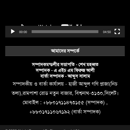
00:00
04:50
আমাদের সম্পর্কে
সম্পাদকমন্ডলীর সভাপতি - শেখ মহব্বত
সম্পাদক - এ এইচ এম ফিরুজ আলী
বার্তা সম্পাদক - আব্দুস সালাম
সম্পাদকীয় ও বার্তা কার্যালয় - হাজী আব্দুল গণি প্লাজা(নিচ
তলা),রামপাশা রোড নতুন বাজার, বিশ্বনাথ-৩১৩০,সিলেট।
মোবাইল : +৮৮০১৭১১৪৭৩১৫৫ (সম্পাদক) ,
+৮৮০১৭১১০৬৭১৯২ (বার্তা সম্পাদক)