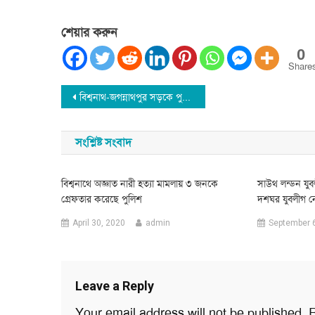
শেয়ার করুন
0
Share
Post
বিশ্বনাথ-জগন্নাথপুর সড়কে পুকুরের মত গর্ত: যান চলাচল বন্ধ ঘোষনা
navigation
সংশ্লিষ্ট সংবাদ
বিশ্বনাথে অজ্ঞাত নারী হত্যা মামলায় ৩ জনকে
সাউথ লন্ডন যুবল
গ্রেফতার করেছে পুলিশ
দশঘর যুবলীগ ন
April 30, 2020
admin
September 
Leave a Reply
Your email address will not be published.
R