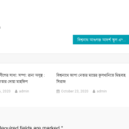
s
বিশ্বনাথ আশুগঞ্জ আদর্শ স্কুল এন্ড কলেজের নির্বাচন: কে হবেন সভাপতি?
ীগের সাধা: সম্পা: রানা অসুস্থ :
বিশ্বনাথে জাপা নেতার মায়ের কুলখানিতে মিছবাহ
েতার দোয়া মাহফিল
সিরাজ
6, 2020
admin
October 23, 2020
admin
equired fields are marked
*