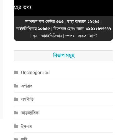
হের তথ্য
ন্যাশনাল কল সেন্টার
৩৩৩
| স্বাস্থ্য বাতায়ন
১৬২৬৩
|
আইইডিসিআর
১০৬৫৫
| বিশেষজ্ঞ হেলথ লাইন
০৯৬১১৬৭৭৭৭৭
| সূত্র -
আইইডিসিআর
| স্পন্সর -
একতা হোস্ট
বিভাগ সমূহ
Uncategorized
অপরাধ
অর্থণীতি
আন্তর্জাতিক
ইসলাম
কৃষি