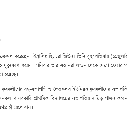
s
তেকাল করেছেন। ইন্নালিল্লাহি…রা’জিউন। তিনি বৃহস্পতিবার (১১জুলা
াড়িতে মৃত্যুবরণ করেন। শনিবার তার সন্তানরা লন্ডন থেকে দেশে ফেরার 
রা হয়েছে।
জেলা কৃষকলীগের সহ-সভাপতি ও দেওকলস ইউনিয়ন কৃষকলীগের সভাপত
জনকল্যাণ সরকারি প্রাথমিক বিদ্যালয়ের সভাপতির দায়িত্ব পালন করে
গুণগ্রাহী রেখে যান।