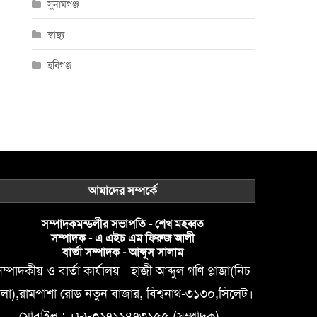
সুনামগঞ্জ
স্বাস্থ্য
হবিগঞ্জ
আমাদের সম্পর্কে
সম্পাদকমন্ডলীর সভাপতি - শেখ মহব্বত
সম্পাদক - এ এইচ এম ফিরুজ আলী
বার্তা সম্পাদক - আব্দুস সালাম
ম্পাদকীয় ও বার্তা কার্যালয় - হাজী আব্দুল গণি প্লাজা(নিচ
লা),রামপাশা রোড নতুন বাজার, বিশ্বনাথ-৩১৩০,সিলেট।
মোবাইল : +৮৮০১৭১১৪৭৩১৫৫ (সম্পাদক) ,