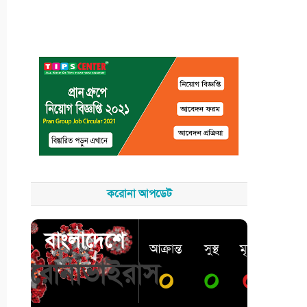
করোনা আপডেট
বাংলাদেশে
আক্রান্ত
সুস্থ
মৃত্যু
করোনাভাইরাস
০
০
০