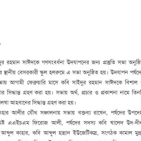
ে
s
ে
ধনা
দুর রহমান সাঈদকে গণসংবর্ধনা উদযাপনের জন্য প্রস্তুতি সভা অনুষ্ঠ
স্থানীয় বেসরকারী স্কুল হলরুমে এ সভা অনুষ্ঠিত হয়। উদযাপন পর্ষদ
ে
ায় আগামী ফেব্রুয়ারি মাসে কবি সাইদুর রহমান সাঈদকে বিশাল
 সিদ্ধান্ত গ্রহণ করা হয়। সভায় অর্থ, প্রচার ও প্রকাশনা নামে তিন
েখা আহবানের সিদ্ধান্ত গ্রহণ করা হয়।
ার আলীর যৌথ সঞ্চালনায় সভায় বক্তব্য রাখেন, পর্ষদের উপদেষ্
মিষ্ট এএইচএম ফিরোজ আলী, পর্ষদের সদস্য কবি খালেদ উদ-দী
ল কাহার, কবি আব্দুল হান্নান ইউজেটিক্স্র, সংগঠক কামাল মুন্ন