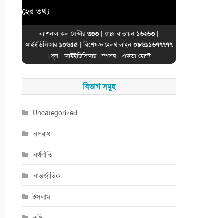
ের তথ্য
ন্যাশনাল কল সেন্টার
৩৩৩
| স্বাস্থ্য বাতায়ন
১৬২৬৩
|
আইইডিসিআর
১০৬৫৫
| বিশেষজ্ঞ হেলথ লাইন
০৯৬১১৬৭৭৭৭৭
| সূত্র -
আইইডিসিআর
| স্পন্সর -
একতা হোস্ট
বিভাগ সমূহ
Uncategorized
অপরাধ
অর্থণীতি
আন্তর্জাতিক
ইসলাম
কৃষি