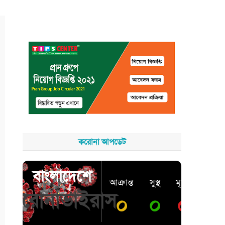
করোনা আপডেট
বাংলাদেশে
আক্রান্ত
সুস্থ
মৃত্যু
করোনাভাইরাস
০
০
০