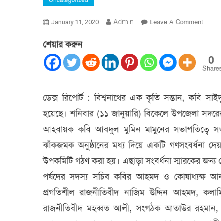
Uncategorized
On
Admin
Leave A Comment
January 11, 2020
বিশ্বনাথ
শেয়ার করুন
কবি
সাঈদুর
0
রহমান
Share
সাঈদক
গণসংবর্
ডেক্স রিপোর্ট : বিশ্বনাথের এক কৃতি সন্তান, কবি সাই
দেয়ার
হয়েছে। শনিবার (১১ জানুয়ারি) বিকেলে উপজেলা সদরের 
উদ্যোগ
সভা
আহবায়ক কবি আবদুল মুমিন মামুনের সভাপতিত্বে সভ
ঝাঁকজমক অনুষ্ঠানের মধ্য দিয়ে একটি গণসংবর্ধনা দেয়ার
উপকমিটি গঠণ করা হয়। এছাড়া সংবর্ধনা স্মারকের জন্য ল
পর্ষদের সদস্য সচিব কবির আহমদ ও কোষাধ্যক্ষ আনহ
প্রগতিশীল রাজনীতিবীদ নাজিম উদ্দিন আহমদ, কলা
রাজনীতিবীদ মহব্বত আলী, সংগঠক আতাউর রহমান, আব্দু