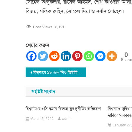
সোহেল তালুকদার, রাসেল আহমদ, শেখ কাওছার আলী, ফ
বিজয়, শফিক রুহিন, সোহেল মিয়া ও নবীন সোহেল।
Post Views:
2,121
শেয়ার করুন
0
Share
Post
বিশ্বনাথে ৯৮.৬% শিশু ভিটামিন ‘এ’ খেয়েছে
navigation
সংশ্লিষ্ট সংবাদ
বিশ্বনাথের ওসি রমা’র বিরুদ্ধে ঘুষ দূর্নীতির অভিযোগ
বিশ্বনাথে সুবিধা
দাবিতে মানববন্
March 5, 2020
admin
January 27,