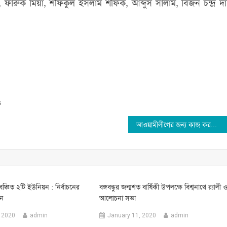
ারুক মিয়া, শফিকুল ইসলাম শফিক, আব্দুস সালাম, বিজন চন্দ্র দ
s
আওয়ামীলীগের জন্য কাজ করতে পদ লাগে না : বিশ্বনাথে আনোয়ারুজ্জামান
 বঞ্চিত ২টি ইউনিয়ন : নির্বাচনের
বঙ্গবন্ধুর জন্মশত বার্ষিকী উপলক্ষে বিশ্বনাথে র‌্যালী 
ধন
আলোচনা সভা
 2020
admin
January 11, 2020
admin