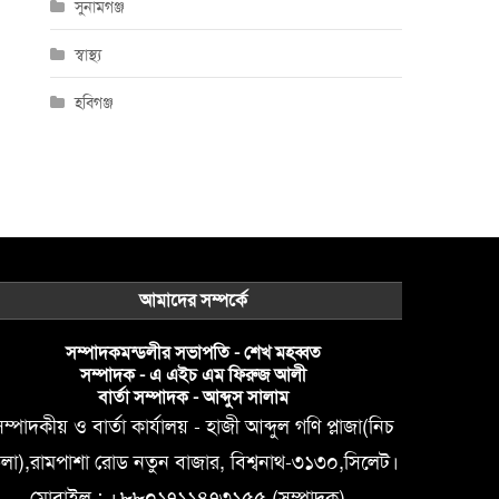
সুনামগঞ্জ
স্বাস্থ্য
হবিগঞ্জ
আমাদের সম্পর্কে
সম্পাদকমন্ডলীর সভাপতি - শেখ মহব্বত
সম্পাদক - এ এইচ এম ফিরুজ আলী
বার্তা সম্পাদক - আব্দুস সালাম
ম্পাদকীয় ও বার্তা কার্যালয় - হাজী আব্দুল গণি প্লাজা(নিচ
লা),রামপাশা রোড নতুন বাজার, বিশ্বনাথ-৩১৩০,সিলেট।
মোবাইল : +৮৮০১৭১১৪৭৩১৫৫ (সম্পাদক) ,