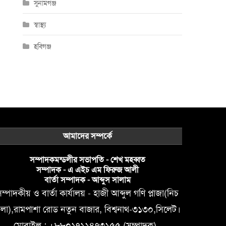
সুনামগঞ্জ
স্বাস্থ্য
হবিগঞ্জ
আমাদের সম্পর্কে
সম্পাদকমন্ডলীর সভাপতি - শেখ মহব্বত
সম্পাদক - এ এইচ এম ফিরুজ আলী
বার্তা সম্পাদক - আব্দুস সালাম
ম্পাদকীয় ও বার্তা কার্যালয় - হাজী আব্দুল গণি প্লাজা(নিচ
লা),রামপাশা রোড নতুন বাজার, বিশ্বনাথ-৩১৩০,সিলেট।
মোবাইল : +৮৮০১৭১১৪৭৩১৫৫ (সম্পাদক) ,