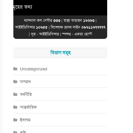
হের তথ্য
ন্যাশনাল কল সেন্টার
৩৩৩
| স্বাস্থ্য বাতায়ন
১৬২৬৩
|
আইইডিসিআর
১০৬৫৫
| বিশেষজ্ঞ হেলথ লাইন
০৯৬১১৬৭৭৭৭৭
| সূত্র -
আইইডিসিআর
| স্পন্সর -
একতা হোস্ট
বিভাগ সমূহ
Uncategorized
অপরাধ
অর্থণীতি
আন্তর্জাতিক
ইসলাম
কৃষি