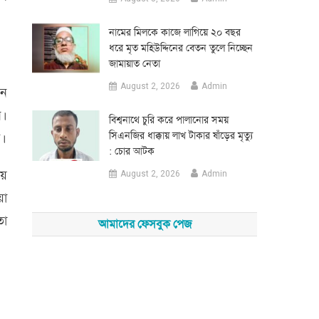
নামের মিলকে কাজে লাগিয়ে ২০ বছর
ধরে মৃত মহিউদ্দিনের বেতন তুলে নিচ্ছেন
জামায়াত নেতা
August 2, 2026
Admin
জন
ন।
‎বিশ্বনাথে চুরি করে পালানোর সময়
সিএনজির ধাক্কায় লাখ টাকার ষাঁড়ের মৃত্যু
ে।
: চোর আটক
ীয়
August 2, 2026
Admin
য়া
তা
আমাদের ফেসবুক পেজ