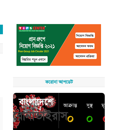
করোনা আপডেট
বাংলাদেশে
আক্রান্ত
সুস্থ
মৃত্যু
করোনাভাইরাস
০
০
০