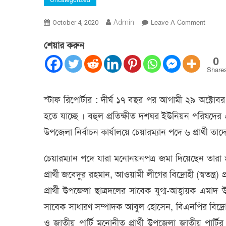
Uncategorized
On
Admin
Leave A Comment
October 4, 2020
বিশ্বনাথে
শেয়ার করুন
দশঘর
ইউপি
0
নির্বাচনে
Share
৬৭
জন
স্টাফ রিপোর্টার : দীর্ঘ ১৭ বছর পর আগামী ২৯ অক্টোব
প্রার্থী
হতে যাচ্ছে । বহুল প্রতিক্ষীত দশঘর ইউনিয়ন পরিষদের
মনোনয়নপ
জমা
উপজেলা নির্বাচন কার্যালয়ে চেয়ারম্যান পদে ৬ প্রার্থী 
চেয়ারম্যান পদে যারা মনোনয়নপত্র জমা দিয়েছেন ত
প্রার্থী জবেদুর রহমান, আওয়ামী লীগের বিদ্রোহী (স্বতন্ত্
প্রার্থী উপজেলা ছাত্রদলের সাবেক যুগ্ম-আহ্বায়ক এমাদ উ
সাবেক সাধারণ সম্পাদক আবুল হোসেন, বিএনপির বিদ্রোহী (
ও জাতীয় পার্টি মনোনীত প্রার্থী উপজেলা জাতীয় পার্টির 