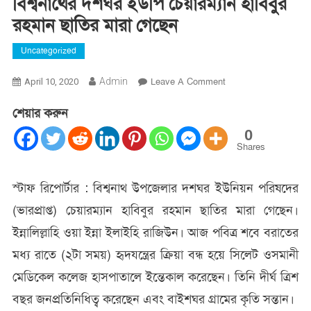
বিশ্বনাথের দশঘর ইউপি চেয়ারম্যান হাবিবুর
রহমান ছাতির মারা গেছেন
Uncategorized
On
Admin
Leave A Comment
April 10, 2020
বিশ্বনাথের
শেয়ার করুন
দশঘর
ইউপি
0
চেয়ারম্যান
Shares
হাবিবুর
রহমান
স্টাফ রিপোর্টার : বিশ্বনাথ উপজেলার দশঘর ইউনিয়ন পরিষদের
ছাতির
(ভারপ্রাপ্ত) চেয়ারম্যান হাবিবুর রহমান ছাতির মারা গেছেন।
মারা
গেছেন
ইন্নালিল্লাহি ওয়া ইন্না ইলাইহি রাজিউন। আজ পবিত্র শবে বরাতের
মধ্য রাতে (২টা সময়) হৃদযন্ত্রের ক্রিয়া বন্ধ হয়ে সিলেট ওসমানী
মেডিকেল কলেজ হাসপাতালে ইন্তেকাল করেছেন। তিনি দীর্ঘ ত্রিশ
বছর জনপ্রতিনিধিত্ব করেছেন এবং বাইশঘর গ্রামের কৃতি সন্তান।