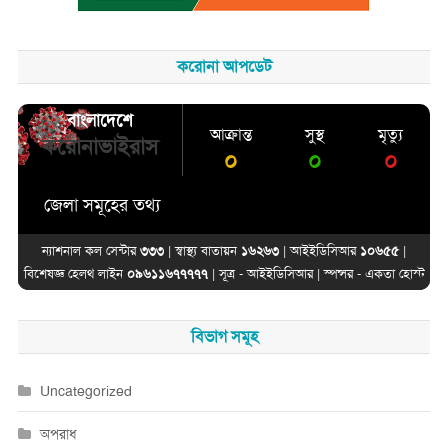
করোনা আপডেট
বাংলাদেশে
আক্রান্ত
সুস্থ
মৃত্যু
করোনাভাইরাস
০
০
০
জেলা সমূহের তথ্য
ন্যাশনাল কল সেন্টার
৩৩৩
| স্বাস্থ্য বাতায়ন
১৬২৬৩
| আইইডিসিআর
১০৬৫৫
|
বিশেষজ্ঞ হেলথ লাইন
০৯৬১১৬৭৭৭৭৭
| সূত্র -
আইইডিসিআর
| স্পন্সর -
একতা হোস্ট
বিভাগ সমূহ
Uncategorized
অপরাধ