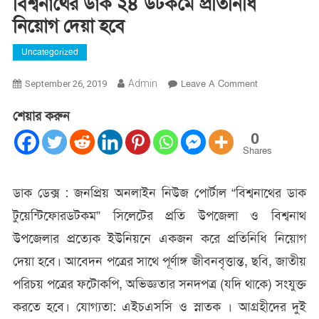
বিশ্বনাথের ডাক ২৪ ডটকমে প্রতিনিধি
নিয়োগ দেয়া হবে
Uncategorized
On
Admin
Leave A Comment
September 26, 2019
বিশ্বনাথের
শেয়ার করুন
ডাক
২৪
0
ডটকমে
Shares
প্রতিনিধি
নিয়োগ
ডাক ডেক্স : জনপ্রিয় অনলাইন নিউজ পোর্টাল “বিশ্বনাথের ডাক
দেয়া
টুয়েন্টিফোরডটকম” সিলেটের প্রতি উপজেলা ও বিশ্বনাথ
হবে
উপজেলার প্রত্যেক ইউনিয়নে একজন করে প্রতিনিধি নিয়োগ
দেয়া হবে। আবেদন পত্রের সাথে পূর্ণাঙ্গ জীবনবৃত্তান্ত, ছবি, জাতীয়
পরিচয় পত্রের ফটোকপি, অভিজ্ঞতার সনদপত্র (যদি থাকে) সংযুক্ত
করতে হবে। যোগ্যতা: এইচএসসি ও স্নাতক । আগ্রহীদের দুই