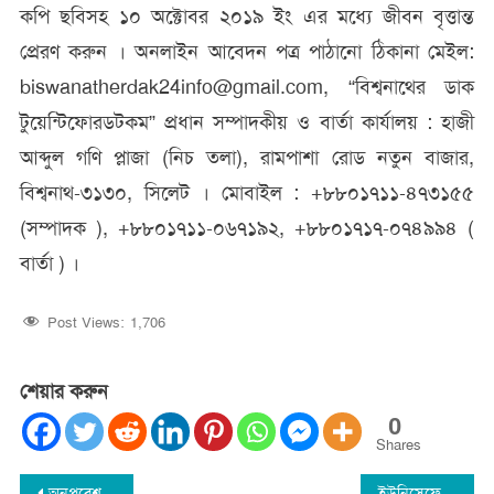
কপি ছবিসহ ১০ অক্টোবর ২০১৯ ইং এর মধ্যে জীবন বৃত্তান্ত
প্রেরণ করুন । অনলাইন আবেদন পত্র পাঠানো ঠিকানা মেইল:
biswanatherdak24info@gmail.com, “বিশ্বনাথের ডাক
টুয়েন্টিফোরডটকম” প্রধান সম্পাদকীয় ও বার্তা কার্যালয় : হাজী
আব্দুল গণি প্লাজা (নিচ তলা), রামপাশা রোড নতুন বাজার,
বিশ্বনাথ-৩১৩০, সিলেট । মোবাইল : +৮৮০১৭১১-৪৭৩১৫৫
(সম্পাদক ), +৮৮০১৭১১-০৬৭১৯২, +৮৮০১৭১৭-০৭৪৯৯৪ (
বার্তা ) ।
Post Views:
1,706
শেয়ার করুন
0
Shares
অনুপ্রবেশকারিদের বহিস্কারের বিকল্প নেই : বিশ্বনাথ আওয়ামীলীগের কর্মী সভায় বক্তারা
ইউনিসেফের ‘চ্যাম্পিয়ন অব স্কিল ডেভেলপমেন্ট ফর ইয়ুথ’ সন্মাননা পেলেন প্রধানমন্ত্রী