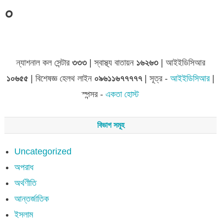
০
জেলা সমূহের তথ্য
ন্যাশনাল কল সেন্টার
৩৩৩
| স্বাস্থ্য বাতায়ন
১৬২৬৩
| আইইডিসিআর
১০৬৫৫
| বিশেষজ্ঞ হেলথ লাইন
০৯৬১১৬৭৭৭৭৭
| সূত্র -
আইইডিসিআর
|
স্পন্সর -
একতা হোস্ট
বিভাগ সমূহ
Uncategorized
অপরাধ
অর্থণীতি
আন্তর্জাতিক
ইসলাম