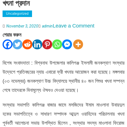
খৎনা প্রদান
Uncategorized
on
Leave a Comment
November 3, 2020
admin
বিশ্বনাথের
শেয়ার করুন
কালিগঞ্জ
ইসলামী
জনকল্যাণ
বিশেষ সংবাদদাতা : বিশ্বনাথ উপজেলার কালিগঞ্জ ইসলামী জনকল্যাণ সংস্থার
সংস্থার
উদ্যেগে প্রতিবছরের ন্যায় এবারো ফ্রী খৎনার আয়োজন করা হয়েছে। মঙ্গলবার
ফ্রী
(০৩ নভেম্বর) জনকল্যাণ উচ্চ বিদ্যালয়ে স্থানীয় ৪০ জন শিশুর খৎনা সম্পন্ন
খৎনা
শেষে তাদেরকে বিনামূল্যে ঔষধও দেওয়া হয়েছে।
প্রদান
সংস্থার সভাপতি কালিগঞ্জ বাজার জামে মসজিদের ঈমাম মাওলানা উবায়দুল
হকের সভাপতিত্বে ও সাধারণ সম্পাদক আব্দুল ওয়াহিদের পরিচালনায় খৎনা
পূর্ববর্তী আলোচনা সভায় উপস্থিত ছিলেন , সংস্থার সদস্য মাওলানা ফিরোজ