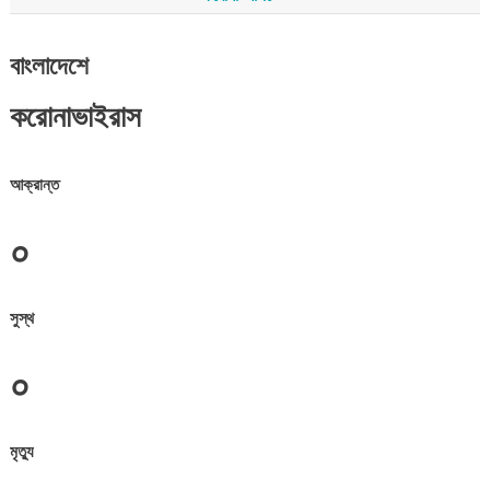
বাংলাদেশে
করোনাভাইরাস
আক্রান্ত
০
সুস্থ
০
মৃত্যু