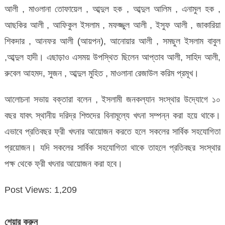
আলী , মাওলানা তোফায়েল , আব্দুল হক , আব্দুল আলিম , এনামুল হক ,
আছকির আলী , আফিকুল ইসলাম , মফজ্জুল আলী , ইসুফ আলী , জাকারিয়া
শিকদার , আনফর আলী (আয়পন), আনোয়ার আলী , সমছুল ইসলাম বাবুল
,আব্দুল হাদী। এছাড়াও এসময় উপস্থিত ছিলেন আপ্তাব আলী, সাহিদ আলী,
রুবেল আহমদ, সুজন , আব্দুল মুহিত , মাওলানা রেজাউল করিম প্রমূখ।
আলোচনা সভায় বক্তারা বলেন , ইসলামী জনকল্যান সংস্থার উদ্যোগে ১০
বছর যাবৎ স্থানীয় দরিদ্র শিশুদের বিনামূল্যে খৎনা সম্পন্ন করা হয়ে থাকে।
এভাবে প্রতিবছর ফ্রী খৎনার আয়োজন করতে হলে সকলের সার্বিক সহযোগিতা
প্রয়োজন। যদি সকলের সার্বিক সহযোগিতা থাকে তাহলে প্রতিবছর সংস্থার
পক্ষ থেকে ফ্রী খৎনার আয়োজন করা হবে।
Post Views:
1,209
শেয়ার করুন