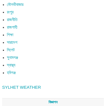
মৌলভীবাজার
রংপুর
রাজনীতি
রাজশাহী
শিক্ষা
সারাদেশ
সিলেট
সুনামগঞ্জ
স্বাস্থ্য
হবিগঞ্জ
SYLHET WEATHER
বিজ্ঞাপন