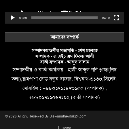
00:00
04:50
আমাদের সম্পর্কে
সম্পাদকমন্ডলীর সভাপতি - শেখ মহব্বত
সম্পাদক - এ এইচ এম ফিরুজ আলী
বার্তা সম্পাদক - আব্দুস সালাম
সম্পাদকীয় ও বার্তা কার্যালয় - হাজী আব্দুল গণি প্লাজা(নিচ
তলা),রামপাশা রোড নতুন বাজার, বিশ্বনাথ-৩১৩০,সিলেট।
মোবাইল : +৮৮০১৭১১৪৭৩১৫৫ (সম্পাদক) ,
+৮৮০১৭১১০৬৭১৯২ (বার্তা সম্পাদক)
© 2026 Alright Reserved By Biswanatherdak24.com
Home