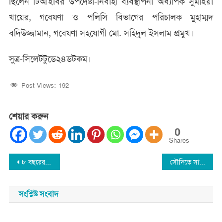
ছিলেন টিআইবির উপদেষ্টা-নির্বাহী ব্যবস্থাপনা অধ্যাপক সুমাইয়া
খায়ের, গবেষণা ও পলিসি বিভাগের পরিচালক মুহাম্মদ
বদিউজ্জামান, গবেষণা সহযোগী মো. সহিদুল ইসলাম প্রমুখ।
‎সুত্র-সিলেটটুডে২৪ডটকম।
Post Views:
192
শেয়ার করুন
0
Shares
Post
৮ বছরের শিশুকে ধর্ষণ, গ্রাম্য চিকিৎসককে পিটুনি দিয়ে পুলিশে সোপর্দ
সৌদিতে সাড়ে ৭ হাজারের বেশি প্রবাসী গ্রে*ফ*তার
navigation
সংশ্লিষ্ট সংবাদ