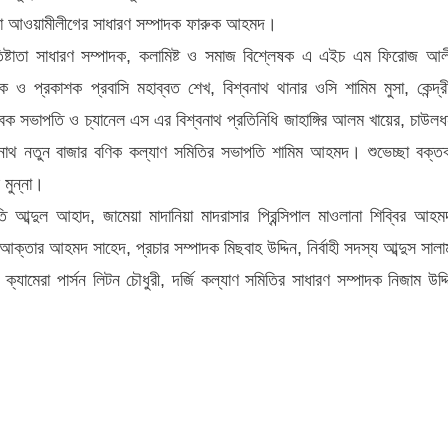
েলা আওয়ামীলীগের সাধারণ সম্পাদক ফারুক আহমদ।
প্রতিষ্টাতা সাধারণ সম্পাদক, কলামিষ্ট ও সমাজ বিশ্লেষক এ এইচ এম ফিরোজ আল
ও প্রকাশক প্রবাসি মহাব্বত শেখ, বিশ্বনাথ থানার ওসি শামিম মুসা, কেন্দ্র
াবেক সভাপতি ও চ্যানেল এস এর বিশ্বনাথ প্রতিনিধি জাহাঙ্গির আলম খায়ের, চাউলধ
নাথ নতুন বাজার বণিক কল্যাণ সমিতির সভাপতি শামিম আহমদ। শুভেচ্ছা বক্তব
 মুন্না।
আব্দুল আহাদ, জামেয়া মাদানিয়া মাদরাসার প্রিন্সিপাল মাওলানা শিব্বির আহম
 আক্তার আহমদ সাহেদ, প্রচার সম্পাদক মিছবাহ উদ্দিন, নির্বাহী সদস্য আব্দুস সালা
ামেরা পার্সন লিটন চৌধুরী, দর্জি কল্যাণ সমিতির সাধারণ সম্পাদক নিজাম উদ্দ