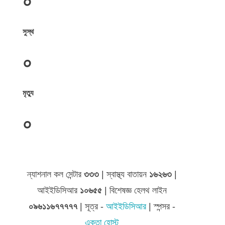
০
সুস্থ
০
মৃত্যু
০
জেলা সমূহের তথ্য
ন্যাশনাল কল সেন্টার
৩৩৩
| স্বাস্থ্য বাতায়ন
১৬২৬৩
|
আইইডিসিআর
১০৬৫৫
| বিশেষজ্ঞ হেলথ লাইন
০৯৬১১৬৭৭৭৭৭
| সূত্র -
আইইডিসিআর
| স্পন্সর -
একতা হোস্ট