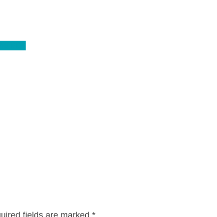
্ষোভ মিছিল
uired fields are marked
*