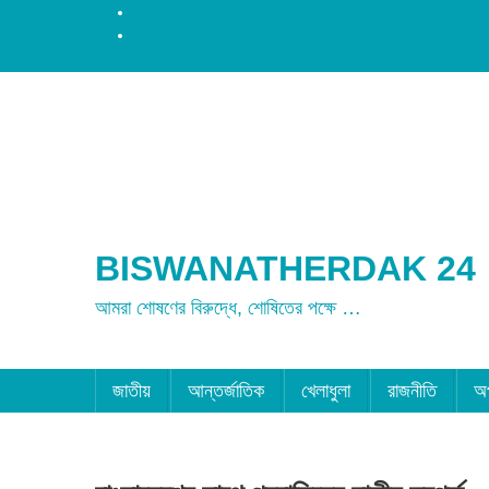
রংপুর
ময়মনসিংহ
BISWANATHERDAK 24
আমরা শোষণের বিরুদ্ধে, শোষিতের পক্ষে …
জাতীয়
আন্তর্জাতিক
খেলাধুলা
রাজনীতি
অ