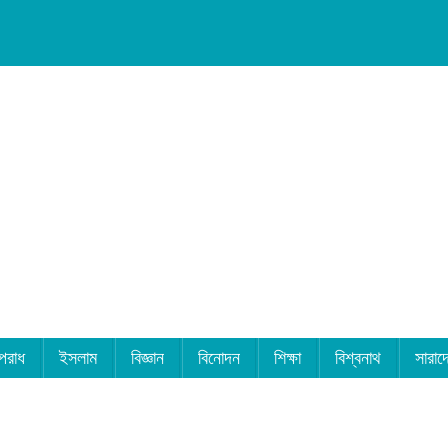
পরাধ
ইসলাম
বিজ্ঞান
বিনোদন
শিক্ষা
বিশ্বনাথ
সারাদ