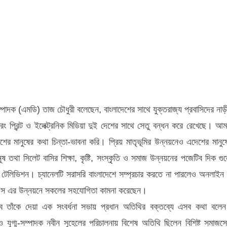
ের
ের
 সম্পাদক (এমডি) তাজ চৌধুরী বলেছেন, বাংলাদেশের সাথে যুক্তরাজ্য প্রবাসিদের নাড়
রং প্রিন্ট ও ইলেক্ট্রনিক মিডিয়া দুই দেশের সাথে সেতু বন্ধন করে রেখেছে। আম
শের মানুষের কথা চিন্তা-ভাবনা করি। প্রিয় মাতৃভূমির উন্নয়নেও এদেশের মানুষ
 তথা সিলেট বাসির শিক্ষা, কৃষ্টি, সংস্কৃৃতি ও সমাজ উন্নয়নের পজেটিব দিক গু
টেলিভিশন। চ্যানেলটি সরাসরি বাংলাদেশে সম্প্রচার করতে না পারলেও অনলাইন
নেল এস এর উন্নয়নে সকলের সহযোগিতা কামনা করেছেন।
াবে তাঁকে দেয়া এক সংবর্ধনা সভায় প্রধান অতিথির বক্তব্যে এসব কথা বলে
 যুগ্ম-সম্পাদক নবীন সুহেলের পরিচালনায় বিশেষ অতিথি ছিলেন বিশিষ্ট সমাজসে