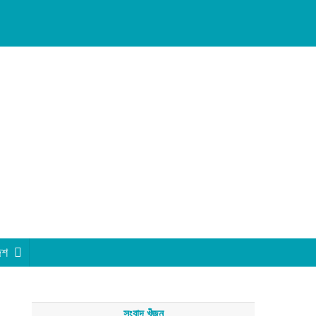
েশ
সংবাদ খুঁজুন