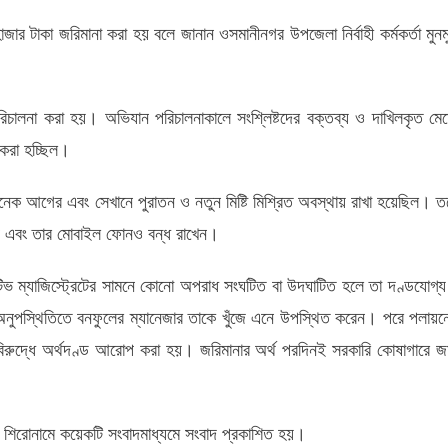
ার টাকা জরিমানা করা হয় বলে জানান ওসমানীনগর উপজেলা নির্বাহী কর্মকর্তা মুনম
পরিচালনা করা হয়। অভিযান পরিচালনাকালে সংশ্লিষ্টদের বক্তব্য ও দাখিলকৃত মে
ি করা হচ্ছিল।
ো অনেক আগের এবং সেখানে পুরাতন ও নতুন মিষ্টি মিশ্রিত অবস্থায় রাখা হয়েছিল। ত
ান এবং তার মোবাইল ফোনও বন্ধ রাখেন।
ভ ম্যাজিস্ট্রেটের সামনে কোনো অপরাধ সংঘটিত বা উদঘাটিত হলে তা দণ্ডযোগ্
র অনুপস্থিতিতে বনফুলের ম্যানেজার তাকে খুঁজে এনে উপস্থিত করেন। পরে পলায়ন
র বিরুদ্ধে অর্থদণ্ড আরোপ করা হয়। জরিমানার অর্থ পরদিনই সরকারি কোষাগারে জ
 শিরোনামে কয়েকটি সংবাদমাধ্যমে সংবাদ প্রকাশিত হয়।