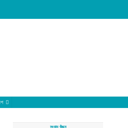
েশ
সংবাদ খুঁজুন