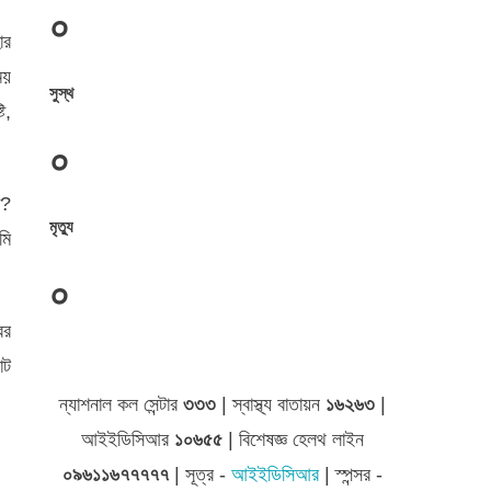
০
ার
ময়
সুস্থ
ি,
০
ো?
মৃত্যু
মি
০
ির
জেলা সমূহের তথ্য
াট
ন্যাশনাল কল সেন্টার
৩৩৩
| স্বাস্থ্য বাতায়ন
১৬২৬৩
|
আইইডিসিআর
১০৬৫৫
| বিশেষজ্ঞ হেলথ লাইন
০৯৬১১৬৭৭৭৭৭
| সূত্র -
আইইডিসিআর
| স্পন্সর -