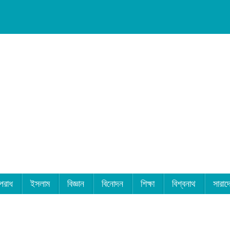
পরাধ
ইসলাম
বিজ্ঞান
বিনোদন
শিক্ষা
বিশ্বনাথ
সারাদ