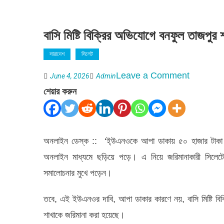
বাসি মিষ্টি বিক্রির অভিযোগে বনফুল তাজপুর
সারাদেশ
সিলেট
on
Leave a Comment
June 4, 2026
Admin
বাসি
শেয়ার করুন
মিষ্টি
বিক্রির
অভিযোগে
অনলাইন ডেস্ক :: ‘ই্উএনওকে আপা ডাকায় ৫০ হাজার টাকা জরিমা
বনফুল তাজপ
অনলাইন মাধ্যমে ছড়িয়ে পড়ে। এ নিয়ে জরিমানাকারী সিলেটের
শাখাকে
সমালোচনার মুখে পড়েন।
৫০হাজার
তবে, এই ইউএনওর দাবি, আপা ডাকার কারণে নয়, বাসি মিষ্টি বিক্রি
টাকা
শাখাকে জরিমানা করা হয়েছে।
জরিমানা