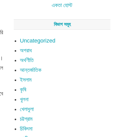
একতা হোস্ট
বিভাগ সমূহ
রি
Uncategorized
অপরাধ
য়।
অর্থণীতি
লে
আন্তর্জাতিক
ইসলাম
কৃষি
বে
খুলনা
খেলাধুলা
চট্টগ্রাম
চিকিৎসা