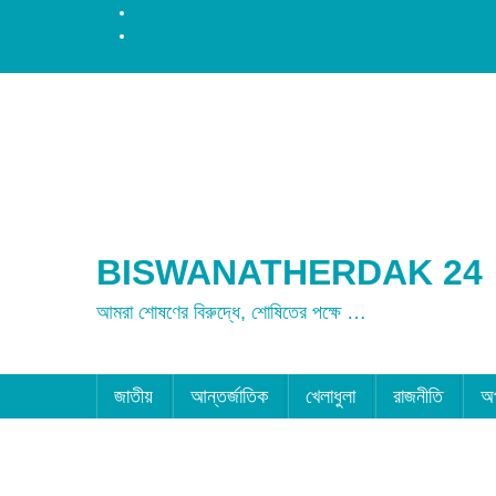
রংপুর
ময়মনসিংহ
BISWANATHERDAK 24
আমরা শোষণের বিরুদ্ধে, শোষিতের পক্ষে …
জাতীয়
আন্তর্জাতিক
খেলাধুলা
রাজনীতি
অ