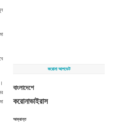
ুন
মো
বে
করোনা আপডেট
য।
বাংলাদেশে
ের
করোনাভাইরাস
মা
আক্রান্ত