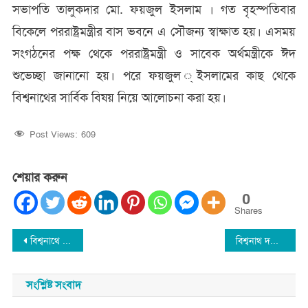
সভাপতি তালুকদার মো. ফয়জুল ইসলাম । গত বৃহস্পতিবার
বিকেলে পররাষ্ট্রমন্ত্রীর বাস ভবনে এ সৌজন্য স্বাক্ষাত হয়। এসময়
সংগঠনের পক্ষ থেকে পররাষ্ট্রমন্ত্রী ও সাবেক অর্থমন্ত্রীকে ঈদ
শুভেচ্ছা জানানো হয়। পরে ফয়জুল ্ইসলামের কাছ থেকে
বিশ্বনাথের সার্বিক বিষয় নিয়ে আলোচনা করা হয়।
Post Views:
609
শেয়ার করুন
0
Shares
Post
বিশ্বনাথে মুখোশ পরে ডাকাতি: মহিলাসহ আহত-৫
বিশ্বনাথ দক্ষিণ উপজেলা তালামীযের ঈদ পুণর্মিলনী অনুষ্টান সম্পন্ন
navigation
সংশ্লিষ্ট সংবাদ