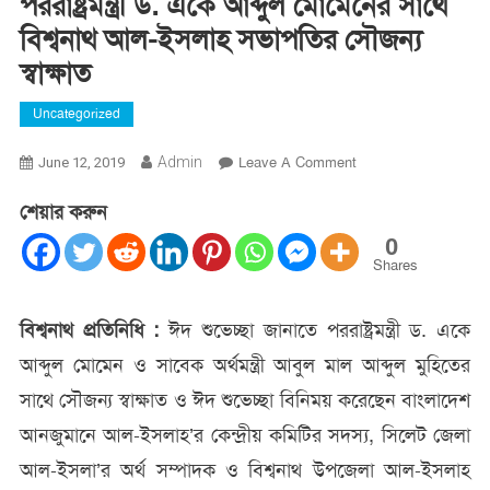
পররাষ্ট্রমন্ত্রী ড. একে আব্দুল মোমেনের সাথে
বিশ্বনাথ আল-ইসলাহ সভাপতির সৌজন‌্য
স্বাক্ষাত
Uncategorized
On
Admin
Leave A Comment
June 12, 2019
পররাষ্ট্রমন্ত্রী
শেয়ার করুন
ড.
একে
0
আব্দুল
Shares
মোমেনের
সাথে
বিশ্বনাথ প্রতিনিধি :
ঈদ শুভেচ্ছা জানাতে পররাষ্ট্রমন্ত্রী ড. একে
বিশ্বনাথ
আব্দুল মোমেন ও সাবেক অর্থমন্ত্রী আবুল মাল আব্দুল মুহিতের
আল-
ইসলাহ
সাথে সৌজন্য স্বাক্ষাত ও ঈদ শুভেচ্ছা বিনিময় করেছেন বাংলাদেশ
সভাপতির
আনজুমানে আল-ইসলাহ’র কেন্দ্রীয় কমিটির সদস্য, সিলেট জেলা
সৌজন‌্য
স্বাক্ষাত
আল-ইসলা’র অর্থ সম্পাদক ও বিশ্বনাথ উপজেলা আল-ইসলাহ