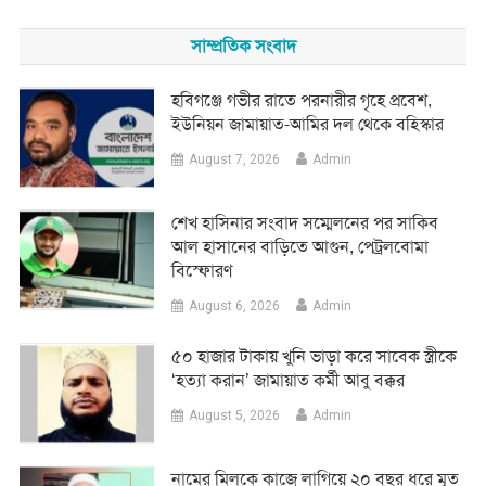
for:
সাম্প্রতিক সংবাদ
হবিগঞ্জে গভীর রাতে পরনারীর গৃহে প্রবেশ,
ইউনিয়ন জামায়াত-আমির দল থেকে বহিস্কার
August 7, 2026
Admin
শেখ হাসিনার সংবাদ সম্মেলনের পর সাকিব
আল হাসানের বাড়িতে আগুন, পেট্রলবোমা
বিস্ফোরণ
August 6, 2026
Admin
৫০ হাজার টাকায় খুনি ভাড়া করে সাবেক স্ত্রীকে
‘হত্যা করান’ জামায়াত কর্মী আবু বক্কর
August 5, 2026
Admin
নামের মিলকে কাজে লাগিয়ে ২০ বছর ধরে মৃত