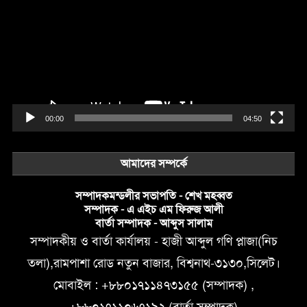
Player
00:00
04:50
আমাদের সম্পর্কে
সম্পাদকমন্ডলীর সভাপতি - শেখ মহব্বত
সম্পাদক - এ এইচ এম ফিরুজ আলী
বার্তা সম্পাদক - আব্দুস সালাম
সম্পাদকীয় ও বার্তা কার্যালয় - হাজী আব্দুল গণি প্লাজা(নিচ
তলা),রামপাশা রোড নতুন বাজার, বিশ্বনাথ-৩১৩০,সিলেট।
মোবাইল : +৮৮০১৭১১৪৭৩১৫৫ (সম্পাদক) ,
+৮৮০১৭১১০৬৭১৯২ (বার্তা সম্পাদক)