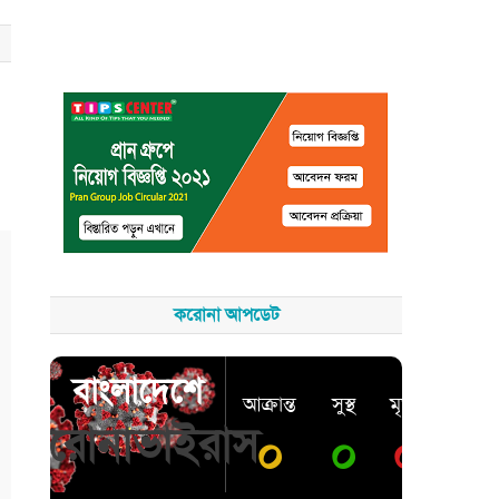
করোনা আপডেট
বাংলাদেশে
আক্রান্ত
সুস্থ
মৃত্যু
করোনাভাইরাস
০
০
০