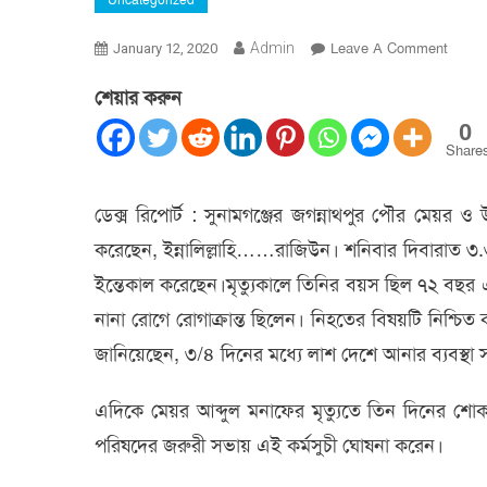
Uncategorized
On
Admin
Leave A Comment
January 12, 2020
না
শেয়ার করুন
ফেরার
দেশে
0
চলে
Share
গেলেন
জগন্নাথ
ডেক্স রিপোর্ট : সুনামগঞ্জের জগন্নাথপুর পৌর মেয়র
পৌর
করেছেন, ইন্নালিল্লাহি……রাজিউন। শনিবার দিবারাত ৩.
মেয়র
আলহাজ্
ইন্তেকাল করেছেন।মৃত্যুকালে তিনির বয়স ছিল ৭২ বছর এ
আব্দুল
নানা রোগে রোগাক্রান্ত ছিলেন। নিহতের বিষয়টি নিশ্চ
মনাফ
জানিয়েছেন, ৩/৪ দিনের মধ্যে লাশ দেশে আনার ব্যবস্থা
এদিকে মেয়র আব্দুল মনাফের মৃত্যুতে তিন দিনের শো
পরিষদের জরুরী সভায় এই কর্মসুচী ঘোষনা করেন।