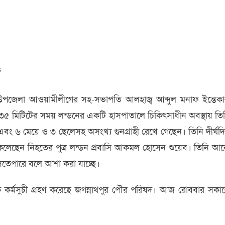
s
পুর
 ও উপজেলা আওয়ামীলীগের সহ-সভাপতি আলহাজ্ব আব্দুল মনাফ ইন্তেক
৩৫ মিটিটের সময় লন্ডনের একটি হাসপাতালে চিকিৎসাধীন অবস্থায় তি
ব
বং ৬ মেয়ে ও ৩ ছেলেসহ অসংখ্য গুনগ্রাহী রেখে গেছেন। তিনি দীর্ঘদ
িত কলেছেন নিহতের পুত্র লন্ডন প্রবাসি আকমল হোসেন শুয়েব। তিনি আ
 সতেপারে বলে আশা করা যাচ্ছে।
ক কর্মসুচী গ্রহণ করেছে জগন্নাথপুর পৌর পরিষদ। আজ রোববার সকা