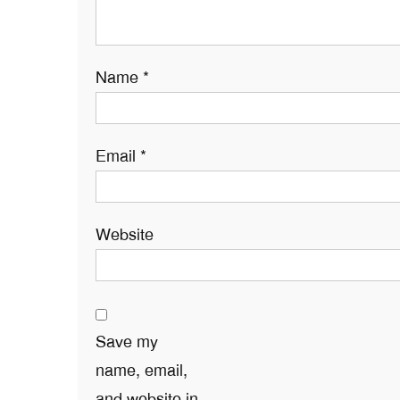
Name
*
Email
*
Website
Save my
name, email,
and website in