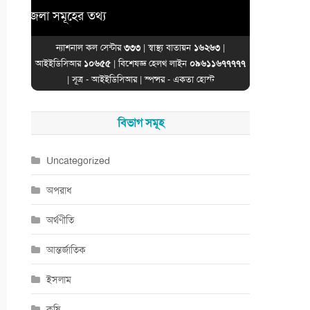
েলা সমূহের তথ্য
ন্যাশনাল কল সেন্টার
৩৩৩
| স্বাস্থ্য বাতায়ন
১৬২৬৩
|
আইইডিসিআর
১০৬৫৫
| বিশেষজ্ঞ হেলথ লাইন
০৯৬১১৬৭৭৭৭৭
| সূত্র -
আইইডিসিআর
| স্পন্সর -
একতা হোস্ট
বিভাগ সমূহ
Uncategorized
অপরাধ
অর্থণীতি
আন্তর্জাতিক
ইসলাম
কৃষি