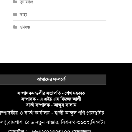
সুনামগঞ্জ
স্বাস্থ্য
হবিগঞ্জ
আমাদের সম্পর্কে
সম্পাদকমন্ডলীর সভাপতি - শেখ মহব্বত
সম্পাদক - এ এইচ এম ফিরুজ আলী
বার্তা সম্পাদক - আব্দুস সালাম
ম্পাদকীয় ও বার্তা কার্যালয় - হাজী আব্দুল গণি প্লাজা(নিচ
লা),রামপাশা রোড নতুন বাজার, বিশ্বনাথ-৩১৩০,সিলেট।
মোবাইল : +৮৮০১৭১১৪৭৩১৫৫ (সম্পাদক) ,