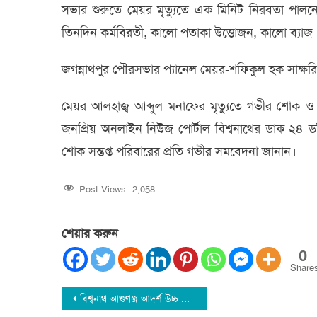
সভার শুরুতে মেয়র মৃত্যুতে এক মিনিট নিরবতা পালনের 
তিনদিন কর্মবিরতী, কালো পতাকা উত্তোজন, কালো ব্যাজ ধা
জগন্নাথপুর পৌরসভার প্যানেল মেয়র-শফিকুল হক সাক্ষর
মেয়র আলহাজ্ব আব্দুল মনাফের মৃত্যুতে গভীর শোক 
জনপ্রিয় অনলাইন নিউজ পোর্টাল বিশ্বনাথের ডাক ২৪ 
শোক সন্তপ্ত পরিবারের প্রতি গভীর সমবেদনা জানান।
Post Views:
2,058
শেয়ার করুন
0
Share
Post
বিশ্বনাথ আশুগঞ্জ আদর্শ উচ্চ বিদ্যালয় এন্ড কলেজে অভিভাবক সমাবেশ অনুষ্টিত