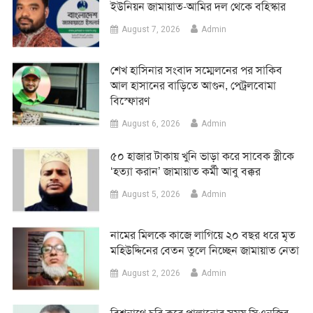
ইউনিয়ন জামায়াত-আমির দল থেকে বহিস্কার
August 7, 2026
Admin
শেখ হাসিনার সংবাদ সম্মেলনের পর সাকিব
আল হাসানের বাড়িতে আগুন, পেট্রলবোমা
বিস্ফোরণ
August 6, 2026
Admin
৫০ হাজার টাকায় খুনি ভাড়া করে সাবেক স্ত্রীকে
‘হত্যা করান’ জামায়াত কর্মী আবু বক্কর
August 5, 2026
Admin
নামের মিলকে কাজে লাগিয়ে ২০ বছর ধরে মৃত
মহিউদ্দিনের বেতন তুলে নিচ্ছেন জামায়াত নেতা
August 2, 2026
Admin