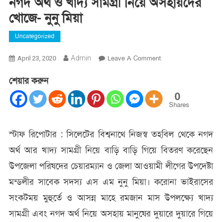
নগদ অর্থ ও খাদ্য সামগ্রী নিয়ে অসহায়দের
খোজে- নুনু মিয়া
Uncategorized
On
Admin
Leave A Comment
April 23, 2020
নগদ
শেয়ার করুন
অর্থ
ও
0
খাদ্য
Shares
সামগ্রী
নিয়ে
স্টাফ রিপোটার : সিলেটের বিশ্বনাথে নিজস্ব তহবিল থেকে নগদ
অসহায়দের
অর্থ আর খাদ্য সামগ্রী নিয়ে বাড়ি বাড়ি গিয়ে বিতরণ করেছেন
খোজে-
নুনু
উপজেলা পরিষদের চেয়ারম্যান ও জেলা আওয়ামী লীগের উপদেষ্টা
মিয়া
মন্ডলীর সাবেক সদস্য এস এম নুনু মিয়া। করোনা ভাইরাসের
সংকটময় মুহুর্তে ও আসন্ন মাহে রমজান মাস উপলক্ষ্যে খাদ্য
সামগ্রী এবং নগদ অর্থ নিয়ে অসহায় মানুষের দুয়ারে দুয়ারে গিয়ে