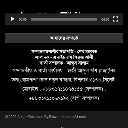
00:00
04:50
আমাদের সম্পর্কে
সম্পাদকমন্ডলীর সভাপতি - শেখ মহব্বত
সম্পাদক - এ এইচ এম ফিরুজ আলী
বার্তা সম্পাদক - আব্দুস সালাম
সম্পাদকীয় ও বার্তা কার্যালয় - হাজী আব্দুল গণি প্লাজা(নিচ
তলা),রামপাশা রোড নতুন বাজার, বিশ্বনাথ-৩১৩০,সিলেট।
মোবাইল : +৮৮০১৭১১৪৭৩১৫৫ (সম্পাদক) ,
+৮৮০১৭১১০৬৭১৯২ (বার্তা সম্পাদক)
© 2026 Alright Reserved By Biswanatherdak24.com