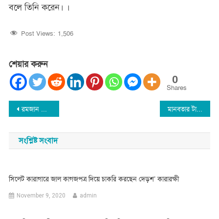
বলে তিনি করেন। ।
Post Views:
1,506
শেয়ার করুন
0
Shares
Post
রমজান মাসের গুরুত্ব ও তাৎপর্য : এ এইচ এম ফিরোজ আলী
মানবতার টানে যুক্তরাজ্য থেকে কর্মহীন মানুষের পাশে হারুন মিয়া
navigation
সংশ্লিষ্ট সংবাদ
সিলেট কারাগারে জাল কাগজপত্র দিয়ে চাকরি করছেন দেড়শ’ কারারক্ষী
November 9, 2020
admin