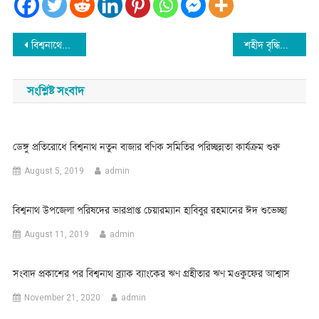
Post
বিশ্বনাথের দশঘর প্রথম ইউনিয়ন আন্ত: ক্রিকেট টুর্ণামেন্টের উদ্বোধন
শহীদ বৃদ্ধিজীবী দিবসে বিশ্বনাথ প্রশাসনের শ্রদ্ধাঞ্জলি অর্পন-সভা
navigation
সংশ্লিষ্ট সংবাদ
ডেঙ্গু প্রতিরোধে বিশ্বনাথ নতুন বাজার বণিক সমিতির পরিচ্ছন্নতা কার্যক্রম শুরু
August 5, 2019
admin
বিশ্বনাথ উপজেলা পরিষদের ভারপ্রাপ্ত চেয়ারম্যান হাবিবুর রহমানের ঈদ শুভেচ্ছা
August 11, 2019
admin
সংবাদ প্রকাশের পর বিশ্বনাথ ব্র্যাক ব্যাংকের ঋণ গ্রহীতার ঋণ মওকুফের আশ্বাস
November 21, 2020
admin