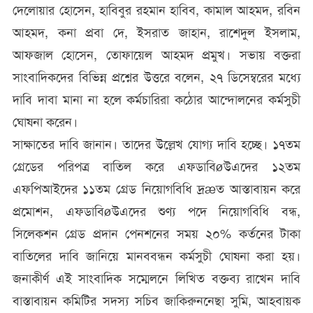
দেলোয়ার হোসেন, হাবিবুর রহমান হাবিব, কামাল আহমদ, রবিন
আহমদ, কনা প্রবা দে, ইসরাত জাহান, রাশেদুল ইসলাম,
আফজাল হোসেন, তোফায়েল আহমদ প্রমুখ। সভায় বক্তরা
সাংবাদিকদের বিভিন্ন প্রশ্নের উত্তরে বলেন, ২৭ ডিসেম্বরের মধ্যে
দাবি দাবা মানা না হলে কর্মচারিরা কঠোর আন্দোলনের কর্মসুচী
ঘোষনা করেন।
সাক্ষাতের দাবি জানান। তাদের উল্লেখ যোগ্য দাবি হচ্ছে। ১৭তম
গ্রেডের পরিপত্র বাতিল করে এফডাবিøউএদের ১২তম
এফপিআইদের ১১তম গ্রেড নিয়োগবিধি দ্রæত আস্তাবায়ন করে
প্রমোশন, এফডাবিøউএদের শুণ্য পদে নিয়োগবিধি বন্ধ,
সিলেকশন গ্রেড প্রদান পেনশনের সময় ২০% কর্তনের টাকা
বাতিলের দাবি জানিয়ে মানববন্ধন কর্মসুচী ঘোষনা করা হয়।
জনাকীর্ণ এই সাংবাদিক সম্মেলনে লিখিত বক্তব্য রাখেন দাবি
বাস্তাবায়ন কমিটির সদস্য সচিব জাকিরুননেছা সুমি, আহবায়ক