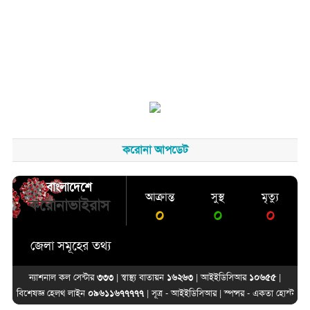
করোনা আপডেট
বাংলাদেশে
আক্রান্ত
সুস্থ
মৃত্যু
করোনাভাইরাস
০
০
০
জেলা সমূহের তথ্য
ন্যাশনাল কল সেন্টার
৩৩৩
| স্বাস্থ্য বাতায়ন
১৬২৬৩
| আইইডিসিআর
১০৬৫৫
|
বিশেষজ্ঞ হেলথ লাইন
০৯৬১১৬৭৭৭৭৭
| সূত্র -
আইইডিসিআর
| স্পন্সর -
একতা হোস্ট