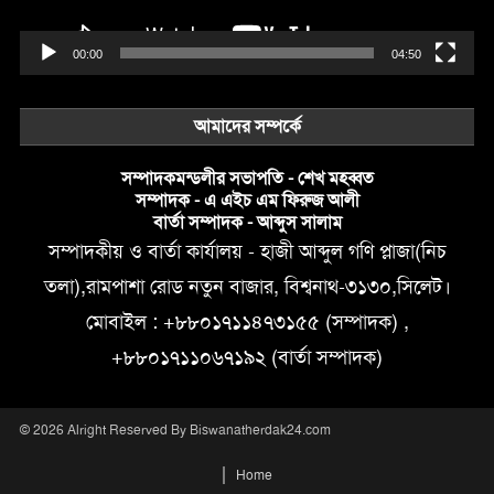
00:00
04:50
আমাদের সম্পর্কে
সম্পাদকমন্ডলীর সভাপতি - শেখ মহব্বত
সম্পাদক - এ এইচ এম ফিরুজ আলী
বার্তা সম্পাদক - আব্দুস সালাম
সম্পাদকীয় ও বার্তা কার্যালয় - হাজী আব্দুল গণি প্লাজা(নিচ
তলা),রামপাশা রোড নতুন বাজার, বিশ্বনাথ-৩১৩০,সিলেট।
মোবাইল : +৮৮০১৭১১৪৭৩১৫৫ (সম্পাদক) ,
+৮৮০১৭১১০৬৭১৯২ (বার্তা সম্পাদক)
© 2026 Alright Reserved By Biswanatherdak24.com
Home