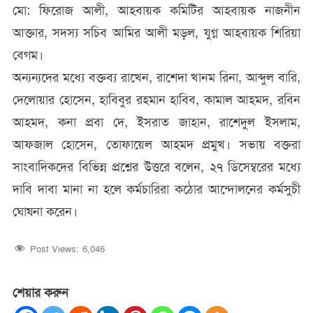
মো: ফিরোজ আলী, আহবায়ক কমিটির আহবায়ক নাজনীন
আক্তার, সদস্য সচিব আমির আলী মড়ল, যুগ্ন আহবায়ক শিরিয়া
বেগম।
অন্যন্যদের মধ্যে বক্তব্য রাখেন, রাশেদা খানম রিনা, আব্দুল বারি,
দেলোয়ার হোসেন, হাবিবুর রহমান হাবিব, কামাল আহমদ, রবিন
আহমদ, কনা প্রবা দে, ইসরাত জাহান, রাশেদুল ইসলাম,
আফজাল হোসেন, তোফায়েল আহমদ প্রমুখ। সভায় বক্তরা
সাংবাদিকদের বিভিন্ন প্রশ্নের উত্তরে বলেন, ২৭ ডিসেম্বরের মধ্যে
দাবি দাবা মানা না হলে কর্মচারিরা কঠোর আন্দোলনের কর্মসুচী
ঘোষনা করেন।
Post Views:
6,046
শেয়ার করুন