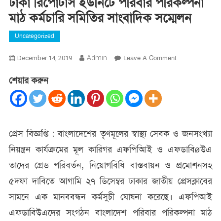
ঢাকা রিপোর্টার্স ইউনিটে পরিবার পরিকল্পনা
মাঠ কর্মচারি সমিতির সাংবাদিক সম্মেলন
Uncategorized
On
Admin
Leave A Comment
December 14, 2019
ঢাকা
শেয়ার করুন
রিপোর্টার্স
ইউনিটে
পরিবার
পরিকল্পনা
মাঠ
প্রেস বিজ্ঞপ্তি : বাংলাদেশের তৃণমূলের স্বাস্থ্য সেবক ও জনসংখ্যা
কর্মচারি
নিয়ন্ত্রন কার্যক্রমের মূল কারিগর এফপিআিই ও এফডাবিøউএ
সমিতির
সাংবাদিক
তাদের গ্রেড পরিবর্তন, নিয়োগবিধি বাস্তবায়ন ও প্রমোশনসহ
সম্মেলন
৫দফা দাবিতে আগামি ২৭ ডিসেম্বর ঢাকার জাতীয় প্রেসক্লাবের
সামনে এক মানববন্ধন কর্মসুচী ঘোষনা করেছে। এফপিআই
এফডাবিউএদের সংগঠন বাংলাদেশ পরিবার পরিকল্পনা মাঠ