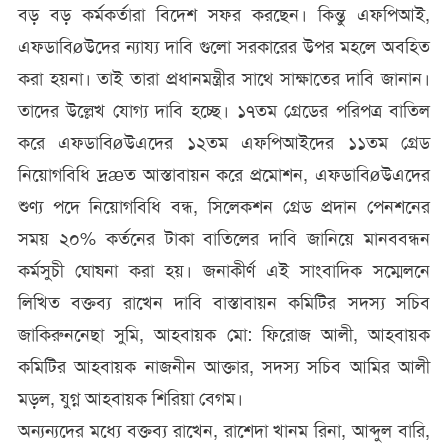
বড় বড় কর্মকর্তারা বিদেশ সফর করছেন। কিন্তু এফপিআই,
এফডাবিøউদের ন্যায্য দাবি গুলো সরকারের উপর মহলে অবহিত
করা হয়না। তাই তারা প্রধানমন্ত্রীর সাথে সাক্ষাতের দাবি জানান।
তাদের উল্লেখ যোগ্য দাবি হচ্ছে। ১৭তম গ্রেডের পরিপত্র বাতিল
করে এফডাবিøউএদের ১২তম এফপিআইদের ১১তম গ্রেড
নিয়োগবিধি দ্রæত আস্তাবায়ন করে প্রমোশন, এফডাবিøউএদের
শুণ্য পদে নিয়োগবিধি বন্ধ, সিলেকশন গ্রেড প্রদান পেনশনের
সময় ২০% কর্তনের টাকা বাতিলের দাবি জানিয়ে মানববন্ধন
কর্মসুচী ঘোষনা করা হয়। জনাকীর্ণ এই সাংবাদিক সম্মেলনে
লিখিত বক্তব্য রাখেন দাবি বাস্তাবায়ন কমিটির সদস্য সচিব
জাকিরুননেছা সুমি, আহবায়ক মো: ফিরোজ আলী, আহবায়ক
কমিটির আহবায়ক নাজনীন আক্তার, সদস্য সচিব আমির আলী
মড়ল, যুগ্ন আহবায়ক শিরিয়া বেগম।
অন্যন্যদের মধ্যে বক্তব্য রাখেন, রাশেদা খানম রিনা, আব্দুল বারি,