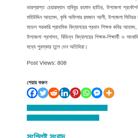
ভারপ্রাপ্ত চেয়ারম্যান হাবিবুর রহমান ছাতির, উপজেলা প্রকৌশল
মহিউদ্দিন আহমেদ, কৃষি অফিসার রমজান আলী, উপজেলা সিনিয়র ম
মডেল সরকারি প্রাথমিক বিদ্যালয়ের প্রধান শিক্ষক কবির আহমদ, রা
উপজেলা প্রশাসন, বিভিন্ন বিদ্যালয়ের শিক্ষক-শিক্ষার্থী ও সাংবা
মধ্যে পুরস্কার তুলে দেন অতিথিরা।
Post Views:
808
শেয়ার করুন
বঙ্গবন্ধু স্বাধীনতা মুক্তিযুদ্ধ সকল বিতর্কের উর্ধে
Post
বিশ্বনাথে প্রত্যাশা শিল্পীগোষ্ঠীর কমিটি গঠন
navigation
সংশ্লিষ্ট সংবাদ