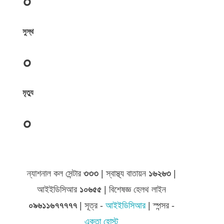
০
সুস্থ
০
মৃত্যু
০
জেলা সমূহের তথ্য
ন্যাশনাল কল সেন্টার
৩৩৩
| স্বাস্থ্য বাতায়ন
১৬২৬৩
|
আইইডিসিআর
১০৬৫৫
| বিশেষজ্ঞ হেলথ লাইন
০৯৬১১৬৭৭৭৭৭
| সূত্র -
আইইডিসিআর
| স্পন্সর -
একতা হোস্ট