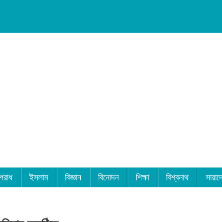
পরাধ
ইসলাম
বিজ্ঞান
বিনোদন
শিক্ষা
বিশ্বনাথ
সারাদ