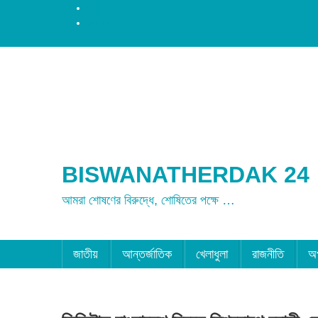
রংপুর
ময়মনসিংহ
BISWANATHERDAK 24
আমরা শোষণের বিরুদ্ধে, শোষিতের পক্ষে …
জাতীয়
আন্তর্জাতিক
খেলাধুলা
রাজনীতি
অ