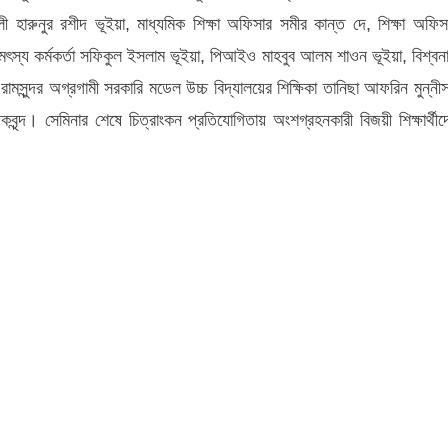
ী হারুনুর রশীদ ভূইয়া, মাধ্যমিক শিক্ষা অফিসার সমীর কান্ত দে, শিক্ষা অফিস
ৎস্য কর্মকর্তা সফিকুল ইসলাম ভূইয়া, পিআইও মাহবুব আলম শাওন ভূইয়া, বিশ্বন
মসুন্দর অগ্রগামী সরকারি মডেল উচ্চ বিদ্যালয়ের শিক্ষিকা তানিছা আফরিন মুন্নী
দিকবৃন্দ। সেমিনার শেষে চিত্রাংকন প্রতিযোগিতায় অংশগ্রহনকারী বিজয়ী শিক্ষার্থীদ