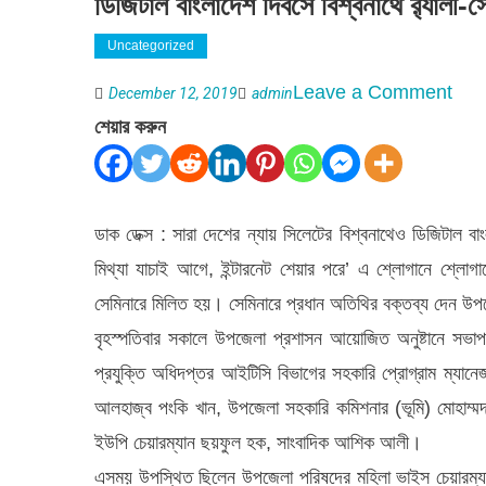
ডিজিটাল বাংলাদেশ দিবসে বিশ্বনাথে র‌্যালী-সে
Uncategorized
on
Leave a Comment
December 12, 2019
admin
ডিজি
শেয়ার করুন
বাংলা
দিবসে
বিশ্ব
ডাক ডেক্স : সারা দেশের ন্যায় সিলেটের বিশ্বনাথেও ডিজিটাল 
র‌্যালী
মিথ্যা যাচাই আগে, ইন্টারনেট শেয়ার পরে’ এ শ্লোগানে শ্লোগা
সেমিন
সেমিনারে মিলিত হয়। সেমিনারে প্রধান অতিথির বক্তব্য দেন উপজ
অনুষ্ঠ
বৃহস্পতিবার সকালে উপজেলা প্রশাসন আয়োজিত অনুষ্টানে সভাপ
প্রযুক্তি অধিদপ্তর আইটিসি বিভাগের সহকারি প্রোগ্রাম ম্যান
আলহাজ্ব পংকি খান, উপজেলা সহকারি কমিশনার (ভূমি) মোহাম্মদ ক
ইউপি চেয়ারম্যান ছয়ফুল হক, সাংবাদিক আশিক আলী।
এসময় উপস্থিত ছিলেন উপজেলা পরিষদের মহিলা ভাইস চেয়ারম্