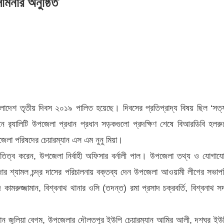
মিনার অনুষ্ঠিত
টাল
দেশ
নাথে
বাংলাদেশ তৃতীয় দিবস ২০১৯ পালিত হয়েছে। দিবসের প্রতিপ্রাদ্য বিষয় ছিল ‘সত্
-
নে র‌্যালিটি উপজেলা প্রধান প্রধান সড়কগুলো প্রদক্ষিণ শেষে বিআরডিবি হলরু
ার
েলা পরিষদের চেয়ারম্যান এস এম নুনু মিয়া।
িত
তিত্ব করেন, উপজেলা নির্বাহী অফিসার বর্নালী পাল। উপজেলা তথ্য ও যোগায
েজার শ্যামল চন্দ্র দাসের পরিচালনায় বক্তব্য দেন উপজেলা আওয়ামী লীগের সভাপ
ামরুজ্জামান, বিশ্বনাথ থানার ওসি (তদন্ত) রমা প্রসাদ চক্রবর্তি, বিশ্বনাথ স
যান জুলিয়া বেগম, উপজেলার দৌলতপুর ইউপি চেয়ারম্যান আমির আলী, দশঘর ইউ