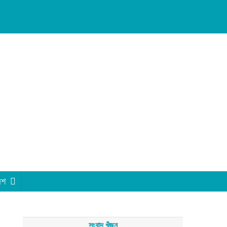
েশ
সংবাদ খুঁজুন