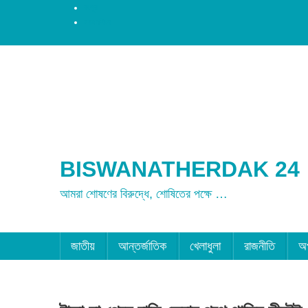
রংপুর
ময়মনসিংহ
BISWANATHERDAK 24
আমরা শোষণের বিরুদ্ধে, শোষিতের পক্ষে …
জাতীয়
আন্তর্জাতিক
খেলাধুলা
রাজনীতি
অ