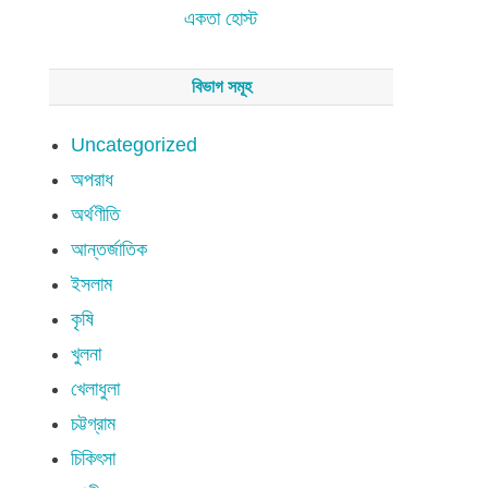
একতা হোস্ট
বিভাগ সমূহ
Uncategorized
অপরাধ
অর্থণীতি
আন্তর্জাতিক
ইসলাম
কৃষি
খুলনা
খেলাধুলা
চট্টগ্রাম
চিকিৎসা