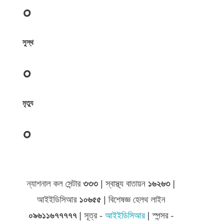
০
সুস্থ
০
মৃত্যু
০
জেলা সমূহের তথ্য
ন্যাশনাল কল সেন্টার
৩৩৩
| স্বাস্থ্য বাতায়ন
১৬২৬৩
|
আইইডিসিআর
১০৬৫৫
| বিশেষজ্ঞ হেলথ লাইন
০৯৬১১৬৭৭৭৭৭
| সূত্র -
আইইডিসিআর
| স্পন্সর -