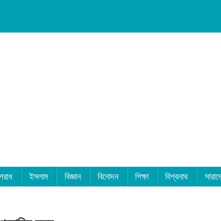
পরাধ
ইসলাম
বিজ্ঞান
বিনোদন
শিক্ষা
বিশ্বনাথ
সারাদ