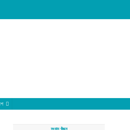
েশ
সংবাদ খুঁজুন