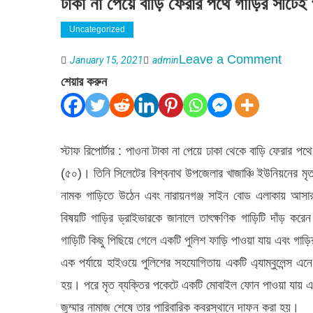
টাকা না পেয়ে বাড়ি ফেরার পথে গাড়ির সীটেই প্
Uncategorized
on
Leave a Comment
January 15, 2021
admin
টাকা
শেয়ার করুন
না
পেয়ে
বাড়ি
স্টাফ রিপোর্টার : পাওনা টাকা না পেয়ে ঢাকা থেকে বাড়ি ফেরার পথ
ফেরার
(৫০)। তিনি সিলেটের বিশ্বনাথ উপজেলার খাজাঞ্চি ইউনিয়নের মৃত
পথে
নামক গাড়িতে উঠেন এবং নারায়নগঞ্জ সাইন বোড এলাকায় আসার
গাড়ির
বিষয়টি গাড়ির ড্রাইভারকে জানালে তাৎক্ষণিক গাড়িটি দাঁড় ক
সীটেই
গাড়িটি কিছু পিছিয়ে গেলে একটি পুলিশ ফাড়ি পাওয়া যায় এবং গাড়
প্রবাসির
এক পর্যায়ে হাইওয়ে পুলিশের সহযোগিতায় একটি এ্যাম্বুলেন্স এন
মুত্যু
হয়। পরে মৃত ব্যক্তির পকেটে একটি মোবাইল ফোন পাওয়া যায় এব
জুম্মার নামাজ শেষে তার পারিবারিক কবরস্থানে দাফন করা হয়।