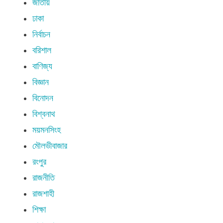
জাতীয়
ঢাকা
নির্বাচন
বরিশাল
বাণিজ্য
বিজ্ঞান
বিনোদন
বিশ্বনাথ
ময়মনসিংহ
মৌলভীবাজার
রংপুর
রাজনীতি
রাজশাহী
শিক্ষা