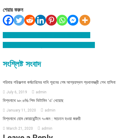
শেয়ার করুন
বিশ্বনাথে ৩৮০ পিচ ইয়াবাসহ র‌্যাবের হাতে আটক-১
Post
সাজানো মামলা থেকে যুবলীগ নেতা রাসেলের জামিন লাভ
navigation
সংশ্লিষ্ট সংবাদ
পরিবার পরিকল্পনা কর্মচারিদের দাবি পূরনের শেষ আশ্রয়স্থল প্রধানমন্ত্রী শেখ হাসিনা
July 6, 2019
admin
বিশ্বনাথে ৯৮.৬% শিশু ভিটামিন ‘এ’ খেয়েছে
January 11, 2020
admin
বিশ্বনাথে হোম কোয়ারেন্টিনে ৭০জন : সচেতন হওয়া জরুরী
March 21, 2020
admin
Leave a Reply