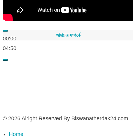
আমাদের সম্পর্কে
00:00
04:50
সম্পাদকমন্ডলীর সভাপতি - শেখ মহব্বত
সম্পাদক - এ এইচ এম ফিরুজ আলী
বার্তা সম্পাদক - আব্দুস সালাম
সম্পাদকীয় ও বার্তা কার্যালয় - হাজী আব্দুল গণি প্লাজা(নিচ তলা),রামপাশা রোড
নতুন বাজার, বিশ্বনাথ-৩১৩০,সিলেট।
মোবাইল : +৮৮০১৭১১৪৭৩১৫৫ (সম্পাদক) , +৮৮০১৭১১০৬৭১৯২ (বার্তা
সম্পাদক)
© 2026 Alright Reserved By Biswanatherdak24.com
Home