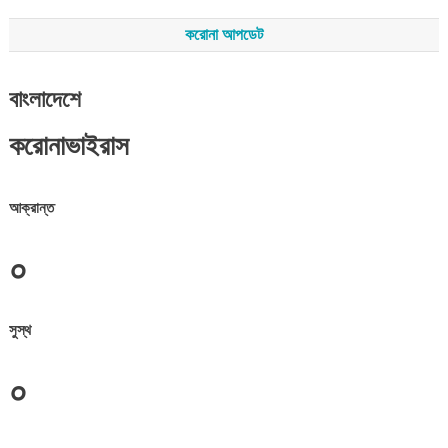
করোনা আপডেট
বাংলাদেশে
করোনাভাইরাস
আক্রান্ত
০
সুস্থ
০