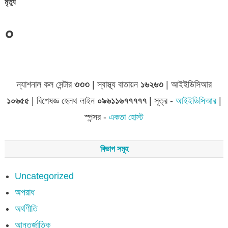
মৃত্যু
০
ন্যাশনাল কল সেন্টার
৩৩৩
| স্বাস্থ্য বাতায়ন
১৬২৬৩
| আইইডিসিআর
১০৬৫৫
| বিশেষজ্ঞ হেলথ লাইন
০৯৬১১৬৭৭৭৭৭
| সূত্র -
আইইডিসিআর
|
স্পন্সর -
একতা হোস্ট
বিভাগ সমূহ
Uncategorized
অপরাধ
অর্থণীতি
আন্তর্জাতিক