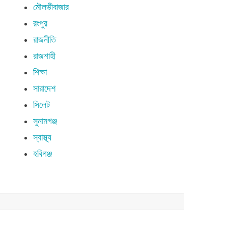
মৌলভীবাজার
রংপুর
রাজনীতি
রাজশাহী
শিক্ষা
সারাদেশ
সিলেট
সুনামগঞ্জ
স্বাস্থ্য
হবিগঞ্জ