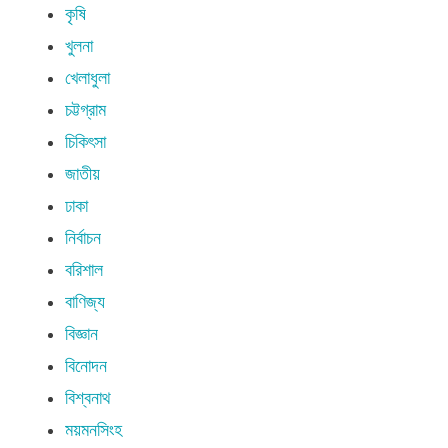
কৃষি
খুলনা
খেলাধুলা
চট্টগ্রাম
চিকিৎসা
জাতীয়
ঢাকা
নির্বাচন
বরিশাল
বাণিজ্য
বিজ্ঞান
বিনোদন
বিশ্বনাথ
ময়মনসিংহ