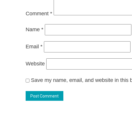
থ্য
Comment
*
Name
*
Email
*
Website
Save my name, email, and website in this b