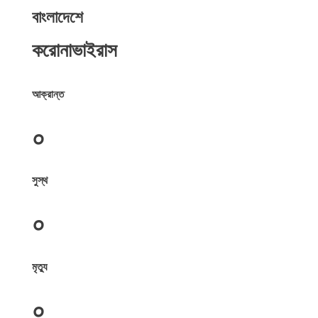
বাংলাদেশে
করোনাভাইরাস
আক্রান্ত
০
সুস্থ
০
মৃত্যু
০