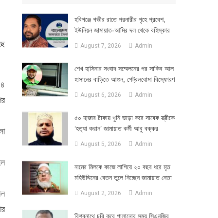
হবিগঞ্জে গভীর রাতে পরনারীর গৃহে প্রবেশ,
ইউনিয়ন জামায়াত-আমির দল থেকে বহিস্কার
ছে
August 7, 2026
Admin
শেখ হাসিনার সংবাদ সম্মেলনের পর সাকিব আল
হাসানের বাড়িতে আগুন, পেট্রলবোমা বিস্ফোরণ
 ৪
August 6, 2026
Admin
ের
৫০ হাজার টাকায় খুনি ভাড়া করে সাবেক স্ত্রীকে
‘হত্যা করান’ জামায়াত কর্মী আবু বক্কর
লা
August 5, 2026
Admin
লে
নামের মিলকে কাজে লাগিয়ে ২০ বছর ধরে মৃত
মহিউদ্দিনের বেতন তুলে নিচ্ছেন জামায়াত নেতা
াল
August 2, 2026
Admin
ার
‎বিশ্বনাথে চুরি করে পালানোর সময় সিএনজির