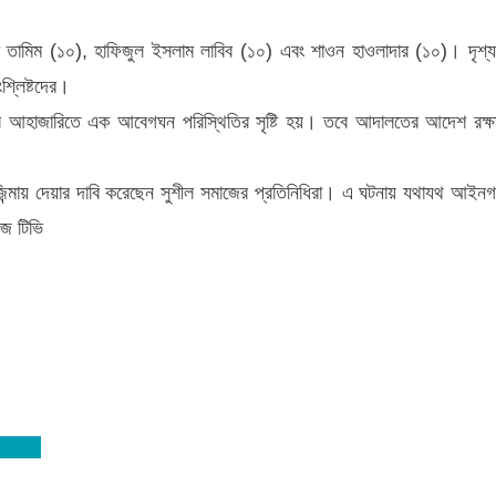
ম তামিম (১০), হাফিজুল ইসলাম লাবিব (১০) এবং শাওন হাওলাদার (১০)। দৃশ্
শ্লিষ্টদের।
ুর আহাজারিতে এক আবেগঘন পরিস্থিতির সৃষ্টি হয়। তবে আদালতের আদেশ রক্ষা
 জিন্মায় দেয়ার দাবি করেছেন সুশীল সমাজের প্রতিনিধিরা। এ ঘটনায় যথাযথ আইন
উজ টিভি
নববন্ধন