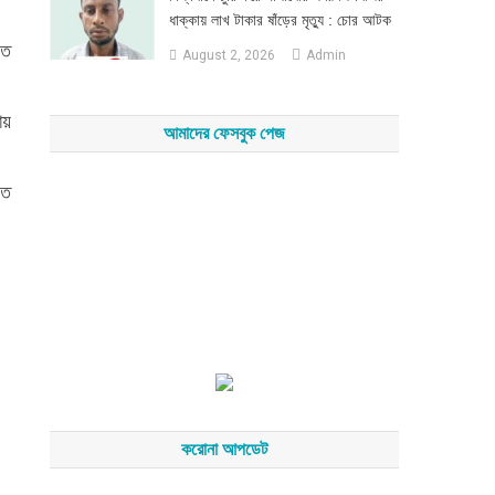
ধাক্কায় লাখ টাকার ষাঁড়ের মৃত্যু : চোর আটক
যত
August 2, 2026
Admin
য়
আমাদের ফেসবুক পেজ
গত
করোনা আপডেট