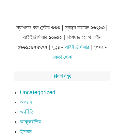
ন্যাশনাল কল সেন্টার
৩৩৩
| স্বাস্থ্য বাতায়ন
১৬২৬৩
|
আইইডিসিআর
১০৬৫৫
| বিশেষজ্ঞ হেলথ লাইন
০৯৬১১৬৭৭৭৭৭
| সূত্র -
আইইডিসিআর
| স্পন্সর -
একতা হোস্ট
বিভাগ সমূহ
Uncategorized
অপরাধ
অর্থণীতি
আন্তর্জাতিক
ইসলাম