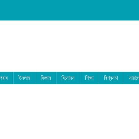
পরাধ
ইসলাম
বিজ্ঞান
বিনোদন
শিক্ষা
বিশ্বনাথ
সারাদ