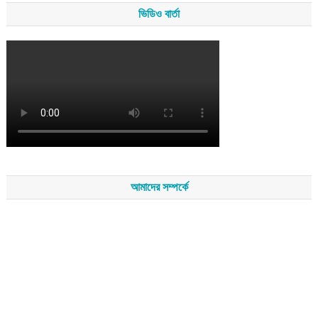
ভিডিও বার্তা
আমাদের সম্পর্কে
সম্পাদকমন্ডলীর সভাপতি - শেখ মহব্বত
সম্পাদক - এ এইচ এম ফিরুজ আলী
বার্তা সম্পাদক - আব্দুস সালাম
সম্পাদকীয় ও বার্তা কার্যালয় - হাজী আব্দুল গণি প্লাজা(নিচ তলা),রামপাশা রোড
নতুন বাজার, বিশ্বনাথ-৩১৩০,সিলেট।
মোবাইল : +৮৮০১৭১১৪৭৩১৫৫ (সম্পাদক) , +৮৮০১৭১১০৬৭১৯২ (বার্তা