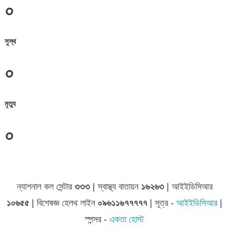
০
সুস্থ
০
মৃত্যু
০
জেলা সমূহের তথ্য
ন্যাশনাল কল সেন্টার
৩৩৩
| স্বাস্থ্য বাতায়ন
১৬২৬৩
| আইইডিসিআর
১০৬৫৫
| বিশেষজ্ঞ হেলথ লাইন
০৯৬১১৬৭৭৭৭৭
| সূত্র -
আইইডিসিআর
|
স্পন্সর -
একতা হোস্ট