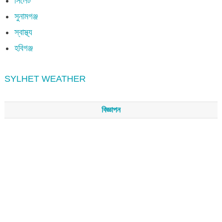
সিলেট
সুনামগঞ্জ
স্বাস্থ্য
হবিগঞ্জ
SYLHET WEATHER
বিজ্ঞাপন