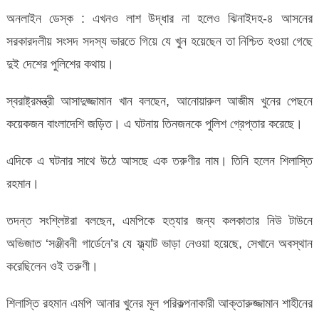
নিতে
অনলাইন ডেস্ক : এখনও লাশ উদ্ধার না হলেও ঝিনাইদহ-৪ আসনের
যে
সরকারদলীয় সংসদ সদস্য ভারতে গিয়ে যে খুন হয়েছেন তা নিশ্চিত হওয়া গেছে
‘তরুণী’কে
দুই দেশের পুলিশের কথায়।
ফাঁদ
স্বরাষ্ট্রমন্ত্রী আসাদুজ্জামান খান বলছেন, আনোয়ারুল আজীম খুনের পেছনে
হিসেবে
কয়েকজন বাংলাদেশি জড়িত। এ ঘটনায় তিনজনকে পুলিশ গ্রেপ্তার করেছে।
ব্যবহার
করা
এদিকে এ ঘটনার সাথে উঠে আসছে এক তরুণীর নাম। তিনি হলেন শিলাস্তি
হয়েছিল
রহমান।
তদন্ত সংশ্লিষ্টরা বলছেন, এমপিকে হত্যার জন্য কলকাতার নিউ টাউনে
অভিজাত ‘সঞ্জীবনী গার্ডেনে’র যে ফ্ল্যাট ভাড়া নেওয়া হয়েছে, সেখানে অবস্থান
করেছিলেন ওই তরুণী।
শিলাস্তি রহমান এমপি আনার খুনের মূল পরিকল্পনাকারী আক্তারুজ্জামান শাহীনের