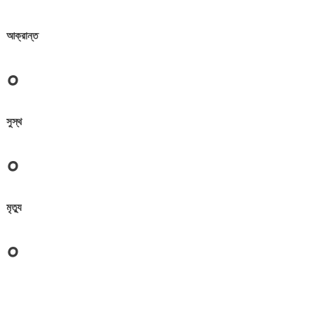
আক্রান্ত
০
সুস্থ
০
মৃত্যু
০
জেলা সমূহের তথ্য