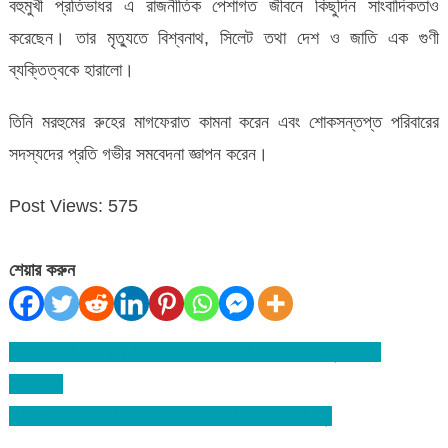
বহুমুখী প্রতিভাধর এ রাজনীতিক পেশাগত জীবনে কিছুদিন সাংবাদিকতাও
আলী
করেছেন। তার মৃত্যুতে বিশ্বনাথ, সিলেট তথা দেশ ও জাতি এক গুণী
শোক
ব্যক্তিত্বকে হারালো।
প্রকাশ
তিনি মরহুমের রুহের মাগফেরাত কামনা করেন এবং শোকসন্তপ্ত পরিবারের
সদস্যদের প্রতি গভীর সমবেদনা জ্ঞাপন করেন।
Post Views:
575
শেয়ার করুন
সিলেট জেলা আওয়ামী লীগের সাবেক সভাপতি আ.ন.ম শফিকুল হকের
Post
ইন্তেকাল
navigation
ওসমানীনগরে ছাত্রলীগের দু’গ্রুপের সংঘর্ষ : দোকান ভাঙচুর