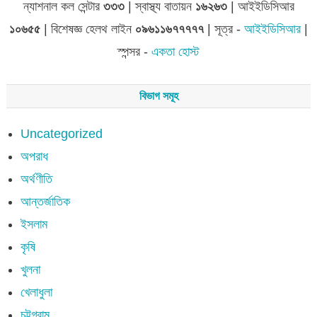
ন্যাশনাল কল সেন্টার
৩৩৩
| স্বাস্থ্য বাতায়ন
১৬২৬৩
| আইইডিসিআর
১০৬৫৫
| বিশেষজ্ঞ হেলথ লাইন
০৯৬১১৬৭৭৭৭৭
| সূত্র -
আইইডিসিআর
|
স্পন্সর -
একতা হোস্ট
বিভাগ সমূহ
Uncategorized
অপরাধ
অর্থণীতি
আন্তর্জাতিক
ইসলাম
কৃষি
খুলনা
খেলাধুলা
চট্টগ্রাম