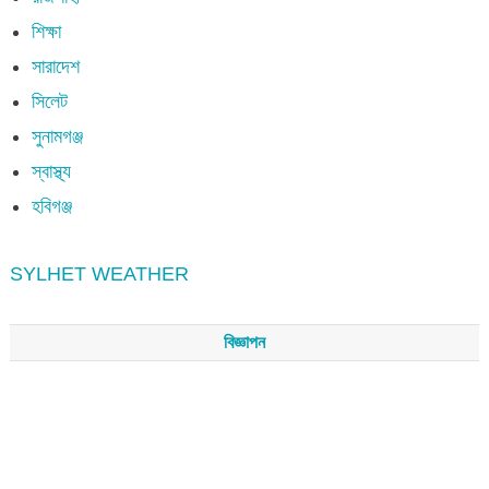
শিক্ষা
সারাদেশ
সিলেট
সুনামগঞ্জ
স্বাস্থ্য
হবিগঞ্জ
SYLHET WEATHER
বিজ্ঞাপন