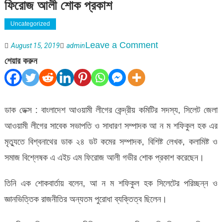
ফিরোজ আলী শোক প্রকাশ
Uncategorized
on
Leave a Comment
August 15, 2019
admin
আ.
শেয়ার করুন
ন.
ম
শফিকুল
ডাক ডেক্স : বাংলাদেশ আওয়ামী লীগের কেন্দ্রীয় কমিটির সদস্য, সিলেট জেলা
হক
আওয়ামী লীগের সাবেক সভাপতি ও সাধারণ সম্পাদক আ ন ম শফিকুল হক এর
এর
মৃত্যুতে বিশ্বনাথের ডাক ২৪ ডট কমের সম্পাদক, বিশিষ্ট লেখক, কলামিষ্ট ও
মৃত্যুতে
সমাজ বিশ্লেষক এ এইচ এম ফিরোজ আলী গভীর শোক প্রকাশ করেছেন।
এ
তিনি এক শোকবার্তায় বলেন, আ ন ম শফিকুল হক সিলেটের পরিচ্ছন্ন ও
এইচ
জ্ঞানভিত্তিক রাজনীতির অন্যতম পুরোধা ব্যক্তিত্ব ছিলেন।
এম
ফিরোজ