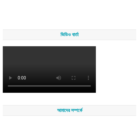
ভিডিও বার্তা
আমাদের সম্পর্কে
সম্পাদকমন্ডলীর সভাপতি - শেখ মহব্বত
সম্পাদক - এ এইচ এম ফিরুজ আলী
বার্তা সম্পাদক - আব্দুস সালাম