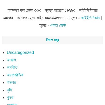
ন্যাশনাল কল সেন্টার
৩৩৩
| স্বাস্থ্য বাতায়ন
১৬২৬৩
| আইইডিসিআর
১০৬৫৫
| বিশেষজ্ঞ হেলথ লাইন
০৯৬১১৬৭৭৭৭৭
| সূত্র -
আইইডিসিআর
|
স্পন্সর -
একতা হোস্ট
বিভাগ সমূহ
Uncategorized
অপরাধ
অর্থণীতি
আন্তর্জাতিক
ইসলাম
কৃষি
খুলনা
খেলাধুলা