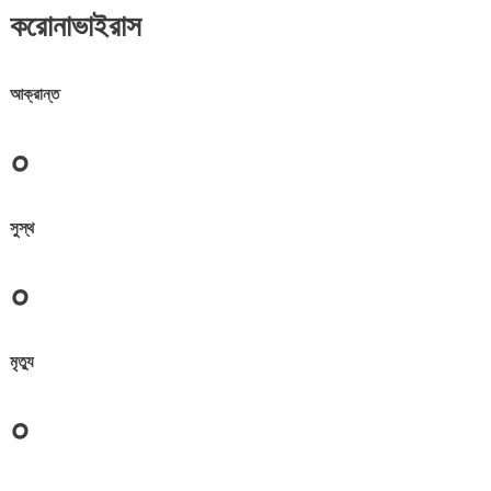
করোনাভাইরাস
আক্রান্ত
০
সুস্থ
০
মৃত্যু
০
জেলা সমূহের তথ্য