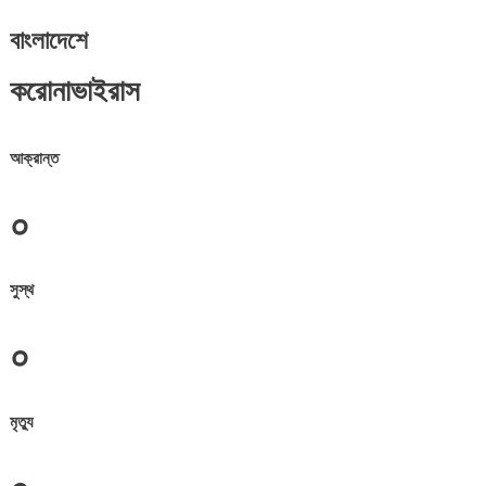
বাংলাদেশে
করোনাভাইরাস
আক্রান্ত
০
সুস্থ
০
মৃত্যু