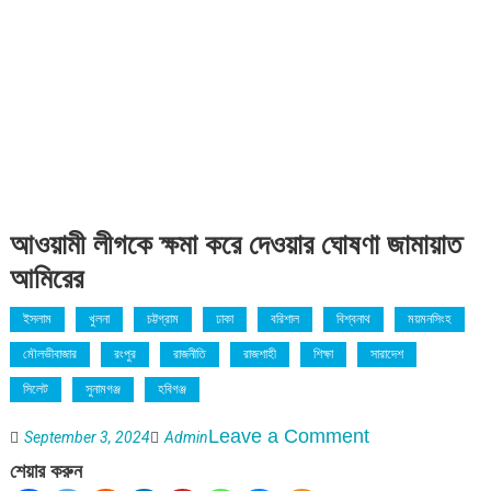
আওয়ামী লীগকে ক্ষমা করে দেওয়ার ঘোষণা জামায়াত
আমিরের
ইসলাম
খুলনা
চট্টগ্রাম
ঢাকা
বরিশাল
বিশ্বনাথ
ময়মনসিংহ
মৌলভীবাজার
রংপুর
রাজনীতি
রাজশাহী
শিক্ষা
সারাদেশ
সিলেট
সুনামগঞ্জ
হবিগঞ্জ
on
Leave a Comment
September 3, 2024
Admin
আওয়ামী
শেয়ার করুন