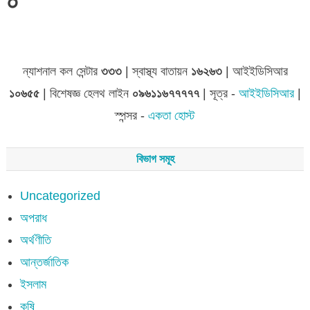
০
জেলা সমূহের তথ্য
ন্যাশনাল কল সেন্টার
৩৩৩
| স্বাস্থ্য বাতায়ন
১৬২৬৩
| আইইডিসিআর
১০৬৫৫
| বিশেষজ্ঞ হেলথ লাইন
০৯৬১১৬৭৭৭৭৭
| সূত্র -
আইইডিসিআর
|
স্পন্সর -
একতা হোস্ট
বিভাগ সমূহ
Uncategorized
অপরাধ
অর্থণীতি
আন্তর্জাতিক
ইসলাম
কৃষি