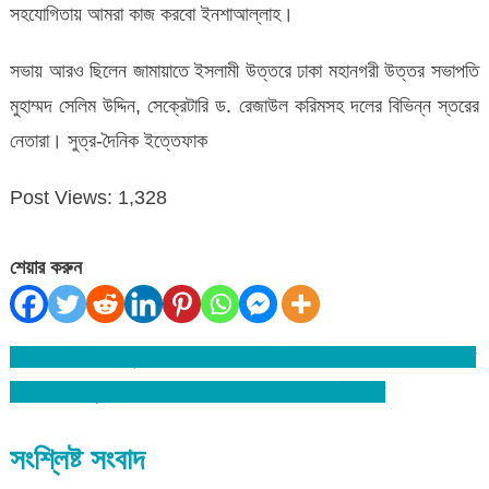
সহযোগিতায় আমরা কাজ করবো ইনশাআল্লাহ।
সভায় আরও ছিলেন জামায়াতে ইসলামী উত্তরে ঢাকা মহানগরী উত্তর সভাপতি
মুহাম্মদ সেলিম উদ্দিন, সেক্রেটারি ড. রেজাউল করিমসহ দলের বিভিন্ন স্তরের
নেতারা। সুত্র-দৈনিক ইত্তেফাক
Post Views:
1,328
শেয়ার করুন
দেশের অর্থনীতিতে সুবাতাস : ব্যাংক-ব্যবসায়ী-শিল্পপতি সর্বমহলে ফিরছে স্বস্তি
Post
দেশের আইনশৃঙ্খলা রক্ষায় স্বরাষ্ট্র মন্ত্রণালয়ের বিশেষ বিজ্ঞপ্তি
navigation
সংশ্লিষ্ট সংবাদ