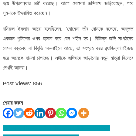
হয়ে উগ্রপন্থার চর্চা’ করেছে। আগে মোমেনা জঙ্গিবাদে জড়িয়েছেন, পরে
সুমনাকে উৎসাহিত করেছেন।
মনিরুল ইসলাম আরো বলেছিলেন, ‘মোমেনা তাঁর বোনকে বলেছে, অন্তত
একজন পুলিশের ওপর হামলা করে যেন শহীদ হয়। বিভিন্ন জঙ্গি সংগঠনের
যেসব বক্তব্য বা বিবৃতি অনলাইনে আছে, তা সংগ্রহ করে র‍্যাডিক্যালাইজড
হয়ে অনেকে হামলা চালাচ্ছে। এটাকে জঙ্গিবাদে জাড়ানোর নতুন মাত্রা হিসেবে
দেখছি আমরা।
Post Views:
856
শেয়ার করুন
জামাত-বিএনপির অপপ্রচারের বিরুদ্ধে রুখে দাঁড়ান – প্রধানমন্ত্রী
Post