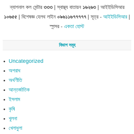
ন্যাশনাল কল সেন্টার
৩৩৩
| স্বাস্থ্য বাতায়ন
১৬২৬৩
| আইইডিসিআর
১০৬৫৫
| বিশেষজ্ঞ হেলথ লাইন
০৯৬১১৬৭৭৭৭৭
| সূত্র -
আইইডিসিআর
|
স্পন্সর -
একতা হোস্ট
বিভাগ সমূহ
Uncategorized
অপরাধ
অর্থণীতি
আন্তর্জাতিক
ইসলাম
কৃষি
খুলনা
খেলাধুলা