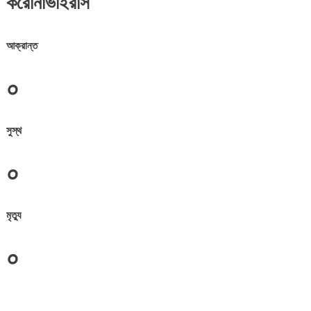
করোনাভাইরাস
আক্রান্ত
০
সুস্থ
০
মৃত্যু
০
জেলা সমূহের তথ্য