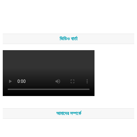
ভিডিও বার্তা
আমাদের সম্পর্কে
সম্পাদকমন্ডলীর সভাপতি - শেখ মহব্বত
সম্পাদক - এ এইচ এম ফিরুজ আলী